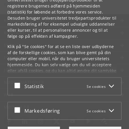
vt
@
ign
.
ku
.
dk
registrere brugernes adfærd på hjemmesiden
(statistik) for løbende at forbedre vores service.
Desuden bruger universitetet tredjepartsprodukter til
KØBENHAVNS UNIVERSITET
markedsføring af for eksempel udvalgte uddannelser
eller kurser, til at personalisere annoncer og til at
KONTAKT
følge op på effekten af kampagner.
SERVICES
Klik på "Se cookies" for at se en liste over udbyderne
af de forskellige cookies, som kan blive gemt på din
FOR STUDERENDE OG ANSATTE
computer eller mobil, når du bruger universitetets
hjemmeside. Du kan selv vælge om du vil acceptere
JOB OG KARRIERE
eller afslå cookies, og du kan altid ændre dit samtykke
under
Cookie- og privatlivspolitik
som du finder i
NØDSITUATIONER
bunden af hver side.
Acceptér eller afslå
Statistik
Se cookies
Googles privatlivspolitik
WEB
MØD KU PÅ
Acceptér eller afslå
Markedsføring
Se cookies