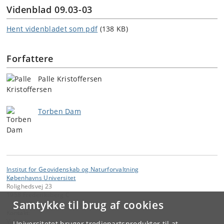
Videnblad 09.03-03
Hent videnbladet som pdf
(138 KB)
Forfattere
Palle Kristoffersen
Torben Dam
Institut for Geovidenskab og Naturforvaltning
Københavns Universitet
Rolighedsvej 23
1958 Frederiksberg C
Samtykke til brug af cookies
Kontakt:
Videntjenesten
Universitetet bruger tredjepartsprodukter til at