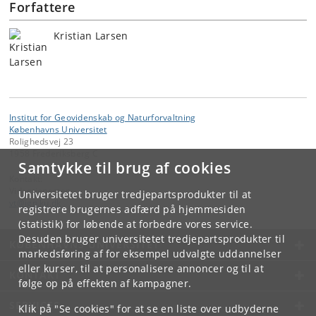
Forfattere
Kristian Larsen
Institut for Geovidenskab og Naturforvaltning
Københavns Universitet
Rolighedsvej 23
1958 Frederiksberg C
Samtykke til brug af cookies
Kontakt:
Videntjenesten
Universitetet bruger tredjepartsprodukter til at
vt
@
ign
.
ku
.
dk
registrere brugernes adfærd på hjemmesiden
(statistik) for løbende at forbedre vores service.
Desuden bruger universitetet tredjepartsprodukter til
KØBENHAVNS UNIVERSITET
markedsføring af for eksempel udvalgte uddannelser
eller kurser, til at personalisere annoncer og til at
KONTAKT
følge op på effekten af kampagner.
SERVICES
Klik på "Se cookies" for at se en liste over udbyderne