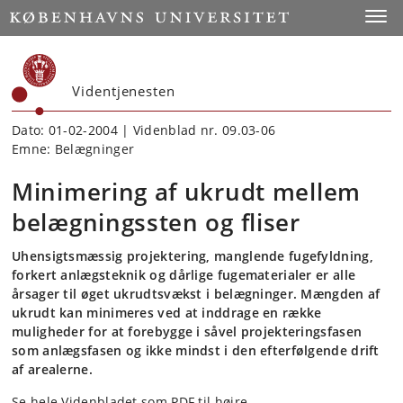
Start
Toggl
Videntjenesten
Dato: 01-02-2004 | Videnblad nr. 09.03-06
Emne: Belægninger
Minimering af ukrudt mellem
belægningssten og fliser
Uhensigtsmæssig projektering, manglende fugefyldning,
forkert anlægsteknik og dårlige fugematerialer er alle
årsager til øget ukrudtsvækst i belægninger. Mængden af
ukrudt kan minimeres ved at inddrage en række
muligheder for at forebygge i såvel projekteringsfasen
som anlægsfasen og ikke mindst i den efterfølgende drift
af arealerne.
Se hele Videnbladet som PDF til højre.