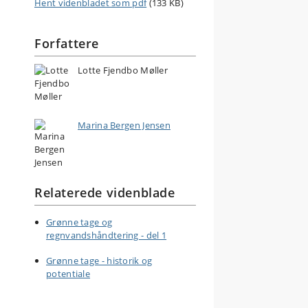
Hent videnbladet som pdf
(133 KB)
Forfattere
Lotte Fjendbo Møller
Marina Bergen Jensen
Relaterede videnblade
Grønne tage og
regnvandshåndtering - del 1
Grønne tage - historik og
potentiale