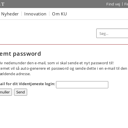
Find vej
F
Nyheder
Innovation
Om KU
emt password
iv nedenunder den e-mail, som vi skal sende et nyt password til!
temet vil så auto-generere et password og sende dette i en e-mail til den
ældende adresse.
ail for dit Videntjeneste login: