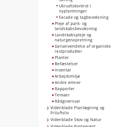
Ukrudtskontrol i
nyplantninger
Facade og tagbevoksning
Pleje af park- og
landskabsbevoksning
Landskabspleje og
naturgenopretning
Genanvendelse af organiske
restprodukter
Planter
Befæstelser
Inventar
Arbejdsmiljø
Andre emner
Rapporter
Temaer
Rådgiversvar
Videnblade Planlægning og
Friluftsliv
Videnblade Skov og Natur
Videnblade Pyntegrønt