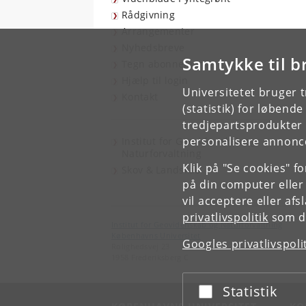
Rådgivning
Arrangementer
Nyhedsbreve
Samtykke til b
Tegn abonnement
Hjælp til login
Universitetet bruger 
Kontakt
(statistik) for løbend
tredjepartsprodukter t
personalisere annonce
Institut for Geovidenskab og
Naturforvaltning
Klik på "Se cookies" f
Skov & Landskab
på din computer eller
vil acceptere eller af
privatlivspolitik
som du
Institut for Geovidenskab og Naturforvaltning
Københavns Universitet
Googles privatlivspoli
Rolighedsvej 23
1958 Frederiksberg C
Statistik
Acceptér eller afslå