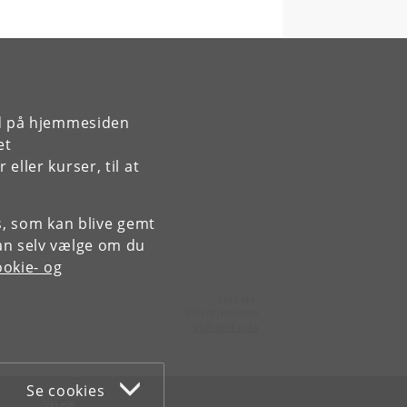
rd på hjemmesiden
et
ller kurser, til at
es, som kan blive gemt
an selv vælge om du
okie- og
Kontakt:
Videntjenesten
vt
@
ign
.
ku
.
dk
Se cookies