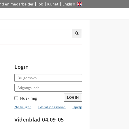
ind en medarbejder
Job
KUnet
English
Login
Email address
Adgangskode
LOGIN
Husk mig
Ny bruger
Glemt password
Hjælp
Videnblad 04.09-05