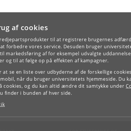
rug af cookies
tredjepartsprodukter til at registrere brugernes adfæ
e at forbedre vores service. Desuden bruger universitet
il markedsføring af for eksempel udvalgte uddannelser e
r og til at følge op på effekten af kampagner.
or at se en liste over udbyderne af de forskellige cooki
 mobil, når du bruger universitetets hjemmeside. Du k
slå cookies, og du kan altid ændre dit samtykke under
Co
 finder i bunden af hver side.
tik