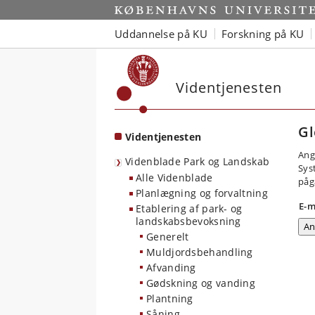
Start
Uddannelse på KU
Forskning på KU
Videntjenesten
Gl
Videntjenesten
Ang
Videnblade Park og Landskab
Sys
Alle Videnblade
påg
Planlægning og forvaltning
E-m
Etablering af park- og
landskabsbevoksning
Generelt
Muldjordsbehandling
Afvanding
Gødskning og vanding
Plantning
Såning