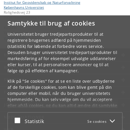
Institut for Geovidenskab og Naturforvaltning
Københavns Universitet
Rolighedsvej 23
1958 Frederiksberg C
Samtykke til brug af cookies
Kontakt:
Videntjenesten
Universitetet bruger tredjepartsprodukter til at
vt
@
ign
.
ku
.
dk
registrere brugernes adfærd på hjemmesiden
(statistik) for løbende at forbedre vores service.
Desuden bruger universitetet tredjepartsprodukter til
KØBENHAVNS UNIVERSITET
markedsføring af for eksempel udvalgte uddannelser
eller kurser, til at personalisere annoncer og til at
KONTAKT
følge op på effekten af kampagner.
SERVICES
Klik på "Se cookies" for at se en liste over udbyderne
af de forskellige cookies, som kan blive gemt på din
FOR STUDERENDE OG ANSATTE
computer eller mobil, når du bruger universitetets
hjemmeside. Du kan selv vælge om du vil acceptere
JOB OG KARRIERE
eller afslå cookies, og du kan altid ændre dit samtykke
under
Cookie- og privatlivspolitik
som du finder i
NØDSITUATIONER
bunden af hver side.
Acceptér eller afslå
Statistik
Se cookies
Googles privatlivspolitik
WEB