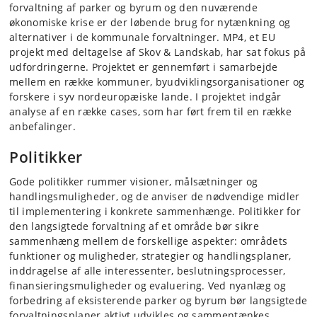
forvaltning af parker og byrum og den nuværende
økonomiske krise er der løbende brug for nytænkning og
alternativer i de kommunale forvaltninger. MP4, et EU
projekt med deltagelse af Skov & Landskab, har sat fokus på
udfordringerne. Projektet er gennemført i samarbejde
mellem en række kommuner, byudviklingsorganisationer og
forskere i syv nordeuropæiske lande. I projektet indgår
analyse af en række cases, som har ført frem til en række
anbefalinger.
Politikker
Gode politikker rummer visioner, målsætninger og
handlingsmuligheder, og de anviser de nødvendige midler
til implementering i konkrete sammenhænge. Politikker for
den langsigtede forvaltning af et område bør sikre
sammenhæng mellem de forskellige aspekter: områdets
funktioner og muligheder, strategier og handlingsplaner,
inddragelse af alle interessenter, beslutningsprocesser,
finansieringsmuligheder og evaluering. Ved nyanlæg og
forbedring af eksisterende parker og byrum bør langsigtede
forvaltningsplaner aktivt udvikles og sammentænkes.