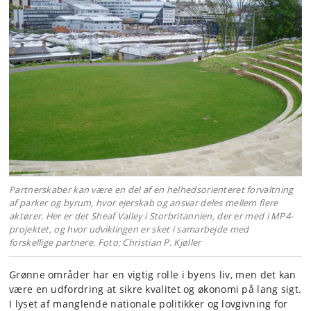
Partnerskaber kan være en del af en helhedsorienteret forvaltning
af parker og byrum, hvor ejerskab og ansvar deles mellem flere
aktører. Her er det Sheaf Valley i Storbritannien, der er med i MP4-
projektet, og hvor udviklingen er sket i samarbejde med
forskellige partnere. Foto: Christian P. Kjøller
Grønne områder har en vigtig rolle i byens liv, men det kan
være en udfordring at sikre kvalitet og økonomi på lang sigt.
I lyset af manglende nationale politikker og lovgivning for