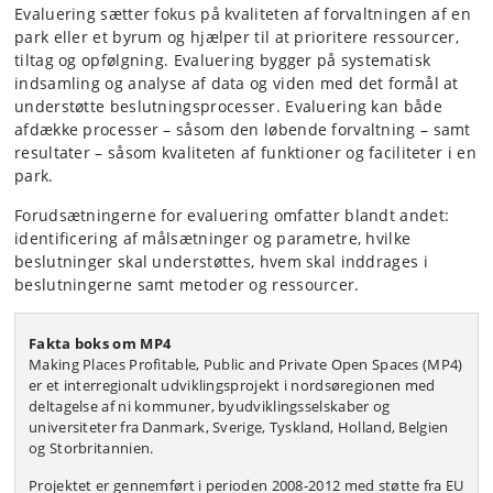
Evaluering sætter fokus på kvaliteten af forvaltningen af en
park eller et byrum og hjælper til at prioritere ressourcer,
tiltag og opfølgning. Evaluering bygger på systematisk
indsamling og analyse af data og viden med det formål at
understøtte beslutningsprocesser. Evaluering kan både
afdække processer – såsom den løbende forvaltning – samt
resultater – såsom kvaliteten af funktioner og faciliteter i en
park.
Forudsætningerne for evaluering omfatter blandt andet:
identificering af målsætninger og parametre, hvilke
beslutninger skal understøttes, hvem skal inddrages i
beslutningerne samt metoder og ressourcer.
Fakta boks om MP4
Making Places Profitable, Public and Private Open Spaces (MP4)
er et interregionalt udviklingsprojekt i nordsøregionen med
deltagelse af ni kommuner, byudviklingsselskaber og
universiteter fra Danmark, Sverige, Tyskland, Holland, Belgien
og Storbritannien.
Projektet er gennemført i perioden 2008-2012 med støtte fra EU