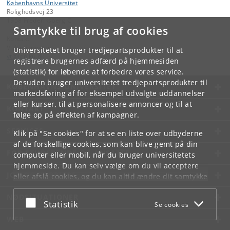
Københavns Universitet
Rolighedsvej 23
1958 Frederiksberg C
Samtykke til brug af cookies
Kontakt:
Videntjenesten
Universitetet bruger tredjepartsprodukter til at
vt
@
ign
.
ku
.
dk
registrere brugernes adfærd på hjemmesiden
(statistik) for løbende at forbedre vores service.
Desuden bruger universitetet tredjepartsprodukter til
KØBENHAVNS UNIVERSITET
markedsføring af for eksempel udvalgte uddannelser
eller kurser, til at personalisere annoncer og til at
KONTAKT
følge op på effekten af kampagner.
SERVICES
Klik på "Se cookies" for at se en liste over udbyderne
af de forskellige cookies, som kan blive gemt på din
FOR STUDERENDE OG ANSATTE
computer eller mobil, når du bruger universitetets
hjemmeside. Du kan selv vælge om du vil acceptere
JOB OG KARRIERE
eller afslå cookies, og du kan altid ændre dit samtykke
under
Cookie- og privatlivspolitik
som du finder i
NØDSITUATIONER
bunden af hver side.
Acceptér eller afslå
Statistik
Se cookies
Googles privatlivspolitik
WEB