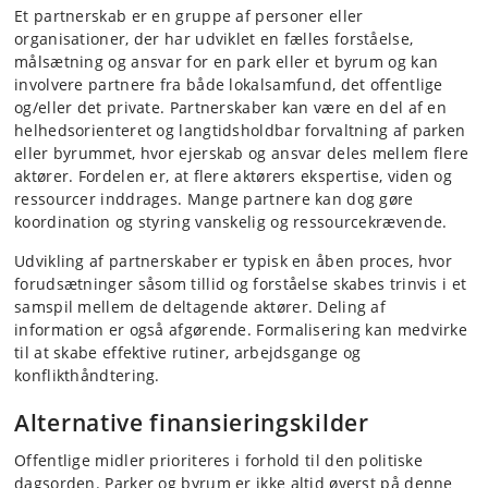
Et partnerskab er en gruppe af personer eller
organisationer, der har udviklet en fælles forståelse,
målsætning og ansvar for en park eller et byrum og kan
involvere partnere fra både lokalsamfund, det offentlige
og/eller det private. Partnerskaber kan være en del af en
helhedsorienteret og langtidsholdbar forvaltning af parken
eller byrummet, hvor ejerskab og ansvar deles mellem flere
aktører. Fordelen er, at flere aktørers ekspertise, viden og
ressourcer inddrages. Mange partnere kan dog gøre
koordination og styring vanskelig og ressourcekrævende.
Udvikling af partnerskaber er typisk en åben proces, hvor
forudsætninger såsom tillid og forståelse skabes trinvis i et
samspil mellem de deltagende aktører. Deling af
information er også afgørende. Formalisering kan medvirke
til at skabe effektive rutiner, arbejdsgange og
konflikthåndtering.
Alternative finansieringskilder
Offentlige midler prioriteres i forhold til den politiske
dagsorden. Parker og byrum er ikke altid øverst på denne