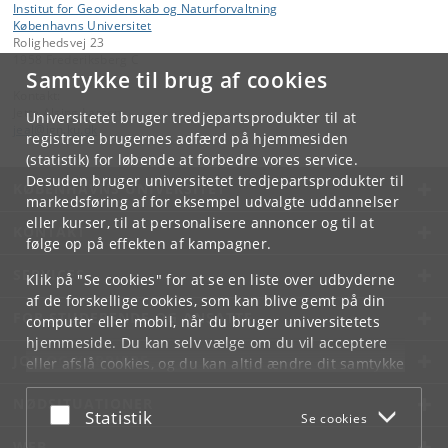
Institut for Geovidenskab og Naturforvaltning
Københavns Universitet
Rolighedsvej 23
1958 Frederiksberg C
Samtykke til brug af cookies
Kontakt:
Jette Alsing Larsen
Universitetet bruger tredjepartsprodukter til at
jeal
@
ign
.
ku
.
dk
registrere brugernes adfærd på hjemmesiden
(statistik) for løbende at forbedre vores service.
Desuden bruger universitetet tredjepartsprodukter til
KØBENHAVNS UNIVERSITET
markedsføring af for eksempel udvalgte uddannelser
eller kurser, til at personalisere annoncer og til at
KONTAKT
følge op på effekten af kampagner.
SERVICES
Klik på "Se cookies" for at se en liste over udbyderne
af de forskellige cookies, som kan blive gemt på din
FOR STUDERENDE OG ANSATTE
computer eller mobil, når du bruger universitetets
hjemmeside. Du kan selv vælge om du vil acceptere
JOB OG KARRIERE
eller afslå cookies, og du kan altid ændre dit samtykke
under
Cookie- og privatlivspolitik
som du finder i
NØDSITUATIONER
bunden af hver side.
Acceptér eller afslå
Statistik
Se cookies
Googles privatlivspolitik
WEB