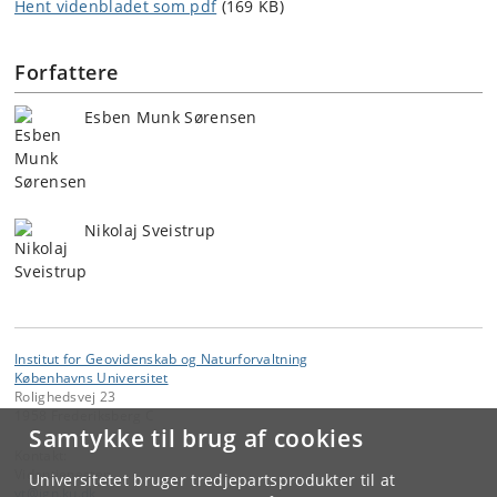
Hent videnbladet som pdf
(169 KB)
Forfattere
Esben Munk Sørensen
Nikolaj Sveistrup
Institut for Geovidenskab og Naturforvaltning
Københavns Universitet
Rolighedsvej 23
1958 Frederiksberg C
Samtykke til brug af cookies
Kontakt:
Videntjenesten
Universitetet bruger tredjepartsprodukter til at
vt
@
ign
.
ku
.
dk