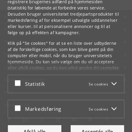
registrere brugernes adfærd på hjemmesiden
(statistik) for løbende at forbedre vores service.
Desuden bruger universitetet tredjepartsprodukter til
KØBENHAVNS UNIVERSITET
markedsføring af for eksempel udvalgte uddannelser
eller kurser, til at personalisere annoncer og til at
KONTAKT
følge op på effekten af kampagner.
SERVICES
Klik på "Se cookies" for at se en liste over udbyderne
af de forskellige cookies, som kan blive gemt på din
FOR STUDERENDE OG ANSATTE
computer eller mobil, når du bruger universitetets
hjemmeside. Du kan selv vælge om du vil acceptere
JOB OG KARRIERE
eller afslå cookies, og du kan altid ændre dit samtykke
under
Cookie- og privatlivspolitik
som du finder i
NØDSITUATIONER
bunden af hver side.
Acceptér eller afslå
Statistik
Se cookies
Googles privatlivspolitik
WEB
MØD KU PÅ
Acceptér eller afslå
Markedsføring
Se cookies
Afslå alle
Acceptér alle