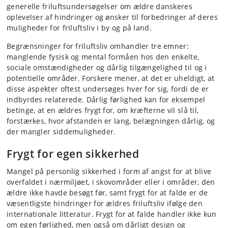
generelle friluftsundersøgelser om ældre danskeres
oplevelser af hindringer og ønsker til forbedringer af deres
muligheder for friluftsliv i by og på land.
Begrænsninger for friluftsliv omhandler tre emner:
manglende fysisk og mental formåen hos den enkelte,
sociale omstændigheder og dårlig tilgængelighed til og i
potentielle områder. Forskere mener, at det er uheldigt, at
disse aspekter oftest undersøges hver for sig, fordi de er
indbyrdes relaterede. Dårlig førlighed kan for eksempel
betinge, at en ældres frygt for, om kræfterne vil slå til,
forstærkes, hvor afstanden er lang, belægningen dårlig, og
der mangler siddemuligheder.
Frygt for egen sikkerhed
Mangel på personlig sikkerhed i form af angst for at blive
overfaldet i nærmiljøet, i skovområder eller i områder, den
ældre ikke havde besøgt før, samt frygt for at falde er de
væsentligste hindringer for ældres friluftsliv ifølge den
internationale litteratur. Frygt for at falde handler ikke kun
om egen førlighed, men også om dårligt design og