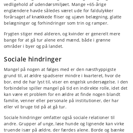
vedligehold af udendørsmiljøet. Mange +65-årige
englændere havde således været ude for faldulykker
forårsaget af knækkede fliser og ujævn belægning, glatte
belægninger og forhindringer som trin og ramper.
Frygten stiger med alderen, og kvinder er generelt mere
bange for at gå tur alene end mænd, både i grønne
områder i byer og på landet.
Sociale hindringer
Mangel på nogen at følges med er den næsthyppigste
grund til, at ældre spadserer mindre i kvarteret, hvor de
bor, end de har lyst til, viser en engelsk undersøgelse. I den
forbindelse spiller mangel på tid en indirekte rolle, idet det
kan være et problem for en ældre at finde nogen blandt
familie, venner eller personale på institutioner, der har
eller vil bruge tid på at gå tur.
Sociale hindringer omfatter også sociale relationer til
andre. Grupper af unge, løse hunde og lignende kan virke
truende især på ældre, der færdes alene. Borde og bænke