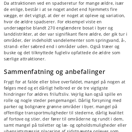
Da attraktionen ved en spadseretur for mange ældre, især
de enlige, består i at se noget andet end hjemmets fire
vægge, er det vigtigt, at der er noget at opleve og variation,
hvor de ældre spadserer. For eksempel viste en
undersøgelse blandt 270 englændere bosat i byer og
landdistrikter, at der var signifikant flere ældre, der gik tur i
områder, der indeholdt vandelementer som springvand, å-,
strand- eller søbred end i områder uden. Også træer og
buske og det tilknyttede fugleliv opfattede de ældre som
særlige attraktioner.
Sammenfatning og anbefalinger
Frygt for at falde eller blive overfaldet, mangel på nogen at
følges med og et dårligt helbred er de tre vigtigste
hindringer for ældres friluftsliv. Vejrlig kan også spille en
rolle og nogle steder pengemangel. Dårlig forsyning med
parker og bolignære grønne områder i byer, mangel på
offentlige transportmuligheder til stederne, dårlig kvalitet
af fortove og stier, der fører til områderne og rundt i dem,
samt mangel på toiletter og læ- og opholdsmuligheder eller
uhensigtsmæssig placering af sidstnævnte opleves som