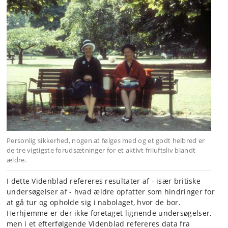
Personlig sikkerhed, nogen at følges med og et godt helbred er
de tre vigtigste forudsætninger for et aktivt friluftsliv blandt
ældre.
I dette Videnblad refereres resultater af - især britiske
undersøgelser af - hvad ældre opfatter som hindringer for
at gå tur og opholde sig i nabolaget, hvor de bor.
Herhjemme er der ikke foretaget lignende undersøgelser,
men i et efterfølgende Videnblad refereres data fra