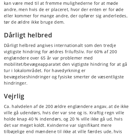
kan være med til at fremme mulighederne for at møde
andre, men hvis de er placeret, hvor der enten er for øde
eller kommer for mange andre, der opfører sig anderledes,
tør de ældre ikke bruge dem.
Dårligt helbred
Dårligt helbred angives internationalt som den tredje
vigtigste hindring for ældres friluftsliv. For 60% af 200
englændere over 65 år var problemer med
mobilitet/bevægeapparatet den vigtigste hindring for at gå
tur i lokalområdet. For havedyrkning er
bevægelseshindringer og fysiske smerter de væsentligste
hindringer.
Vejrlig
Ca. halvdelen af de 200 ældre englændere angav, at de ikke
ville gå udendørs, hvis der var sne og is. Kraftig regn ville
holde knap 40 % indendørs, og 20 % ville ikke gå ud, hvis
det var meget koldt. Kvinderne var signifikant mere
tilbøjelige end mændene til ikke at ville færdes ude, hvis