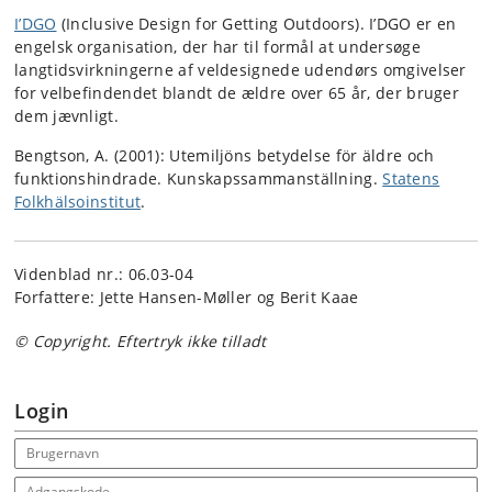
I’DGO
(Inclusive Design for Getting Outdoors). I’DGO er en
engelsk organisation, der har til formål at undersøge
langtidsvirkningerne af veldesignede udendørs omgivelser
for velbefindendet blandt de ældre over 65 år, der bruger
dem jævnligt.
Bengtson, A. (2001): Utemiljöns betydelse för äldre och
funktionshindrade. Kunskapssammanställning.
Statens
Folkhälsoinstitut
.
Videnblad nr.: 06.03-04
Forfattere: Jette Hansen-Møller og Berit Kaae
© Copyright. Eftertryk ikke tilladt
Login
Email address
Adgangskode