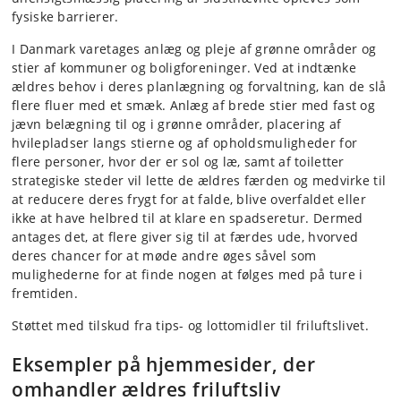
fysiske barrierer.
I Danmark varetages anlæg og pleje af grønne områder og
stier af kommuner og boligforeninger. Ved at indtænke
ældres behov i deres planlægning og forvaltning, kan de slå
flere fluer med et smæk. Anlæg af brede stier med fast og
jævn belægning til og i grønne områder, placering af
hvilepladser langs stierne og af opholdsmuligheder for
flere personer, hvor der er sol og læ, samt af toiletter
strategiske steder vil lette de ældres færden og medvirke til
at reducere deres frygt for at falde, blive overfaldet eller
ikke at have helbred til at klare en spadseretur. Dermed
antages det, at flere giver sig til at færdes ude, hvorved
deres chancer for at møde andre øges såvel som
mulighederne for at finde nogen at følges med på ture i
fremtiden.
Støttet med tilskud fra tips- og lottomidler til friluftslivet.
Eksempler på hjemmesider, der
omhandler ældres friluftsliv