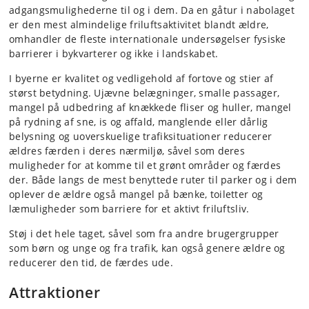
adgangsmulighederne til og i dem. Da en gåtur i nabolaget
er den mest almindelige friluftsaktivitet blandt ældre,
omhandler de fleste internationale undersøgelser fysiske
barrierer i bykvarterer og ikke i landskabet.
I byerne er kvalitet og vedligehold af fortove og stier af
størst betydning. Ujævne belægninger, smalle passager,
mangel på udbedring af knækkede fliser og huller, mangel
på rydning af sne, is og affald, manglende eller dårlig
belysning og uoverskuelige trafiksituationer reducerer
ældres færden i deres nærmiljø, såvel som deres
muligheder for at komme til et grønt områder og færdes
der. Både langs de mest benyttede ruter til parker og i dem
oplever de ældre også mangel på bænke, toiletter og
læmuligheder som barriere for et aktivt friluftsliv.
Støj i det hele taget, såvel som fra andre brugergrupper
som børn og unge og fra trafik, kan også genere ældre og
reducerer den tid, de færdes ude.
Attraktioner