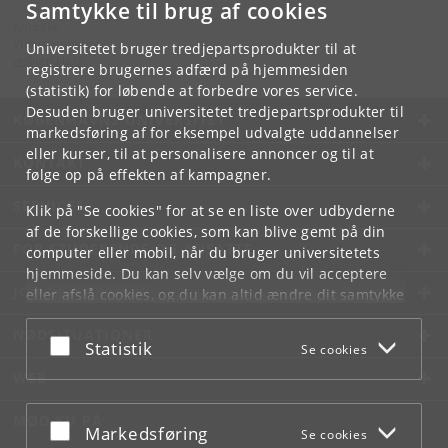
Samtykke til brug af cookies
Kontakt:
Videntjenesten
Universitetet bruger tredjepartsprodukter til at
vt
@
ign
.
ku
.
dk
registrere brugernes adfærd på hjemmesiden
(statistik) for løbende at forbedre vores service.
Desuden bruger universitetet tredjepartsprodukter til
KØBENHAVNS UNIVERSITET
markedsføring af for eksempel udvalgte uddannelser
eller kurser, til at personalisere annoncer og til at
KONTAKT
følge op på effekten af kampagner.
SERVICES
Klik på "Se cookies" for at se en liste over udbyderne
af de forskellige cookies, som kan blive gemt på din
FOR STUDERENDE OG ANSATTE
computer eller mobil, når du bruger universitetets
hjemmeside. Du kan selv vælge om du vil acceptere
JOB OG KARRIERE
eller afslå cookies, og du kan altid ændre dit samtykke
under
Cookie- og privatlivspolitik
som du finder i
NØDSITUATIONER
bunden af hver side.
Acceptér eller afslå
Statistik
Se cookies
Googles privatlivspolitik
WEB
MØD KU PÅ
Acceptér eller afslå
Markedsføring
Se cookies