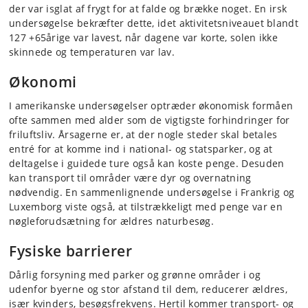
der var isglat af frygt for at falde og brække noget. En irsk
undersøgelse bekræfter dette, idet aktivitetsniveauet blandt
127 +65årige var lavest, når dagene var korte, solen ikke
skinnede og temperaturen var lav.
Økonomi
I amerikanske undersøgelser optræder økonomisk formåen
ofte sammen med alder som de vigtigste forhindringer for
friluftsliv. Årsagerne er, at der nogle steder skal betales
entré for at komme ind i national- og statsparker, og at
deltagelse i guidede ture også kan koste penge. Desuden
kan transport til områder være dyr og overnatning
nødvendig. En sammenlignende undersøgelse i Frankrig og
Luxemborg viste også, at tilstrækkeligt med
penge var en
nøgleforudsætning for ældres naturbesøg.
Fysiske barrierer
Dårlig forsyning med parker og grønne områder i og
udenfor byerne og stor afstand til dem, reducerer ældres,
især kvinders, besøgsfrekvens. Hertil kommer transport- og