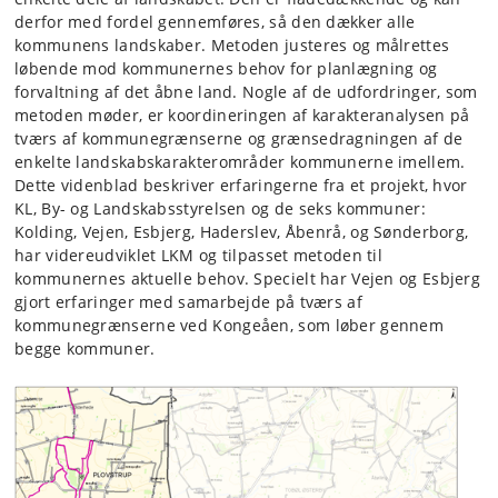
derfor med fordel gennemføres, så den dækker alle
kommunens landskaber. Metoden justeres og målrettes
løbende mod kommunernes behov for planlægning og
forvaltning af det åbne land. Nogle af de udfordringer, som
metoden møder, er koordineringen af karakteranalysen på
tværs af kommunegrænserne og grænsedragningen af de
enkelte landskabskarakterområder kommunerne imellem.
Dette videnblad beskriver erfaringerne fra et projekt, hvor
KL, By- og Landskabsstyrelsen og de seks kommuner:
Kolding, Vejen, Esbjerg, Haderslev, Åbenrå, og Sønderborg,
har videreudviklet LKM og tilpasset metoden til
kommunernes aktuelle behov. Specielt har Vejen og Esbjerg
gjort erfaringer med samarbejde på tværs af
kommunegrænserne ved Kongeåen, som løber gennem
begge kommuner.