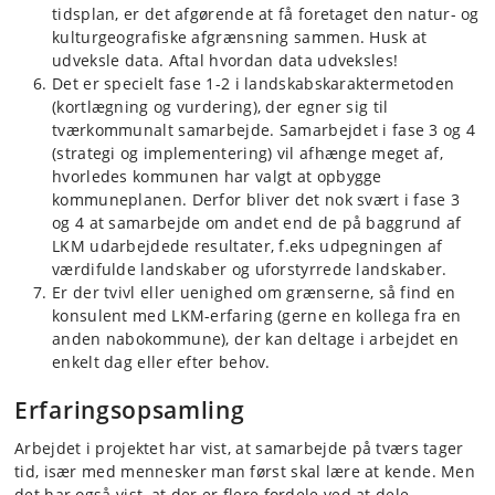
tidsplan, er det afgørende at få foretaget den natur- og
kulturgeografiske afgrænsning sammen. Husk at
udveksle data. Aftal hvordan data udveksles!
Det er specielt fase 1-2 i landskabskaraktermetoden
(kortlægning og vurdering), der egner sig til
tværkommunalt samarbejde. Samarbejdet i fase 3 og 4
(strategi og implementering) vil afhænge meget af,
hvorledes kommunen har valgt at opbygge
kommuneplanen. Derfor bliver det nok svært i fase 3
og 4 at samarbejde om andet end de på baggrund af
LKM udarbejdede resultater, f.eks udpegningen af
værdifulde landskaber og uforstyrrede landskaber.
Er der tvivl eller uenighed om grænserne, så find en
konsulent med LKM-erfaring (gerne en kollega fra en
anden nabokommune), der kan deltage i arbejdet en
enkelt dag eller efter behov.
Erfaringsopsamling
Arbejdet i projektet har vist, at samarbejde på tværs tager
tid, især med mennesker man først skal lære at kende. Men
det har også vist, at der er flere fordele ved at dele