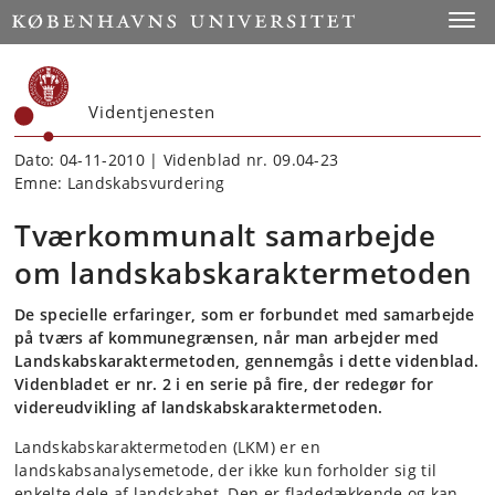
Start
Toggl
Videntjenesten
Dato: 04-11-2010 | Videnblad nr. 09.04-23
Emne: Landskabsvurdering
Tværkommunalt samarbejde
om landskabskaraktermetoden
De specielle erfaringer, som er forbundet med samarbejde
på tværs af kommunegrænsen, når man arbejder med
Landskabskaraktermetoden, gennemgås i dette videnblad.
Videnbladet er nr. 2 i en serie på fire, der redegør for
videreudvikling af landskabskaraktermetoden.
Landskabskaraktermetoden (LKM) er en
landskabsanalysemetode, der ikke kun forholder sig til
enkelte dele af landskabet. Den er fladedækkende og kan