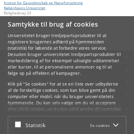
Institut for Geovidenskab og Naturforvaltning
Københavns Universitet
Rolighedsvej 23
1958 Frederiksberg C
Samtykke til brug af cookies
Kontakt:
Videntjenesten
Universitetet bruger tredjepartsprodukter til at
vt
@
ign
.
ku
.
dk
registrere brugernes adfærd på hjemmesiden
(statistik) for løbende at forbedre vores service.
Desuden bruger universitetet tredjepartsprodukter til
KØBENHAVNS UNIVERSITET
markedsføring af for eksempel udvalgte uddannelser
eller kurser, til at personalisere annoncer og til at
KONTAKT
følge op på effekten af kampagner.
SERVICES
Klik på "Se cookies" for at se en liste over udbyderne
af de forskellige cookies, som kan blive gemt på din
FOR STUDERENDE OG ANSATTE
computer eller mobil, når du bruger universitetets
hjemmeside. Du kan selv vælge om du vil acceptere
JOB OG KARRIERE
eller afslå cookies, og du kan altid ændre dit samtykke
under
Cookie- og privatlivspolitik
som du finder i
NØDSITUATIONER
bunden af hver side.
Acceptér eller afslå
Statistik
Se cookies
Googles privatlivspolitik
WEB