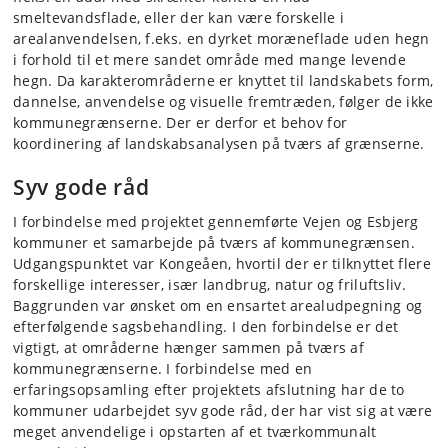
smeltevandsflade, eller der kan være forskelle i
arealanvendelsen, f.eks. en dyrket moræneflade uden hegn
i forhold til et mere sandet område med mange levende
hegn. Da karakterområderne er knyttet til landskabets form,
dannelse, anvendelse og visuelle fremtræden, følger de ikke
kommunegrænserne. Der er derfor et behov for
koordinering af landskabsanalysen på tværs af grænserne.
Syv gode råd
I forbindelse med projektet gennemførte Vejen og Esbjerg
kommuner et samarbejde på tværs af kommunegrænsen.
Udgangspunktet var Kongeåen, hvortil der er tilknyttet flere
forskellige interesser, især landbrug, natur og friluftsliv.
Baggrunden var ønsket om en ensartet arealudpegning og
efterfølgende sagsbehandling. I den forbindelse er det
vigtigt, at områderne hænger sammen på tværs af
kommunegrænserne. I forbindelse med en
erfaringsopsamling efter projektets afslutning har de to
kommuner udarbejdet syv gode råd, der har vist sig at være
meget anvendelige i opstarten af et tværkommunalt