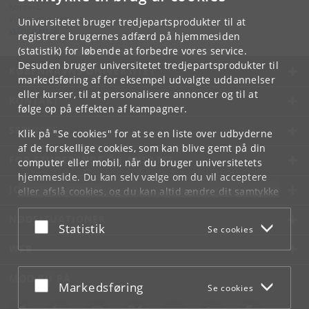
Kontakt:
Videntjenesten
Universitetet bruger tredjepartsprodukter til at
vt
@
ign
.
ku
.
dk
registrere brugernes adfærd på hjemmesiden
(statistik) for løbende at forbedre vores service.
Desuden bruger universitetet tredjepartsprodukter til
KØBENHAVNS UNIVERSITET
markedsføring af for eksempel udvalgte uddannelser
eller kurser, til at personalisere annoncer og til at
KONTAKT
følge op på effekten af kampagner.
SERVICES
Klik på "Se cookies" for at se en liste over udbyderne
af de forskellige cookies, som kan blive gemt på din
FOR STUDERENDE OG ANSATTE
computer eller mobil, når du bruger universitetets
hjemmeside. Du kan selv vælge om du vil acceptere
JOB OG KARRIERE
eller afslå cookies, og du kan altid ændre dit samtykke
under
Cookie- og privatlivspolitik
som du finder i
NØDSITUATIONER
bunden af hver side.
Acceptér eller afslå
Statistik
Se cookies
Googles privatlivspolitik
WEB
MØD KU PÅ
Acceptér eller afslå
Markedsføring
Se cookies