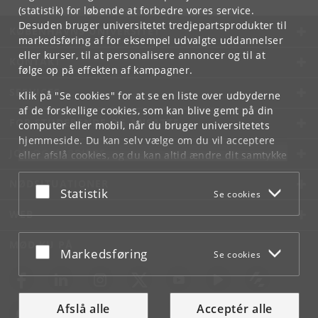
(statistik) for løbende at forbedre vores service.
Desuden bruger universitetet tredjepartsprodukter til
KØBENHAVNS UNIVERSITET
markedsføring af for eksempel udvalgte uddannelser
eller kurser, til at personalisere annoncer og til at
KONTAKT
følge op på effekten af kampagner.
SERVICES
Klik på "Se cookies" for at se en liste over udbyderne
af de forskellige cookies, som kan blive gemt på din
FOR STUDERENDE OG ANSATTE
computer eller mobil, når du bruger universitetets
hjemmeside. Du kan selv vælge om du vil acceptere
JOB OG KARRIERE
eller afslå cookies, og du kan altid ændre dit samtykke
under
Cookie- og privatlivspolitik
som du finder i
NØDSITUATIONER
bunden af hver side.
Acceptér eller afslå
Statistik
Se cookies
Googles privatlivspolitik
WEB
MØD KU PÅ
Acceptér eller afslå
Markedsføring
Se cookies
Afslå alle
Acceptér alle