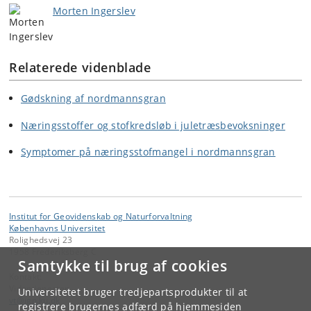
Morten Ingerslev
Relaterede videnblade
Gødskning af nordmannsgran
Næringsstoffer og stofkredsløb i juletræsbevoksninger
Symptomer på næringsstofmangel i nordmannsgran
Institut for Geovidenskab og Naturforvaltning
Københavns Universitet
Rolighedsvej 23
1958 Frederiksberg C
Samtykke til brug af cookies
Kontakt:
Videntjenesten
Universitetet bruger tredjepartsprodukter til at
vt
@
ign
.
ku
.
dk
registrere brugernes adfærd på hjemmesiden