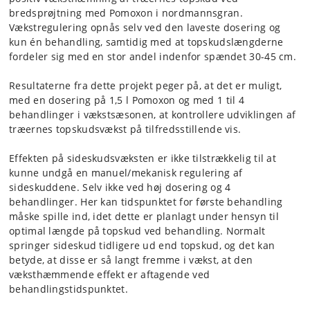
bredsprøjtning med Pomoxon i nordmannsgran.
Vækstregulering opnås selv ved den laveste dosering og
kun én behandling, samtidig med at topskudslængderne
fordeler sig med en stor andel indenfor spændet 30-45 cm.
Resultaterne fra dette projekt peger på, at det er muligt,
med en dosering på 1,5 l Pomoxon og med 1 til 4
behandlinger i vækstsæsonen, at kontrollere udviklingen af
træernes topskudsvækst på tilfredsstillende vis.
Effekten på sideskudsvæksten er ikke tilstrækkelig til at
kunne undgå en manuel/mekanisk regulering af
sideskuddene. Selv ikke ved høj dosering og 4
behandlinger. Her kan tidspunktet for første behandling
måske spille ind, idet dette er planlagt under hensyn til
optimal længde på topskud ved behandling. Normalt
springer sideskud tidligere ud end topskud, og det kan
betyde, at disse er så langt fremme i vækst, at den
væksthæmmende effekt er aftagende ved
behandlingstidspunktet.