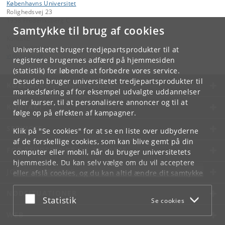
Københavns Universitet
Rolighedsvej 23
1958 Frederiksberg C
Samtykke til brug af cookies
Kontakt:
Videntjenesten
Universitetet bruger tredjepartsprodukter til at
vt
@
ign
.
ku
.
dk
registrere brugernes adfærd på hjemmesiden
(statistik) for løbende at forbedre vores service.
Desuden bruger universitetet tredjepartsprodukter til
KØBENHAVNS UNIVERSITET
markedsføring af for eksempel udvalgte uddannelser
eller kurser, til at personalisere annoncer og til at
KONTAKT
følge op på effekten af kampagner.
SERVICES
Klik på "Se cookies" for at se en liste over udbyderne
af de forskellige cookies, som kan blive gemt på din
FOR STUDERENDE OG ANSATTE
computer eller mobil, når du bruger universitetets
hjemmeside. Du kan selv vælge om du vil acceptere
JOB OG KARRIERE
eller afslå cookies, og du kan altid ændre dit samtykke
under
Cookie- og privatlivspolitik
som du finder i
NØDSITUATIONER
bunden af hver side.
Acceptér eller afslå
Statistik
Se cookies
Googles privatlivspolitik
WEB