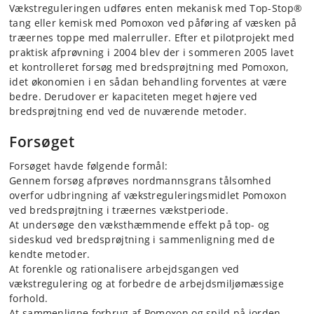
Vækstreguleringen udføres enten mekanisk med Top-Stop®
tang eller kemisk med Pomoxon ved påføring af væsken på
træernes toppe med malerruller. Efter et pilotprojekt med
praktisk afprøvning i 2004 blev der i sommeren 2005 lavet
et kontrolleret forsøg med bredsprøjtning med Pomoxon,
idet økonomien i en sådan behandling forventes at være
bedre. Derudover er kapaciteten meget højere ved
bredsprøjtning end ved de nuværende metoder.
Forsøget
Forsøget havde følgende formål:
Gennem forsøg afprøves nordmannsgrans tålsomhed
overfor udbringning af vækstreguleringsmidlet Pomoxon
ved bredsprøjtning i træernes vækstperiode.
At undersøge den væksthæmmen­de effekt på top- og
sideskud ved bredsprøjtning i sammenligning med de
kendte metoder.
At forenkle og rationalisere arbejdsgangen ved
vækstregulering og at forbedre de arbejdsmiljømæssige
forhold.
At sammenligne forbrug af Pomoxon og spild på jorden