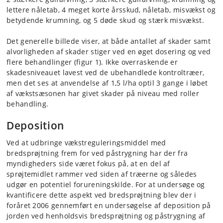
lettere nåletab, 4 meget korte årsskud, nåletab, misvækst og
betydende krumning, og 5 døde skud og stærk misvækst.
Det generelle billede viser, at både antallet af skader samt
alvorligheden af skader stiger ved en øget dosering og ved
flere behandlinger (figur 1). Ikke overraskende er
skadesniveauet lavest ved de ubehandlede kontroltræer,
men det ses at anvendelse af 1,5 l/ha optil 3 gange i løbet
af vækstsæsonen har givet skader på niveau med roller
behandling.
Deposition
Ved at udbringe vækstreguleringsmiddel med
bredsprøjtning frem for ved påstrygning har der fra
myndigheders side været fokus på, at en del af
sprøjtemidlet rammer ved siden af træerne og således
udgør en potentiel forureningskilde. For at undersøge og
kvantificere dette aspekt ved bredsprøjtning blev der i
foråret 2006 gennemført en undersøgelse af deposition på
jorden ved henholds­vis bredsprøjtning og påstrygning af