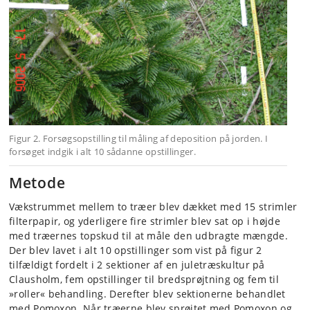
Figur 2. Forsøgsopstilling til måling af deposition på jorden. I
forsøget indgik i alt 10 sådanne opstillinger.
Metode
Vækstrummet mellem to træer blev dækket med 15 strimler
filterpapir, og yderligere fire strimler blev sat op i højde
med træernes topskud til at måle den udbragte mængde.
Der blev lavet i alt 10 opstillinger som vist på figur 2
tilfældigt fordelt i 2 sektioner af en juletræskultur på
Clausholm, fem opstillinger til bredsprøjtning og fem til
»roller« behand­ling. Derefter blev sektionerne behandlet
med Pomoxon. Når træerne blev sprøjtet med Pomoxon og