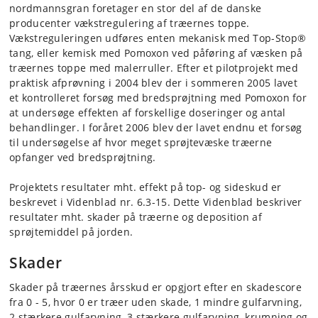
nordmannsgran foretager en stor del af de danske
producenter vækstregulering af træernes toppe.
Vækstreguleringen udføres enten mekanisk med Top-Stop®
tang, eller kemisk med Pomoxon ved påføring af væsken på
træernes toppe med malerruller. Efter et pilotprojekt med
praktisk afprøvning i 2004 blev der i sommeren 2005 lavet
et kontrolleret forsøg med bredsprøjtning med Pomoxon for
at undersøge effekten af forskellige doseringer og antal
behandlinger. I foråret 2006 blev der lavet endnu et forsøg
til undersøgelse af hvor meget sprøjtevæske træerne
opfanger ved bredsprøjtning.
Projektets resultater mht. effekt på top- og sideskud er
beskrevet i Videnblad nr. 6.3-15. Dette Videnblad beskriver
resultater mht. skader på træerne og deposition af
sprøjtemiddel på jorden.
Skader
Skader på træernes årsskud er opgjort efter en skadescore
fra 0 - 5, hvor 0 er træer uden skade, 1 mindre gulfarvning,
2 stærkere gulfarvning, 3 stærkere gulfarvning, krumning og