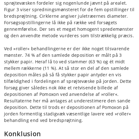
sprøjtevæsken fordeler sig nogenlunde jævnt på arealet.
Figur 3 viser spredningsmønsteret for de fem opstillinger til
bredsprøjtning. Cirklerne angiver juletræernes diameter.
Forsøgsopstillingerne lå ikke på række ved forsøgets
gennemførelse. Der ses et meget homogent spredemønster
og den anvendte metode vurderes som tilstrækkelig præcis.
Ved »roller« behandlingerne er der ikke noget tilsvarende
mønster. 74 % af den samlede deposition er målt på 3
stykker papir. Heraf lå to ved stammer (63 %) og ét midt
mellem rækkerne (11 %). At så stor en del af den samlede
deposition måles på så få stykker papir antyder en vis
tilfældighed i fordelingen af sprøjtevæske på jorden. Dette
forsøg giver således nok ikke et retvisende billede af
depositionen af Pomoxon ved anvendelse af »roller«.
Resultaterne her må antages at underestimere den sande
deposition. Dette til trods er depositionen af Pomoxon på
jorden formentlig stadigvæk væsentlige lavere ved »roller«
behandling end ved bredsprøjtning.
Konklusion