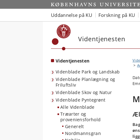
Start
Uddannelse på KU
Forskning på KU
Videntjenesten
Videntjenesten
Vide
A
Videnblade Park og Landskab
Dat
Videnblade Planlægning og
Emn
Friluftsliv
Videnblade Skov og Natur
M
Videnblade Pyntegrønt
Alle Videnblade
Æl
Træarter og
proveniensforhold
Bag
Generelt
øns
Nordmannsgran
lig