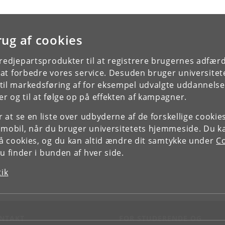
rug af cookies
tredjepartsprodukter til at registrere brugernes adfæ
e at forbedre vores service. Desuden bruger universitet
il markedsføring af for eksempel udvalgte uddannelser e
r og til at følge op på effekten af kampagner.
or at se en liste over udbyderne af de forskellige cooki
 mobil, når du bruger universitetets hjemmeside. Du k
slå cookies, og du kan altid ændre dit samtykke under
Co
 finder i bunden af hver side.
tik
NTAKT
FOR STUDERENDE OG