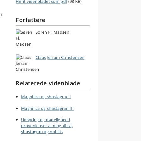
Hent videnbladet som pdf
(98 KB)
ar
Forfattere
Søren Fl. Madsen
Claus Jerram Christensen
Relaterede videnblade
Magnifica og shastagran I
Magnifica og shastagran III
Udspring og dødelighed i
provenienser af magnifica,
shastagran og nobilis