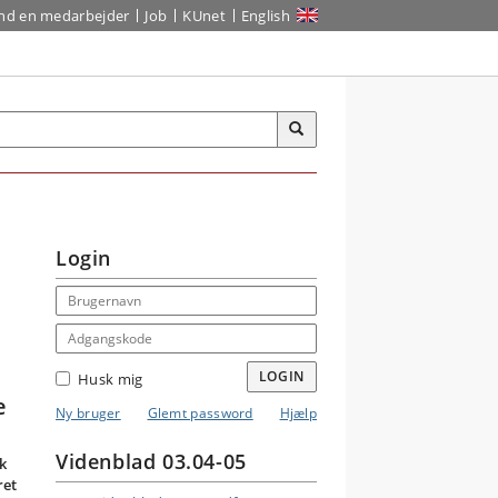
ind en medarbejder
Job
KUnet
English
Login
Email address
Adgangskode
LOGIN
Husk mig
e
Ny bruger
Glemt password
Hjælp
Videnblad 03.04-05
k
ret