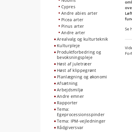
Nobilis
omk
Cypres
ove
Andre abies arter
Løf
fun
Picea arter
Pinus arter
Se 
Andre arter
Arealvalg og kulturteknik
Kulturpleje
Vid
Produktforbedring og
For
bevoksningspleje
Høst af juletræer
Høst af klippegrønt
Planlægning og økonomi
Afsætning
Arbejdsmiljø
Andre emner
Rapporter
Tema:
Egeprocessionsspinder
Tema: IPM-vejledninger
Rådgiversvar