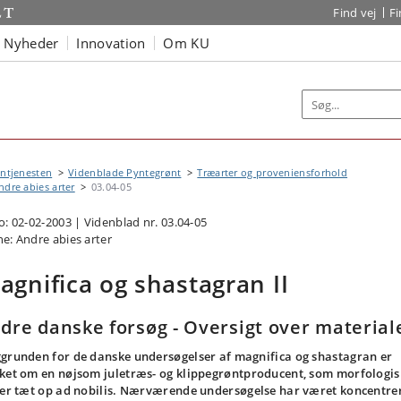
Find vej
F
Nyheder
Innovation
Om KU
ntjenesten
Videnblade Pyntegrønt
Træarter og proveniensforhold
ndre abies arter
03.04-05
o: 02-02-2003 | Videnblad nr. 03.04-05
e: Andre abies arter
agnifica og shastagran II
dre danske forsøg - Oversigt over material
grunden for de danske undersøgelser af magnifica og shastagran er
ket om en nøjsom juletræs- og klippegrøntproducent, som morfologis
ger tæt op ad nobilis. Nærværende undersøgelse har været koncentre