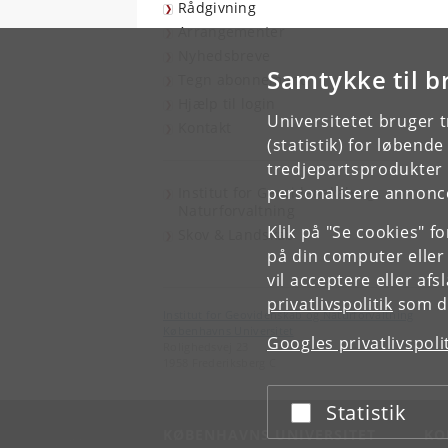
Rådgivning
Arrangementer
Nyhedsbreve
Samtykke til b
Tegn abonnement
Hjælp til login
Universitetet bruger 
Kontakt
(statistik) for løbend
tredjepartsprodukter t
personalisere annonce
Institut for Geovidenskab og
Naturforvaltning
Klik på "Se cookies" f
Skov & Landskab
på din computer eller
vil acceptere eller af
privatlivspolitik
som du
Institut for Geovidenskab og Naturforvaltning
Københavns Universitet
Googles privatlivspoli
Rolighedsvej 23
1958 Frederiksberg C
Statistik
Acceptér eller afslå
KØBENHAVNS UNIVERSITET
KO