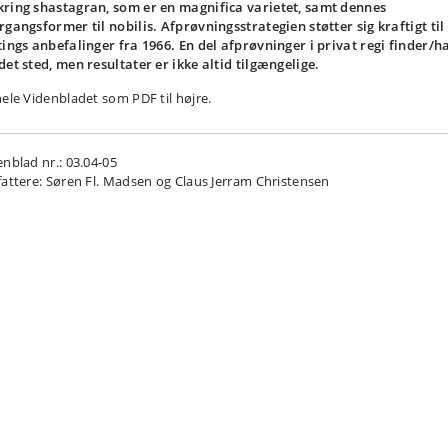
ring shastagran, som er en magnifica varietet, samt dennes
rgangsformer til nobilis. Afprøvningsstrategien støtter sig kraftigt til
tings anbefalinger fra 1966. En del afprøvninger i privat regi finder/h
det sted, men resultater er ikke altid tilgængelige.
hele Videnbladet som PDF til højre.
enblad nr.: 03.04-05
fattere: Søren Fl. Madsen og Claus Jerram Christensen