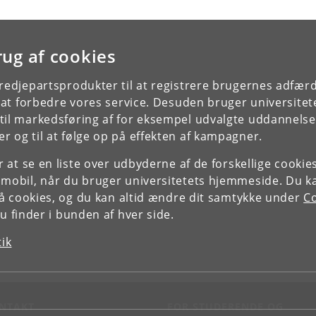
rug af cookies
tredjepartsprodukter til at registrere brugernes adfæ
e at forbedre vores service. Desuden bruger universitet
il markedsføring af for eksempel udvalgte uddannelser e
r og til at følge op på effekten af kampagner.
or at se en liste over udbyderne af de forskellige cooki
 mobil, når du bruger universitetets hjemmeside. Du k
slå cookies, og du kan altid ændre dit samtykke under
Co
 finder i bunden af hver side.
tik
NTAKT
FOR STUDERENDE OG