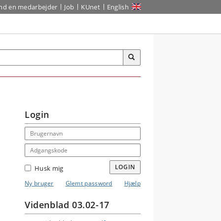
ind en medarbejder
Job
KUnet
English
Login
Email address
Adgangskode
LOGIN
Husk mig
Ny bruger
Glemt password
Hjælp
Videnblad 03.02-17