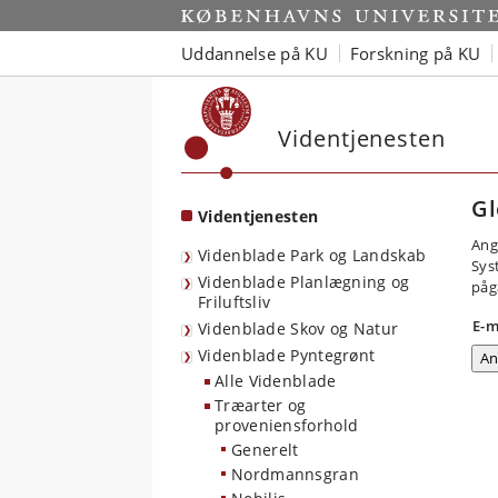
Start
Uddannelse på KU
Forskning på KU
Videntjenesten
Gl
Videntjenesten
Ang
Videnblade Park og Landskab
Sys
Videnblade Planlægning og
påg
Friluftsliv
E-m
Videnblade Skov og Natur
Videnblade Pyntegrønt
Alle Videnblade
Træarter og
proveniensforhold
Generelt
Nordmannsgran