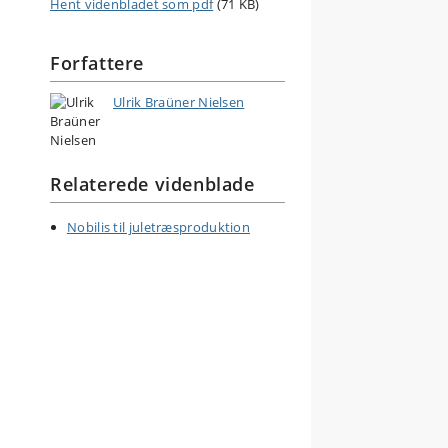
Hent videnbladet som pdf
(71 KB)
Forfattere
Ulrik Braüner Nielsen
Relaterede videnblade
Nobilis til juletræsproduktion