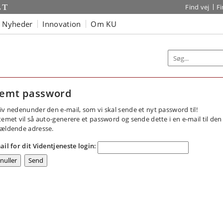
Find vej
F
Nyheder
Innovation
Om KU
emt password
iv nedenunder den e-mail, som vi skal sende et nyt password til!
temet vil så auto-generere et password og sende dette i en e-mail til den
ældende adresse.
ail for dit Videntjeneste login: