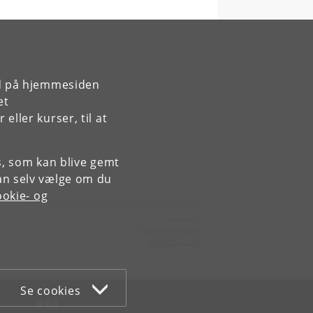
rd på hjemmesiden
et
ller kurser, til at
es, som kan blive gemt
an selv vælge om du
okie- og
Kontakt:
Videntjenesten
vt
@
ign
.
ku
.
dk
Se cookies
WEB