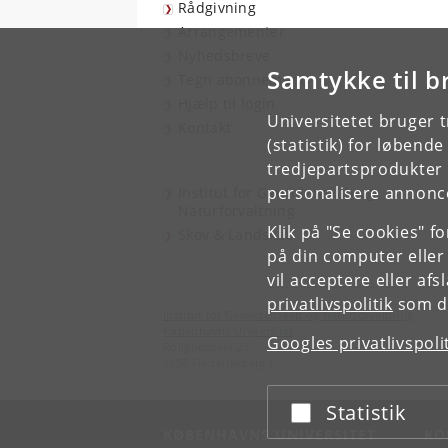
Rådgivning
Arrangementer
Nyhedsbreve
Samtykke til b
Tegn abonnement
Hjælp til login
Universitetet bruger 
Kontakt
(statistik) for løbend
tredjepartsprodukter t
personalisere annonce
Institut for Geovidenskab og
Naturforvaltning
Klik på "Se cookies" f
Skov & Landskab
på din computer eller
vil acceptere eller af
privatlivspolitik
som du
Institut for Geovidenskab og Naturforvaltning
Københavns Universitet
Googles privatlivspoli
Rolighedsvej 23
1958 Frederiksberg C
Statistik
Acceptér eller afslå
KØBENHAVNS UNIVERSITET
KO