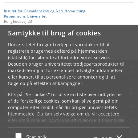
Institut for Geovidenskab og Naturforvaltning
Københavns Universitet
Rolighedsvej 23
1958 Frederiksberg C
Samtykke til brug af cookies
Kontakt:
Videntjenesten
Universitetet bruger tredjepartsprodukter til at
vt
@
ign
.
ku
.
dk
registrere brugernes adfærd på hjemmesiden
(statistik) for løbende at forbedre vores service.
Desuden bruger universitetet tredjepartsprodukter til
KØBENHAVNS UNIVERSITET
markedsføring af for eksempel udvalgte uddannelser
eller kurser, til at personalisere annoncer og til at
KONTAKT
følge op på effekten af kampagner.
SERVICES
Klik på "Se cookies" for at se en liste over udbyderne
af de forskellige cookies, som kan blive gemt på din
FOR STUDERENDE OG ANSATTE
computer eller mobil, når du bruger universitetets
hjemmeside. Du kan selv vælge om du vil acceptere
JOB OG KARRIERE
eller afslå cookies, og du kan altid ændre dit samtykke
under
Cookie- og privatlivspolitik
som du finder i
NØDSITUATIONER
bunden af hver side.
Acceptér eller afslå
Statistik
Se cookies