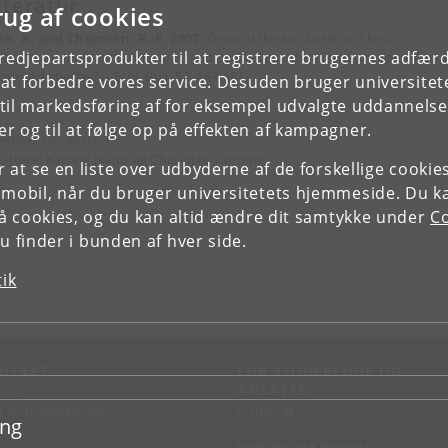
tteratur
rug af cookies
n, K. and Thomsen, R. P. 2007:
Ground flora in Suserup Skov:
tredjepartsprodukter til at registrere brugernes adfæ
racterized by forest continuity and natural gap dynamics or edge-effect
oduced species? – Ecol. Bull. 52: 167-181.
e at forbedre vores service. Desuden bruger universitet
il markedsføring af for eksempel udvalgte uddannelser e
r og til at følge op på effekten af kampagner.
enblad nr.: 03.01-31
fattere: Katrine Hahn og Charlotte Varming.
or at se en liste over udbyderne af de forskellige cooki
 mobil, når du bruger universitetets hjemmeside. Du k
slå cookies, og du kan altid ændre dit samtykke under
Co
 finder i bunden af hver side.
tik
NTAKT
FOR STUDERENDE OG
ANSATTE
d vej
KUnet
d en medarbejder
ing
takt KU