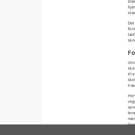
stø
hje
stie
Det 
for
tæt
sko
Fo
Und
sko
til
skov
træ
Her
veg
spr
lev
nær
lav