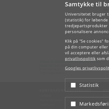
Li
Samtykke til b
Hah
Universitetet bruger 
cha
intr
(statistik) for løbend
tredjepartsprodukter t
personalisere annonce
Vid
For
Klik på "Se cookies" f
på din computer eller
vil acceptere eller af
privatlivspolitik
som du
Institut for Geovidenskab og Naturforvaltning
Københavns Universitet
Googles privatlivspoli
Rolighedsvej 23
1958 Frederiksberg C
Statistik
Acceptér eller afslå
KØBENHAVNS UNIVERSITET
KO
Ledelse
Fin
Administration
Fin
Markedsfør
Acceptér eller afslå
Fakulteter
Kon