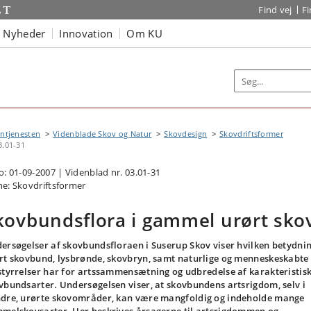
Find vej
F
Nyheder
Innovation
Om KU
ntjenesten
Videnblade Skov og Natur
Skovdesign
Skovdriftsformer
3.01-31
o: 01-09-2007 | Videnblad nr. 03.01-31
e: Skovdriftsformer
kovbundsflora i gammel urørt sko
ersøgelser af skovbundsfloraen i Suserup Skov viser hvilken betydni
rt skovbund, lysbrønde, skovbryn, samt naturlige og menneskeskabte
styrrelser har for artssammensætning og udbredelse af karakteristis
vbundsarter. Undersøgelsen viser, at skovbundens artsrigdom, selv i
dre, urørte skovområder, kan være mangfoldig og indeholde mange