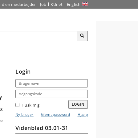
ind en medarbejder
Job
KUnet
English
Login
Email address
Adgangskode
v
LOGIN
Husk mig
ng
Ny bruger
Glemt password
Hjælp
ke
Videnblad 03.01-31