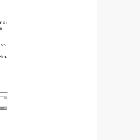
nd i
e
krav
r
Alm.