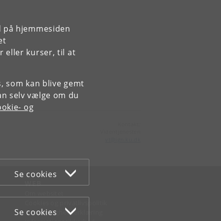
rd på hjemmesiden
 and
et
ller kurser, til at
es, som kan blive gemt
an selv vælge om du
okie- og
Kontakt:
Videntjenesten
vt
@
ign
.
ku
.
dk
Se cookies
WEB
Om websitet
Cookies og privatlivspolitik
Se cookies
Tilgængelighedserklæring