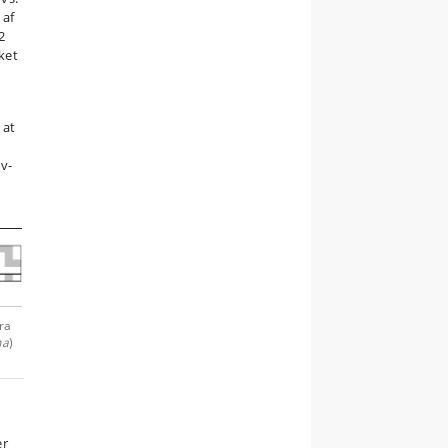
 af
2
ket
 at
ov-
ra
na
)
er