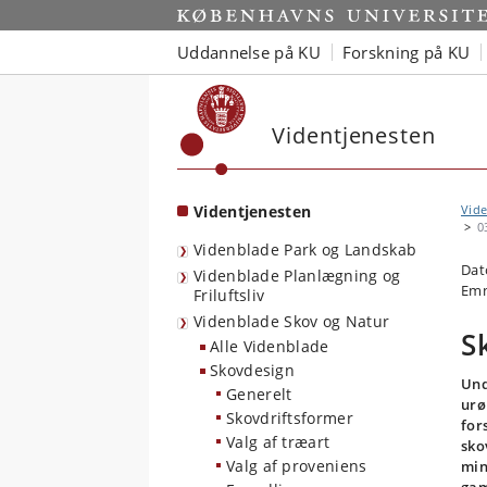
Start
Uddannelse på KU
Forskning på KU
Videntjenesten
Videntjenesten
Vide
0
Videnblade Park og Landskab
Dat
Videnblade Planlægning og
Emn
Friluftsliv
Videnblade Skov og Natur
S
Alle Videnblade
Skovdesign
Und
Generelt
urø
Skovdriftsformer
for
Valg af træart
sko
Valg af proveniens
min