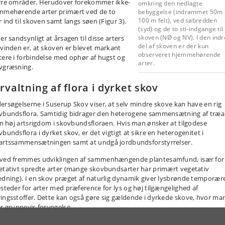
rre områder. Herudover forekommer ikke-
omkring den nedlagte
mmehørende arter primært ved de to
bebyggelse (indrammet 50m 
100 m felt), ved søbredden
r ind til skoven samt langs søen (Figur 3).
(syd) og de to sti-indgange til
skoven (NØ og NV). I den indr
er sandsynligt at årsagen til disse arters
del af skoven er der kun
svinden er, at skoven er blevet markant
observeret hjemmehørende
tere i forbindelse med ophør af hugst og
arter.
vgræsning.
rvaltning af flora i dyrket skov
ersøgelserne i Suserup Skov viser, at selv mindre skove kan have en rig
vbundsflora. Samtidig bidrager den heterogene sammensætning af træa
 en høj artsrigdom i skovbundsfloraen. Hvis man ønsker at tilgodese
bundsflora i dyrket skov, er det vigtigt at sikre en heterogenitet i
artssammensætningen samt at undgå jordbundsforstyrrelser.
ved fremmes udviklingen af sammenhængende plantesamfund, især for
etativt spredte arter (mange skovbundsarter har primært vegetativ
edning). I en skov præget af naturlig dynamik giver lysbrønde temporær
esteder for arter med præference for lys og høj tilgængelighed af
ingsstoffer. Dette kan også gøre sig gældende i dyrkede skove, hvor ma
er gruppevis foryngelse.