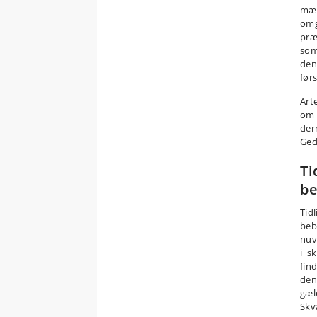
mæn
omg
præ
som
den
før
Art
om 
der
Ged
Ti
be
Tidl
beb
nuv
i s
fin
den
gæl
Skv