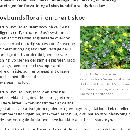
melskovsarter. Her beskrives årsagerne til artsrigdommen og
ydningen for forvaltning af skovbundsflora i dyrket skov.
ovbundsflora i en urørt skov
erup Skov er en urørt skov på ca. 19 ha,
 ligger ved Tystrup sø i Suså-systemet.
ven er omkranset af græssede overdrev
arealer med naturlig succession. Skoven er
neret af bøg og ask i den vestlige del. I
østlige del, hvor der tidligere har været
sning, vokser en del gamle egetræer. Mod
, langs søen er der ellesump, samt et
dre område, som er præget af tidligere
Figur 1. Om foråret er
oelse med tilhørende
skovbunden i Suserup Skov t
e/græsningsfold.
dækket af bl.a. Hvid Anemone
Gul Anemone og violer. Foto:
erup Skov er unik, fordi den altid har
Morten Christensen.
et skovklædt og desuden har ligget urørt
 i flere årtier. Skovbundsfloraen er derfor
get af en stor artsrigdom og der er ingen tegn i vegetationsdækket eller
ssammensætningen på, at skoven er for lille, dvs. har en stor påvirkning 
ivelserne, og derfor kunne have karakter af et bredt skovbryn.
 er karakteristisk for Suserup Skov, at der er mange gammelskovsarter, d