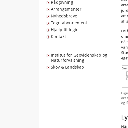
Rådgivning
art
Arrangementer
jor
Nyhedsbreve
amm
af 
Tegn abonnement
Hjælp til login
De 
Kontakt
omr
nå 
var
Sta
Institut for Geovidenskab og
ege
Naturforvaltning
Skov & Landskab
Figu
art 
og S
Ly
Når