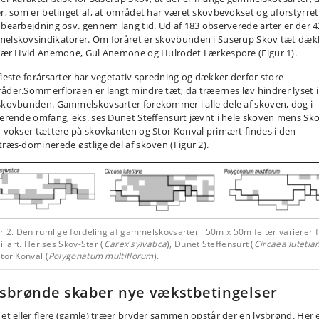
er, som er betinget af, at området har været skovbevokset og uforstyrret
dbearbejdning osv. gennem lang tid. Ud af 183 observerede arter er der 4
elskovsindikatorer. Om foråret er skovbunden i Suserup Skov tæt dæk
især Hvid Anemone, Gul Anemone og Hulrodet Lærkespore (Figur 1).
fleste forårsarter har vegetativ spredning og dækker derfor store
åder.
Sommerfloraen er langt mindre tæt, da træernes løv hindrer lyset i
skovbunden. Gammelskovsarter forekommer i alle dele af skoven, dog i
ierende omfang, eks. ses Dunet Steffensurt jævnt i hele skoven mens Sk
r vokser tættere på skovkanten og Stor Konval primært findes i den
træs-dominerede østlige del af skoven (Figur 2).
r 2. Den rumlige fordeling af gammelskovsarter i 50m x 50m felter varierer f
til art. Her ses Skov-Star (
Carex sylvatica
), Dunet Steffensurt (
Circaea lutetia
tor Konval (
Polygonatum multiflorum
).
sbrønde skaber nye vækstbetingelser
 et eller flere (gamle) træer bryder sammen opstår der en lysbrønd. Her 