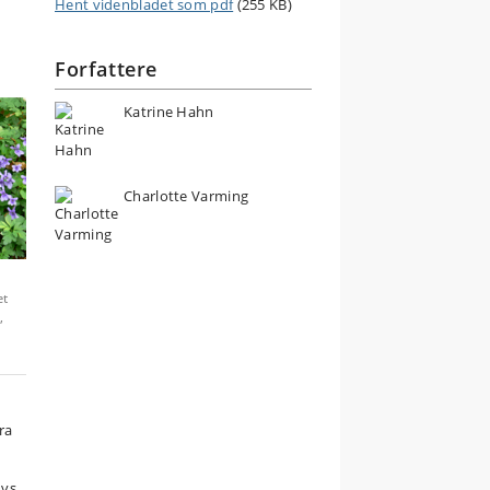
Hent videnbladet som pdf
(255 KB)
Forfattere
Katrine Hahn
Charlotte Varming
æt
,
fra
vs.