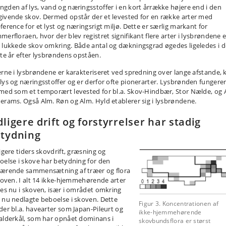
gden af lys, vand og næringsstoffer i en kort årrække højere end i den
ivende skov. Dermed opstår der et levested for en række arter med
ference for et lyst og næringsrigt miljø. Dette er særlig markant for
merfloraen, hvor der blev registret signifikant flere arter i lysbrøndene e
 lukkede skov omkring. Både antal og dækningsgrad øgedes ligeledes i d
ste år efter lysbrøndens opståen.
erne i lysbrøndene er karakteriseret ved spredning over lange afstande, 
lys og næringsstoffer og er derfor ofte pionerarter. Lysbrønden fungere
med som et temporært levested for bl.a. Skov-Hindbær, Stor Nælde, og 
erams. Også Alm. Røn og Alm. Hyld etablerer sig i lysbrøndene.
dligere drift og forstyrrelser har stadig
tydning
igere tiders skovdrift, græsning og
oelse i skove har betydning for den
ærende sammensætning af træer og flora
koven. I alt 14 ikke-hjemmehørende arter
des nu i skoven, især i området omkring
 nu nedlagte beboelse i skoven. Dette
Figur 3. Koncentrationen af
der bl.a. havearter som Japan-Pileurt og
ikke-hjemmehørende
alderkål, som har opnået dominans i
skovbundsflora er størst