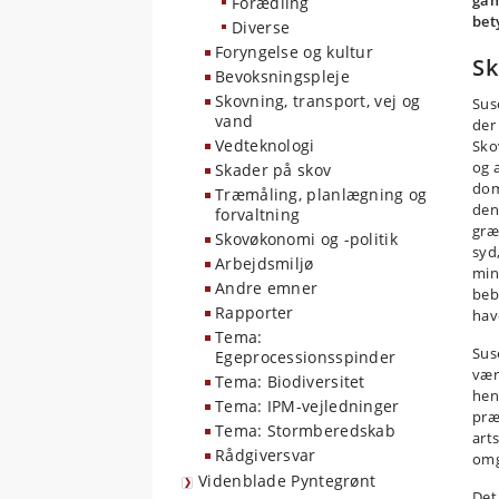
gam
Forædling
bet
Diverse
Foryngelse og kultur
Sk
Bevoksningspleje
Skovning, transport, vej og
Sus
vand
der
Vedteknologi
Sko
og 
Skader på skov
domi
Træmåling, planlægning og
den 
forvaltning
græ
Skovøkonomi og -politik
syd
Arbejdsmiljø
min
Andre emner
beb
Rapporter
hav
Tema:
Sus
Egeprocessionsspinder
vær
Tema: Biodiversitet
hen
Tema: IPM-vejledninger
præ
Tema: Stormberedskab
art
Rådgiversvar
omg
Videnblade Pyntegrønt
Det