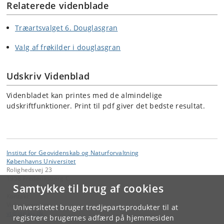
Relaterede videnblade
Træartsvalget 6. Douglasgran
Valg af frøkilder i douglasgran
Udskriv Videnblad
Videnbladet kan printes med de almindelige
udskriftfunktioner. Print til pdf giver det bedste resultat.
Institut for Geovidenskab og Naturforvaltning
Københavns Universitet
Rolighedsvej 23
1958 Frederiksberg C
Samtykke til brug af cookies
Kontakt:
Videntjenesten
Universitetet bruger tredjepartsprodukter til at
vt
@
ign
.
ku
.
dk
registrere brugernes adfærd på hjemmesiden