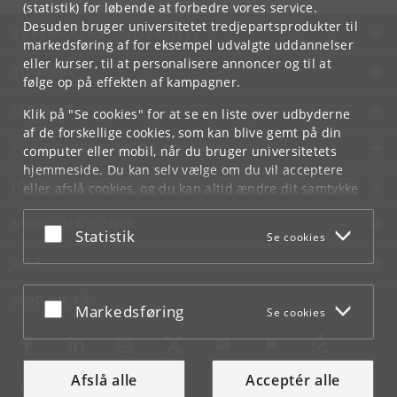
(statistik) for løbende at forbedre vores service.
Desuden bruger universitetet tredjepartsprodukter til
KØBENHAVNS UNIVERSITET
markedsføring af for eksempel udvalgte uddannelser
eller kurser, til at personalisere annoncer og til at
KONTAKT
følge op på effekten af kampagner.
SERVICES
Klik på "Se cookies" for at se en liste over udbyderne
af de forskellige cookies, som kan blive gemt på din
FOR STUDERENDE OG ANSATTE
computer eller mobil, når du bruger universitetets
hjemmeside. Du kan selv vælge om du vil acceptere
JOB OG KARRIERE
eller afslå cookies, og du kan altid ændre dit samtykke
under
Cookie- og privatlivspolitik
som du finder i
NØDSITUATIONER
bunden af hver side.
Acceptér eller afslå
Statistik
Se cookies
Googles privatlivspolitik
WEB
MØD KU PÅ
Acceptér eller afslå
Markedsføring
Se cookies
Afslå alle
Acceptér alle