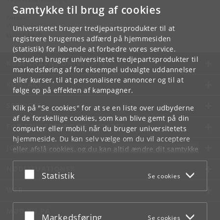
Samtykke til brug af cookies
Kontakt:
Videntjenesten
Universitetet bruger tredjepartsprodukter til at
vt
@
ign
.
ku
.
dk
registrere brugernes adfærd på hjemmesiden
(statistik) for løbende at forbedre vores service.
Desuden bruger universitetet tredjepartsprodukter til
KØBENHAVNS UNIVERSITET
markedsføring af for eksempel udvalgte uddannelser
eller kurser, til at personalisere annoncer og til at
KONTAKT
følge op på effekten af kampagner.
SERVICES
Klik på "Se cookies" for at se en liste over udbyderne
af de forskellige cookies, som kan blive gemt på din
FOR STUDERENDE OG ANSATTE
computer eller mobil, når du bruger universitetets
hjemmeside. Du kan selv vælge om du vil acceptere
JOB OG KARRIERE
eller afslå cookies, og du kan altid ændre dit samtykke
under
Cookie- og privatlivspolitik
som du finder i
NØDSITUATIONER
bunden af hver side.
Acceptér eller afslå
Statistik
Se cookies
Googles privatlivspolitik
WEB
MØD KU PÅ
Acceptér eller afslå
Markedsføring
Se cookies