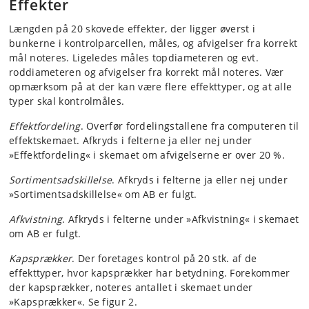
Effekter
Længden på 20 skovede effekter, der ligger øverst i
bunkerne i kontrolparcellen, måles, og afvigelser fra korrekt
mål noteres. Ligeledes måles topdiameteren og evt.
roddiameteren og afvigelser fra korrekt mål noteres. Vær
opmærksom på at der kan være flere effekttyper, og at alle
typer skal kontrolmåles.
Effektfordeling
. Overfør fordelingstallene fra computeren til
effektskemaet. Afkryds i felterne ja eller nej under
»Effektfordeling« i skemaet om afvigelserne er over 20 %.
Sortimentsadskillelse
. Afkryds i felterne ja eller nej under
»Sortimentsadskillelse« om AB er fulgt.
Afkvistning
. Afkryds i felterne under »Afkvistning« i skemaet
om AB er fulgt.
Kapsprækker
. Der foretages kontrol på 20 stk. af de
effekttyper, hvor kapsprækker har betydning. Forekommer
der kapsprækker, noteres antallet i skemaet under
»Kapsprækker«. Se figur 2.