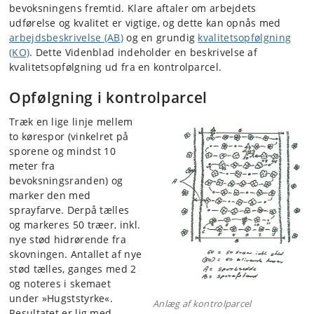
bevoksningens fremtid. Klare aftaler om arbejdets
udførelse og kvalitet er vigtige, og dette kan opnås med
arbejdsbeskrivelse (AB)
og en grundig
kvalitetsopfølgning
(KO)
. Dette Videnblad indeholder en beskrivelse af
kvalitetsopfølgning ud fra en kontrolparcel.
Opfølgning i kontrolparcel
Træk en lige linje mellem
to kørespor (vinkelret på
sporene og mindst 10
meter fra
bevoksningsranden) og
marker den med
sprayfarve. Derpå tælles
og markeres 50 træer, inkl.
nye stød hidrørende fra
skovningen. Antallet af nye
stød tælles, ganges med 2
og noteres i skemaet
under »Hugststyrke«.
Anlæg af kontrolparcel
Resultatet er lig med