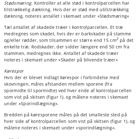
Stødsmøring
. Kontroller at alle stød i kontrolparcellen har
tilstrækkelig dækning. Hvis der er stød med utilstrækkelig
dækning, noteres antallet i skemaet under »Stødsmøring«
Tæl antallet af skadede træer i kontrolparcellen. Et træ
medregnes som skadet, hvis der er barkskader på stamme
2
og/eller rødder, som tilsammen er større end 15 cm
på det
enkelte træ. Rodskader, der sidder længere end 50 cm fra
stammen, medregnes ikke. Antallet af skadede træer
noteres i skemaet under »Skader på blivende træer«
Kørespor
Hvis der er blevet indlagt kørespor i forbindelse med
skovningen, måles afstanden mellem sporene (fra
spormidte til spormidte) ved hver ende af kontrolparcellen
som vist på skitsen (figur 1), og målene noteres i skemaet
under »Sporindlægning«.
Bredden på køresporene måles på det smalleste sted på
hver side af kontrolparcellen som vist på skitsen (figur 1), og
målene noteres i skemaet under »sporindlægning«.