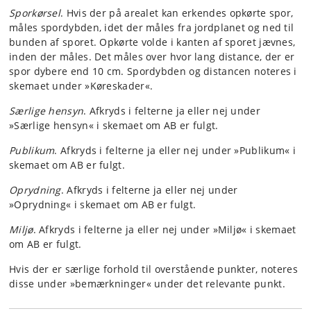
Sporkørsel
. Hvis der på arealet kan erkendes opkørte spor,
måles spordybden, idet der måles fra jordplanet og ned til
bunden af sporet. Opkørte volde i kanten af sporet jævnes,
inden der måles. Det måles over hvor lang distance, der er
spor dybere end 10 cm. Spordybden og distancen noteres i
skemaet under »Køreskader«.
Særlige hensyn
. Afkryds i felterne ja eller nej under
»Særlige hensyn« i skemaet om AB er fulgt.
Publikum
. Afkryds i felterne ja eller nej under »Publikum« i
skemaet om AB er fulgt.
Oprydning
. Afkryds i felterne ja eller nej under
»Oprydning« i skemaet om AB er fulgt.
Miljø
. Afkryds i felterne ja eller nej under »Miljø« i skemaet
om AB er fulgt.
Hvis der er særlige forhold til overstående punkter, noteres
disse under »bemærkninger« under det relevante punkt.