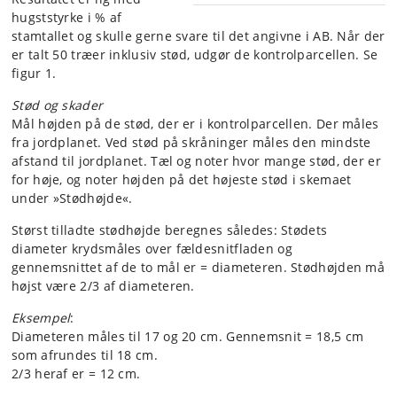
hugststyrke i % af
stamtallet og skulle gerne svare til det angivne i AB. Når der
er talt 50 træer inklusiv stød, udgør de kontrolparcellen. Se
figur 1.
Stød og skader
Mål højden på de stød, der er i kontrolparcellen. Der måles
fra jordplanet. Ved stød på skråninger måles den mindste
afstand til jordplanet. Tæl og noter hvor mange stød, der er
for høje, og noter højden på det højeste stød i skemaet
under »Stødhøjde«.
Størst tilladte stødhøjde beregnes således: Stødets
diameter krydsmåles over fældesnitfladen og
gennemsnittet af de to mål er = diameteren. Stødhøjden må
højst være 2/3 af diameteren.
Eksempel
:
Diameteren måles til 17 og 20 cm. Gennemsnit = 18,5 cm
som afrundes til 18 cm.
2/3 heraf er = 12 cm.