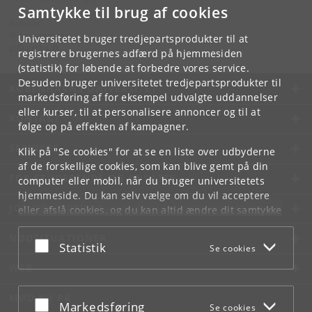
Samtykke til brug af cookies
Kontakt:
Videntjenesten
Universitetet bruger tredjepartsprodukter til at
vt
@
ign
.
ku
.
dk
registrere brugernes adfærd på hjemmesiden
(statistik) for løbende at forbedre vores service.
Desuden bruger universitetet tredjepartsprodukter til
KØBENHAVNS UNIVERSITET
markedsføring af for eksempel udvalgte uddannelser
eller kurser, til at personalisere annoncer og til at
KONTAKT
følge op på effekten af kampagner.
SERVICES
Klik på "Se cookies" for at se en liste over udbyderne
af de forskellige cookies, som kan blive gemt på din
FOR STUDERENDE OG ANSATTE
computer eller mobil, når du bruger universitetets
hjemmeside. Du kan selv vælge om du vil acceptere
JOB OG KARRIERE
eller afslå cookies, og du kan altid ændre dit samtykke
under
Cookie- og privatlivspolitik
som du finder i
NØDSITUATIONER
bunden af hver side.
Acceptér eller afslå
Statistik
Se cookies
Googles privatlivspolitik
WEB
MØD KU PÅ
Acceptér eller afslå
Markedsføring
Se cookies