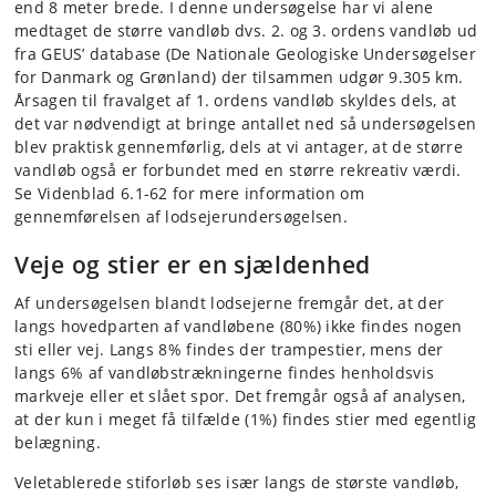
end 8 meter brede. I denne undersøgelse har vi alene
medtaget de større vandløb dvs. 2. og 3. ordens vandløb ud
fra GEUS’ database (De Nationale Geologiske Undersøgelser
for Danmark og Grønland) der tilsammen udgør 9.305 km.
Årsagen til fravalget af 1. ordens vandløb skyldes dels, at
det var nødvendigt at bringe antallet ned så undersøgelsen
blev praktisk gennemførlig, dels at vi antager, at de større
vandløb også er forbundet med en større rekreativ værdi.
Se Videnblad 6.1-62 for mere information om
gennemførelsen af lodsejerundersøgelsen.
Veje og stier er en sjældenhed
Af undersøgelsen blandt lodsejerne fremgår det, at der
langs hovedparten af vandløbene (80%) ikke findes nogen
sti eller vej. Langs 8% findes der trampestier, mens der
langs 6% af vandløbstrækningerne findes henholdsvis
markveje eller et slået spor. Det fremgår også af analysen,
at der kun i meget få tilfælde (1%) findes stier med egentlig
belægning.
Veletablerede stiforløb ses især langs de største vandløb,