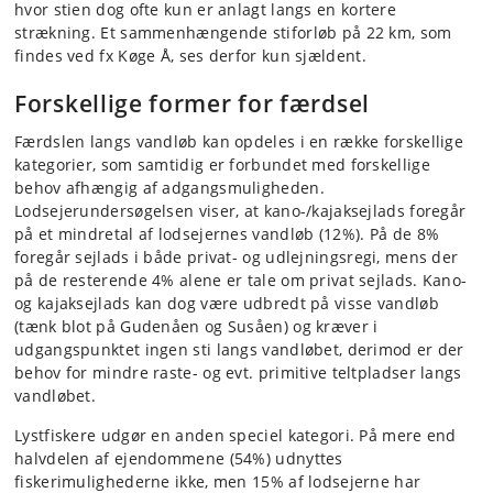
hvor stien dog ofte kun er anlagt langs en kortere
strækning. Et sammenhængende stiforløb på 22 km, som
findes ved fx Køge Å, ses derfor kun sjældent.
Forskellige former for færdsel
Færdslen langs vandløb kan opdeles i en række forskellige
kategorier, som samtidig er forbundet med forskellige
behov afhængig af adgangsmuligheden.
Lodsejerundersøgelsen viser, at kano-/kajaksejlads foregår
på et mindretal af lodsejernes vandløb (12%). På de 8%
foregår sejlads i både privat- og udlejningsregi, mens der
på de resterende 4% alene er tale om privat sejlads. Kano-
og kajaksejlads kan dog være udbredt på visse vandløb
(tænk blot på Gudenåen og Susåen) og kræver i
udgangspunktet ingen sti langs vandløbet, derimod er der
behov for mindre raste- og evt. primitive teltpladser langs
vandløbet.
Lystfiskere udgør en anden speciel kategori. På mere end
halvdelen af ejendommene (54%) udnyttes
fiskerimulighederne ikke, men 15% af lodsejerne har