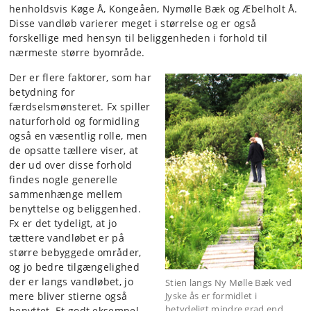
henholdsvis Køge Å, Kongeåen, Nymølle Bæk og Æbelholt Å.
Disse vandløb varierer meget i størrelse og er også
forskellige med hensyn til beliggenheden i forhold til
nærmeste større byområde.
Der er flere faktorer, som har
betydning for
færdselsmønsteret. Fx spiller
naturforhold og formidling
også en væsentlig rolle, men
de opsatte tællere viser, at
der ud over disse forhold
findes nogle generelle
sammenhænge mellem
benyttelse og beliggenhed.
Fx er det tydeligt, at jo
tættere vandløbet er på
større bebyggede områder,
og jo bedre tilgængelighed
der er langs vandløbet, jo
Stien langs Ny Mølle Bæk ved
mere bliver stierne også
Jyske ås er formidlet i
betydeligt mindre grad end
benyttet. Et godt eksempel