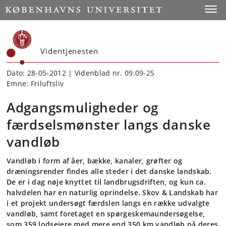
Start
Toggl
Videntjenesten
Dato: 28-05-2012 | Videnblad nr. 09.09-25
Emne: Friluftsliv
Adgangsmuligheder og
færdselsmønster langs danske
vandløb
Vandløb i form af åer, bække, kanaler, grøfter og
dræningsrender findes alle steder i det danske landskab.
De er i dag nøje knyttet til landbrugsdriften, og kun ca.
halvdelen har en naturlig oprindelse. Skov & Landskab har
i et projekt undersøgt færdslen langs en række udvalgte
vandløb, samt foretaget en spørgeskemaundersøgelse,
som 359 lodsejere med mere end 350 km vandløb på deres