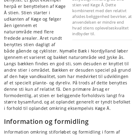
stien ved Køge Å. Dette
herpå er benyttelsen af Køge
kombineret med den relativt
Å stien. Stien starter i
afsides beliggenhed bevirker, at
udkanten af Køge og følger
anvendelsen er mindre end
åen igennem et
hvad stiens oplevelseskvalitet
naturområde med flere
indbyder til.
fredede arealer. Året rundt
benyttes stien dagligt af
både gående og cyklister. Nymølle Bæk i Nordjylland løber
igennem et varieret og bakket naturområde ved Jyske ås.
Langs bækken findes en god sti, som desuden er knyttet til
andre stier i området. Bækken er desuden speciel på grund
af den høje vandkvalitet, som har medvirket til udviklingen
af et specielt plante- og dyreliv. På trods af dette benyttes
denne sti kun af relativt få. Den primære årsag er
formodentlig, at stien er beliggende forholdsvis langt fra
større bysamfund, og at oplandet generelt er tyndt befolket
i forhold til oplandet omkring eksempelvis Køge Å.
Information og formidling
Information omkring stiforløbet og formidling i form af