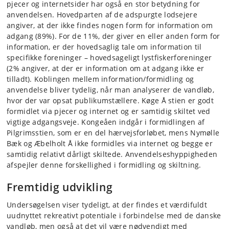
pjecer og internetsider har også en stor betydning for
anvendelsen. Hovedparten af de adspurgte lodsejere
angiver, at der ikke findes nogen form for information om
adgang (89%). For de 11%, der giver en eller anden form for
information, er der hovedsaglig tale om information til
specifikke foreninger – hovedsageligt lystfiskerforeninger
(2% angiver, at der er information om at adgang ikke er
tilladt). Koblingen mellem information/formidling og
anvendelse bliver tydelig, når man analyserer de vandløb,
hvor der var opsat publikumstællere. Køge Å stien er godt
formidlet via pjecer og internet og er samtidig skiltet ved
vigtige adgangsveje. Kongeåen indgår i formidlingen af
Pilgrimsstien, som er en del hærvejsforløbet, mens Nymølle
Bæk og Æbelholt Å ikke formidles via internet og begge er
samtidig relativt dårligt skiltede. Anvendelseshyppigheden
afspejler denne forskellighed i formidling og skiltning.
Fremtidig udvikling
Undersøgelsen viser tydeligt, at der findes et værdifuldt
uudnyttet rekreativt potentiale i forbindelse med de danske
vandløb, men også at det vil være nødvendigt med