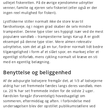
udlejet fiskeretten. På de øvrige ejendomme udnytter
venner, familie og ejeren selv fiskeriet (eller også er der
ingen reel mulighed for fiskeri).
Lystfiskerne stiller normalt ikke de store krav til
færdselsveje, og i nogen grad skaber de selv mindre
trampestier. Denne type stier ses hyppigt især ved de mest
populære vandløb – trampestierne langs Karup Å er godt
eksempel på denne type stier. Mere almen rekreativ
udnyttelse, som det at gå en tur, fordrer normalt lidt bedre
tilgængelighed i form af et slået spor, en markvej eller et
egentligt stiforløb, mens cykling normalt vil kræve en sti
med en egentlig belægning.
Benyttelse og beliggenhed
Af de adspurgte lodsejere fremgår det, at 1/3 af lodsejerne
aldrig har set fremmede færdes langs deres vandløb, men
ca. 20 % har set fremmede inden for de sidste 2 uger.
Færdslen foregår (forventeligt) hovedsageligt om
sommeren, eftermiddag og aften. I forbindelse med
undersøgelsen blev der opstillet publikumstællere ved