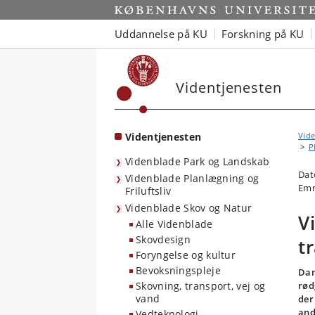
Start
Uddannelse på KU
Forskning på KU
Videntjenesten
Videntjenesten
Vide
P
Videnblade Park og Landskab
Dat
Videnblade Planlægning og
Emn
Friluftsliv
Videnblade Skov og Natur
V
Alle Videnblade
Skovdesign
t
Foryngelse og kultur
Bevoksningspleje
Dan
Skovning, transport, vej og
rød
vand
der
and
Vedteknologi