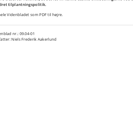
ret tilplantningspolitik.
hele Videnbladet som PDF til højre.
enblad nr.: 09.04-01
fatter: Niels Frederik Aakerlund