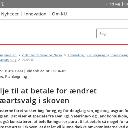
Find vej
F
Nyheder
Innovation
Om KU
ntjenesten
Videnblade Skov og Natur
Træmåling, planlægning og forvaltning
lanlægning
09.04-01
o: 01-01-1999 | Videnblad nr. 09.04-01
e: Planlægning
ilje til at betale for ændret
ræartsvalg i skoven
skerne foretrækker bøg for eg, eg for douglasgran, og douglasgran f
gran. Det viser et speciale fra Den Kgl. Veterinær- og Landbohøjskole,
 også konstaterer, at befolkningen er parat til at betale så meget for a
re træarter i skoven, at det let vil kunne dække omkostningerne ved 