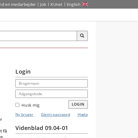
ind en medarbejder
Job
KUnet
English
Login
Email address
Adgangskode
LOGIN
Husk mig
Ny bruger
Glemt password
Hjælp
or
Videnblad 09.04-01
t få
en