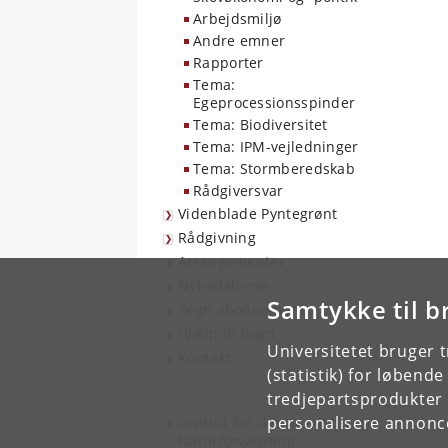
Arbejdsmiljø
Andre emner
Rapporter
Tema:
Egeprocessionsspinder
Tema: Biodiversitet
Tema: IPM-vejledninger
Tema: Stormberedskab
Rådgiversvar
Videnblade Pyntegrønt
Rådgivning
Arrangementer
Nyhedsbreve
Samtykke til b
Tegn abonnement
Hjælp til login
Universitetet bruger 
Kontakt
(statistik) for løbend
tredjepartsprodukter t
personalisere annonce
Institut for Geovidenskab og
Naturforvaltning