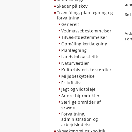
ænd
Skader på skov
Træmåling, planlægning og
Se 
forvaltning
Generelt
Vedmassebestemmelser
Vid
Tilvækstbestemmelser
For
Opmåling kortlægning
Planlægning
Landskabsæstetik
Naturværdier
Kulturhistoriske værdier
Miljøbeskyttelse
Friluftsliv
Jagt og vildtpleje
Andre biprodukter
Særlige områder af
skoven
Forvaltning,
administration og
arbejdsledelse
Skovøkonomi og -politik