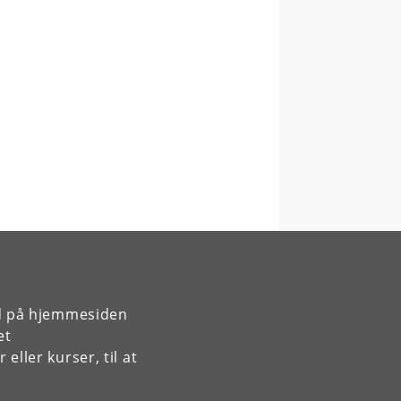
rd på hjemmesiden
et
ller kurser, til at