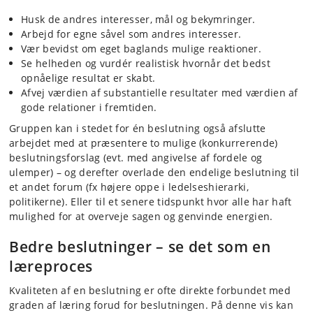
Husk de andres interesser, mål og bekymringer.
Arbejd for egne såvel som andres interesser.
Vær bevidst om eget baglands mulige reaktioner.
Se helheden og vurdér realistisk hvornår det bedst
opnåelige resultat er skabt.
Afvej værdien af substantielle resultater med værdien af
gode relationer i fremtiden.
Gruppen kan i stedet for én beslutning også afslutte
arbejdet med at præsentere to mulige (konkurrerende)
beslutningsforslag (evt. med angivelse af fordele og
ulemper) – og derefter overlade den endelige beslutning til
et andet forum (fx højere oppe i ledelseshierarki,
politikerne). Eller til et senere tidspunkt hvor alle har haft
mulighed for at overveje sagen og genvinde energien.
Bedre beslutninger – se det som en
læreproces
Kvaliteten af en beslutning er ofte direkte forbundet med
graden af læring forud for beslutningen. På denne vis kan