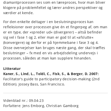
diamantprocessen ses som en læreproces, hvor man bliver
klogere på problemfeltet og lærer andres perspektiver og
værdier at kende.
For den enkelte deltager i en beslutningsproces kan
refleksioner over processen give én et fingerpeg af, om man
er en type, der »spreder ud« (divergerer) – altså befinder
sig vel i fase 1 og 2, eller man er god til at »afslutte«
(konvergere) og derfor er på hjemmebane i fase 3 og 4.
Disse overvejelser kan bruges næste gang, der skal træffes
beslutninger – fx med en vis arbejdsdeling undervejs i
processen, således at man kan supplere hinanden.
Litteratur
Kaner, S., Lind, L., Toldi, C., Fisk, S., & Berger, D. 2007:
Facilitator’s guide to participatory decision-making (2nd
Edition). Jossey Bass, San Francisco.
Videnblad nr.: 09.04-23
Forfattere: Jens Emborg, Christian Gamborg