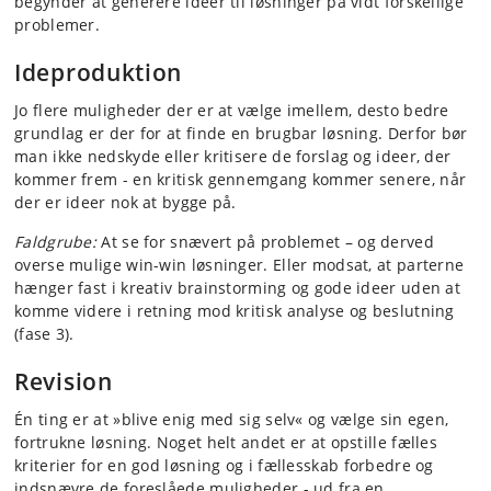
begynder at generere ideer til løsninger på vidt forskellige
problemer.
Ideproduktion
Jo flere muligheder der er at vælge imellem, desto bedre
grundlag er der for at finde en brugbar løsning. Derfor bør
man ikke nedskyde eller kritisere de forslag og ideer, der
kommer frem - en kritisk gennemgang kommer senere, når
der er ideer nok at bygge på.
Faldgrube:
At se for snævert på problemet – og derved
overse mulige win-win løsninger. Eller modsat, at parterne
hænger fast i kreativ brainstorming og gode ideer uden at
komme videre i retning mod kritisk analyse og beslutning
(fase 3).
Revision
Én ting er at »blive enig med sig selv« og vælge sin egen,
fortrukne løsning. Noget helt andet er at opstille fælles
kriterier for en god løsning og i fællesskab forbedre og
indsnævre de foreslåede muligheder - ud fra en