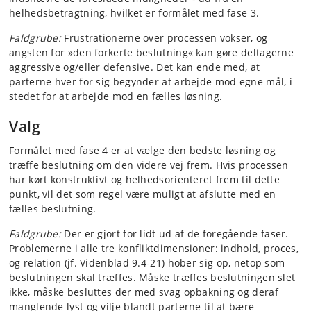
helhedsbetragtning, hvilket er formålet med fase 3.
Faldgrube:
Frustrationerne over processen vokser, og
angsten for »den forkerte beslutning« kan gøre deltagerne
aggressive og/eller defensive. Det kan ende med, at
parterne hver for sig begynder at arbejde mod egne mål, i
stedet for at arbejde mod en fælles løsning.
Valg
Formålet med fase 4 er at vælge den bedste løsning og
træffe beslutning om den videre vej frem. Hvis processen
har kørt konstruktivt og helhedsorienteret frem til dette
punkt, vil det som regel være muligt at afslutte med en
fælles beslutning.
Faldgrube:
Der er gjort for lidt ud af de foregående faser.
Problemerne i alle tre konfliktdimensioner: indhold, proces,
og relation (jf. Videnblad 9.4-21) hober sig op, netop som
beslutningen skal træffes. Måske træffes beslutningen slet
ikke, måske besluttes der med svag opbakning og deraf
manglende lyst og vilje blandt parterne til at bære