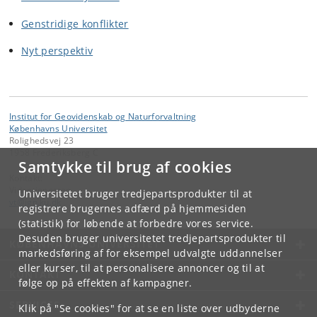
Genstridige konflikter
Nyt perspektiv
Institut for Geovidenskab og Naturforvaltning
Københavns Universitet
Rolighedsvej 23
1958 Frederiksberg C
Samtykke til brug af cookies
Kontakt:
Videntjenesten
Universitetet bruger tredjepartsprodukter til at
vt
@
ign
.
ku
.
dk
registrere brugernes adfærd på hjemmesiden
(statistik) for løbende at forbedre vores service.
Desuden bruger universitetet tredjepartsprodukter til
KØBENHAVNS UNIVERSITET
markedsføring af for eksempel udvalgte uddannelser
eller kurser, til at personalisere annoncer og til at
KONTAKT
følge op på effekten af kampagner.
SERVICES
Klik på "Se cookies" for at se en liste over udbyderne