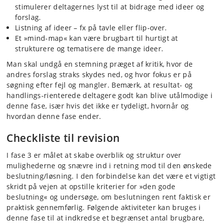
stimulerer deltagernes lyst til at bidrage med ideer og
forslag.
Listning af ideer – fx på tavle eller flip-over.
Et »mind-map« kan være brugbart til hurtigt at
strukturere og tematisere de mange ideer.
Man skal undgå en stemning præget af kritik, hvor de
andres forslag straks skydes ned, og hvor fokus er på
søgning efter fejl og mangler. Bemærk, at resultat- og
handlings-rienterede deltagere godt kan blive utålmodige i
denne fase, især hvis det ikke er tydeligt, hvornår og
hvordan denne fase ender.
Checkliste til revision
I fase 3 er målet at skabe overblik og struktur over
mulighederne og snævre ind i retning mod til den ønskede
beslutning/løsning. I den forbindelse kan det være et vigtigt
skridt på vejen at opstille kriterier for »den gode
beslutning« og undersøge, om beslutningen rent faktisk er
praktisk gennemførlig. Følgende aktiviteter kan bruges i
denne fase til at indkredse et begrænset antal brugbare,