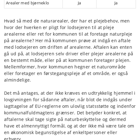
Arealer med bjørneklo
Ja
Ja
Hvad så med de naturarealer, der har et plejebehov, men
hvor der hverken er pligt for lodsejeren til at pleje
arealerne eller ret for kommunen til at foretage naturpleje
på arealerne? Her må kommunen prøve at indgå en aftale
med lodsejeren om driften af arealerne. Aftalen kan enten
gå ud på, at lodsejeren selv driver eller plejer arealerne på
en bestemt måde, eller på at kommunen foretager plejen.
Mellemformer, hvor kommunen hegner et naturområde
eller foretager en førstegangspleje af et område, er også
almindelige.
Det må antages, at der ikke kræves en udtrykkelig hjemmel i
lovgivningen for sådanne aftaler, når blot de indgås under
iagttagelse af EU-reglerne om ulovlig statsstøtte og indenfor
kommunalfuldmagtens grænser. Det betyder konkret, at
aftalerne skal tage sigte på naturbeskyttelse og dermed
have et almennyttigt formål, og at der ikke må være tale om
en økonomisk begunstigelse af enkeltpersoner eller
erhverv.