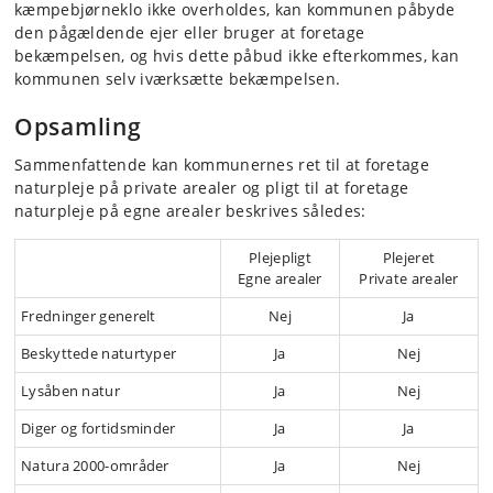
kæmpebjørneklo ikke overholdes, kan kommunen påbyde
den pågældende ejer eller bruger at foretage
bekæmpelsen, og hvis dette påbud ikke efterkommes, kan
kommunen selv iværksætte bekæmpelsen.
Opsamling
Sammenfattende kan kommunernes ret til at foretage
naturpleje på private arealer og pligt til at foretage
naturpleje på egne arealer beskrives således:
Plejepligt
Plejeret
Egne arealer
Private arealer
Fredninger generelt
Nej
Ja
Beskyttede naturtyper
Ja
Nej
Lysåben natur
Ja
Nej
Diger og fortidsminder
Ja
Ja
Natura 2000-områder
Ja
Nej