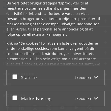
Videntjenesten
Universitetet bruger tredjepartsprodukter til at
vt
@
ign
.
ku
.
dk
registrere brugernes adfærd på hjemmesiden
(statistik) for løbende at forbedre vores service.
Desuden bruger universitetet tredjepartsprodukter til
KØBENHAVNS UNIVERSITET
markedsføring af for eksempel udvalgte uddannelser
eller kurser, til at personalisere annoncer og til at
KONTAKT
følge op på effekten af kampagner.
SERVICES
Klik på "Se cookies" for at se en liste over udbyderne
af de forskellige cookies, som kan blive gemt på din
FOR STUDERENDE OG ANSATTE
computer eller mobil, når du bruger universitetets
hjemmeside. Du kan selv vælge om du vil acceptere
JOB OG KARRIERE
eller afslå cookies, og du kan altid ændre dit samtykke
under
Cookie- og privatlivspolitik
som du finder i
NØDSITUATIONER
bunden af hver side.
Acceptér eller afslå
Statistik
Se cookies
Googles privatlivspolitik
WEB
MØD KU PÅ
Acceptér eller afslå
Markedsføring
Se cookies