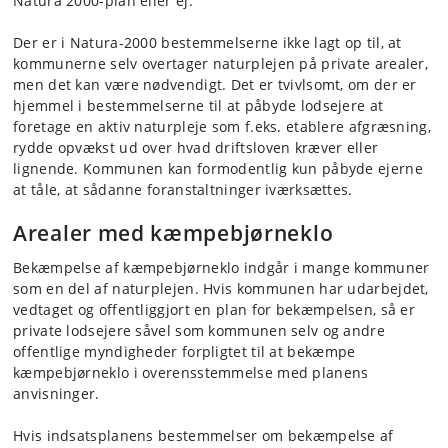
Natura 2000-plan eller ej.
Der er i Natura-2000 bestemmelserne ikke lagt op til, at
kommunerne selv overtager naturplejen på private arealer,
men det kan være nødvendigt. Det er tvivlsomt, om der er
hjemmel i bestemmelserne til at påbyde lodsejere at
foretage en aktiv naturpleje som f.eks. etablere afgræsning,
rydde opvækst ud over hvad driftsloven kræver eller
lignende. Kommunen kan formodentlig kun påbyde ejerne
at tåle, at sådanne foranstaltninger iværksættes.
Arealer med kæmpebjørneklo
Bekæmpelse af kæmpebjørneklo indgår i mange kommuner
som en del af naturplejen. Hvis kommunen har udarbejdet,
vedtaget og offentliggjort en plan for bekæmpelsen, så er
private lodsejere såvel som kommunen selv og andre
offentlige myndigheder forpligtet til at bekæmpe
kæmpebjørneklo i overensstemmelse med planens
anvisninger.
Hvis indsatsplanens bestemmelser om bekæmpelse af