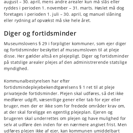
august – 30. april, mens andre arealer kun må slås eller
ryddes i perioden 1. november – 31. marts. Høslet må dog
foretages i perioden 1. juli – 30. april, og manuel slåning
eller rydning af opvækst må ske hele året.
Diger og fortidsminder
Museumslovens § 29 i forpligter kommuner, som ejer diger
og fortidsminder beskyttet af museumsloven til at pleje
disse. Her gælder altså en plejepligt. Diger og fortidsminder
på statslige arealer plejes af den administrerende statslige
myndighed.
Kommunalbestyrelsen har efter
fortidsmindeplejebekendtgørelsens § 1 ret til at pleje
privatejede fortidsminder. Plejen skal udføres, så det ikke
medfører udgift, væsentlige gener eller tab for ejer eller
bruger, men der er ikke som for fredede områder krav om,
at der skal foreligge en egentlig plejeplan. Ejeren og
brugeren skal underrettes om plejen og have mulighed for
selv at udføre den inden for en nærmere angivet frist. Men
udføres plejen ikke af ejer, kan kommunen umiddelbart