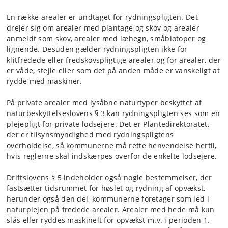
En række arealer er undtaget for rydningspligten. Det
drejer sig om arealer med plantage og skov og arealer
anmeldt som skov, arealer med læhegn, småbiotoper og
lignende. Desuden gælder rydningspligten ikke for
klitfredede eller fredskovspligtige arealer og for arealer, der
er våde, stejle eller som det på anden måde er vanskeligt at
rydde med maskiner.
På private arealer med lysåbne naturtyper beskyttet af
naturbeskyttelseslovens § 3 kan rydningspligten ses som en
plejepligt for private lodsejere. Det er Plantedirektoratet,
der er tilsynsmyndighed med rydningspligtens
overholdelse, så kommunerne må rette henvendelse hertil,
hvis reglerne skal indskærpes overfor de enkelte lodsejere.
Driftslovens § 5 indeholder også nogle bestemmelser, der
fastsætter tidsrummet for høslet og rydning af opvækst,
herunder også den del, kommunerne foretager som led i
naturplejen på fredede arealer. Arealer med hede må kun
slås eller ryddes maskinelt for opvækst m.v. i perioden 1.