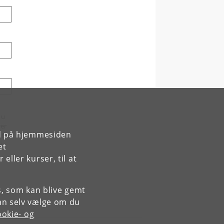
du
rer
rd på hjemmesiden
 for
et
et
ller kurser, til at
es, som kan blive gemt
an selv vælge om du
okie- og