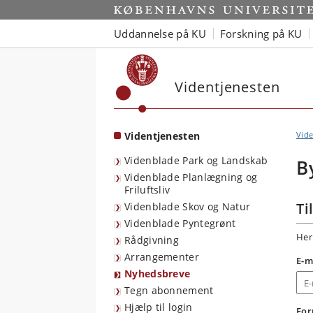
Start
Uddannelse på KU
Forskning på KU
Videntjenesten
Videntjenesten
Vide
Videnblade Park og Landskab
B
Videnblade Planlægning og
Friluftsliv
Ti
Videnblade Skov og Natur
Videnblade Pyntegrønt
Her
Rådgivning
Arrangementer
E-m
Nyhedsbreve
Tegn abonnement
Hjælp til login
Fo