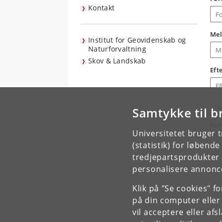
Kontakt
Mel
Institut for Geovidenskab og
Naturforvaltning
Skov & Landskab
Eft
J
Samtykke til b
opl
kan 
Universitetet bruger 
din
løb
(statistik) for løbend
all
tredjepartsprodukter t
personalisere annonce
Klik på "Se cookies" f
på din computer eller
vil acceptere eller af