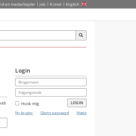
ind en medarbejder
Job
KUnet
English
Login
Email address
Adgangskode
skab
LOGIN
Husk mig
Ny bruger
Glemt password
Hjælp