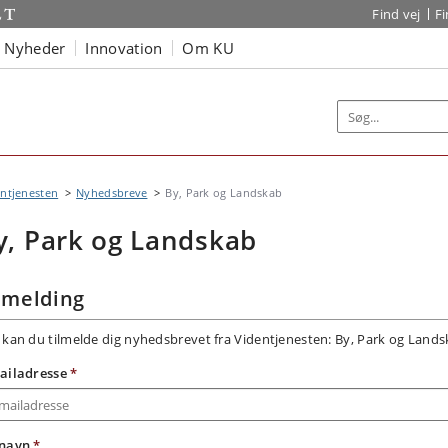
Find vej
F
Nyheder
Innovation
Om KU
ntjenesten
Nyhedsbreve
By, Park og Landskab
y, Park og Landskab
lmelding
 kan du tilmelde dig nyhedsbrevet fra Videntjenesten: By, Park og Land
ailadresse
*
rnavn
*