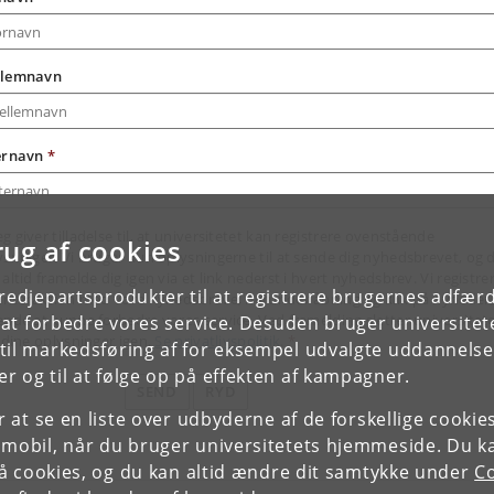
lemnavn
ernavn
*
eg giver tilladelse til, at universitetet kan registrere ovenstående
rug af cookies
ysninger. Vi bruger kun oplysningerne til at sende dig nyhedsbrevet, og 
altid framelde dig igen via et link nederst i hvert nyhedsbrev. Vi registre
tredjepartsprodukter til at registrere brugernes adfæ
 interaktion med vore nyhedsbreve, herunder åbning og klik på nyheder,
ende at kunne forbedre vores service. Ved framelding sletter universitet
e at forbedre vores service. Desuden bruger universitet
e dine oplysninger igen.
Se privatlivspolitik
.
*
il markedsføring af for eksempel udvalgte uddannelser e
r og til at følge op på effekten af kampagner.
SEND
RYD
or at se en liste over udbyderne af de forskellige cooki
 mobil, når du bruger universitetets hjemmeside. Du k
slå cookies, og du kan altid ændre dit samtykke under
Co