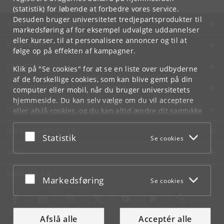
(statistik) for løbende at forbedre vores service.
Desuden bruger universitetet tredjepartsprodukter til
KØBENHAVNS UNIVERSITET
markedsføring af for eksempel udvalgte uddannelser
eller kurser, til at personalisere annoncer og til at
KONTAKT
følge op på effekten af kampagner.
SERVICES
Klik på "Se cookies" for at se en liste over udbyderne
af de forskellige cookies, som kan blive gemt på din
FOR STUDERENDE OG ANSATTE
computer eller mobil, når du bruger universitetets
hjemmeside. Du kan selv vælge om du vil acceptere
JOB OG KARRIERE
eller afslå cookies, og du kan altid ændre dit samtykke
under
Cookie- og privatlivspolitik
som du finder i
NØDSITUATIONER
bunden af hver side.
Acceptér eller afslå
Statistik
Se cookies
Googles privatlivspolitik
WEB
MØD KU PÅ
Acceptér eller afslå
Markedsføring
Se cookies
Afslå alle
Acceptér alle