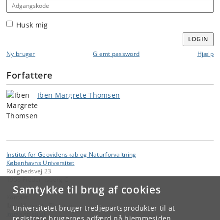
Adgangskode
Husk mig
LOGIN
Ny bruger
Glemt password
Hjælp
Forfattere
Iben Margrete Thomsen
Institut for Geovidenskab og Naturforvaltning
Københavns Universitet
Rolighedsvej 23
1958 Frederiksberg C
Samtykke til brug af cookies
Kontakt:
Iben Margrete Thomsen
Universitetet bruger tredjepartsprodukter til at
imt
@
ign
.
ku
.
dk
registrere brugernes adfærd på hjemmesiden