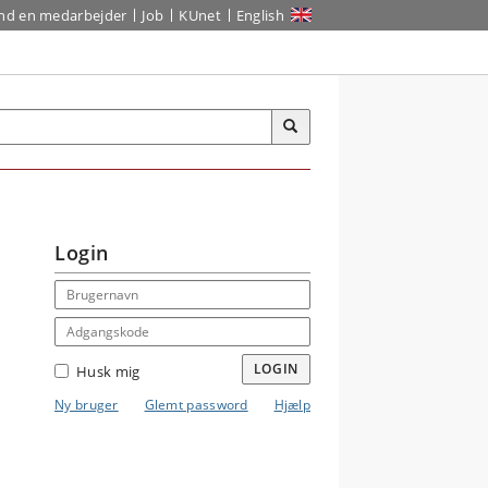
ind en medarbejder
Job
KUnet
English
Login
Email address
Adgangskode
LOGIN
Husk mig
Ny bruger
Glemt password
Hjælp