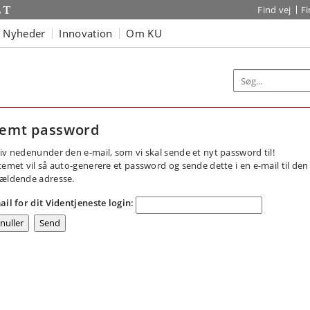
Find vej
F
Nyheder
Innovation
Om KU
emt password
iv nedenunder den e-mail, som vi skal sende et nyt password til!
temet vil så auto-generere et password og sende dette i en e-mail til den
ældende adresse.
ail for dit Videntjeneste login: