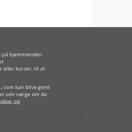
rd på hjemmesiden
et
ller kurser, til at
es, som kan blive gemt
an selv vælge om du
okie- og
Kontakt:
Videntjenesten
vt
@
ign
.
ku
.
dk