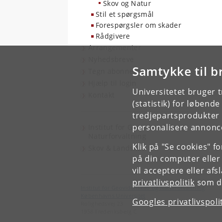
Skov og Natur
Stil et spørgsmål
Forespørgsler om skader
Rådgivere
Arrangementer
Nyhedsbreve
Samtykke til b
Tegn abonnement
Hjælp til login
Universitetet bruger 
Kontakt
(statistik) for løbend
tredjepartsprodukter t
personalisere annonce
Institut for Geovidenskab og
Naturforvaltning
Klik på "Se cookies" f
Skov & Landskab
på din computer eller
vil acceptere eller af
privatlivspolitik
som du
Institut for Geovidenskab og Naturforvaltning
Københavns Universitet
Googles privatlivspoli
Rolighedsvej 23
1958 Frederiksberg C