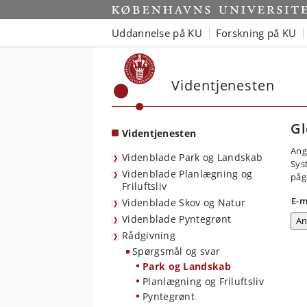
Start
Uddannelse på KU
Forskning på KU
Videntjenesten
Gl
Videntjenesten
Ang
Videnblade Park og Landskab
Sys
Videnblade Planlægning og
påg
Friluftsliv
E-m
Videnblade Skov og Natur
Videnblade Pyntegrønt
Rådgivning
Spørgsmål og svar
Park og Landskab
Planlægning og Friluftsliv
Pyntegrønt