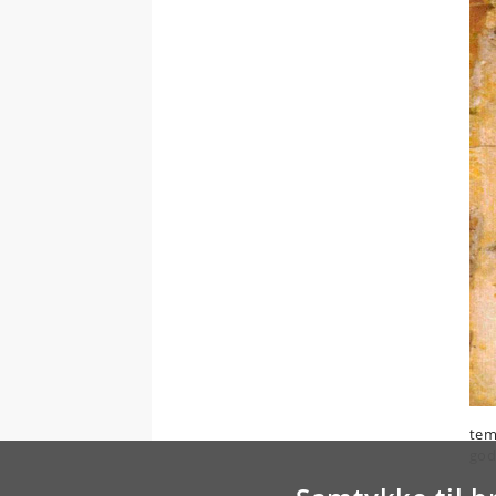
tem
god