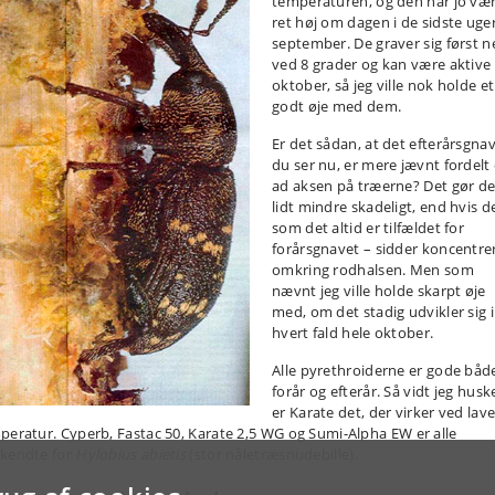
temperaturen, og den har jo væ
ret høj om dagen i de sidste uger
september. De graver sig først n
ved 8 grader og kan være aktive 
oktober, så jeg ville nok holde et
godt øje med dem.
Er det sådan, at det efterårsgnav
du ser nu, er mere jævnt fordelt
ad aksen på træerne? Det gør de
lidt mindre skadeligt, end hvis d
som det altid er tilfældet for
forårsgnavet – sidder koncentre
omkring rodhalsen. Men som
nævnt jeg ville holde skarpt øje
med, om det stadig udvikler sig i
hvert fald hele oktober.
Alle pyrethroiderne er gode båd
forår og efterår. Så vidt jeg husk
er Karate det, der virker ved lave
peratur. Cyperb, Fastac 50, Karate 2,5 WG og Sumi-Alpha EW er alle
kendte for
Hylobius abietis
(stor nåletræsnudebille).