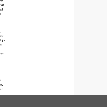
ret
 af
ed
i
,
 op
t jo
et –
ret
e
er,
st