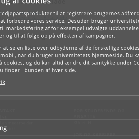
rug af cookies
laterede videnblade
tor nåletræsnudebille
tredjepartsprodukter til at registrere brugernes adfæ
tor nåletræsnudebille: Bekæmpelse
e at forbedre vores service. Desuden bruger universitet
ekæmpelse af skadedyr og svampe i skove og på tømmer
il markedsføring af for eksempel udvalgte uddannelser e
re rådgivning
r og til at følge op på effekten af kampagner.
e liste over alle spørgsmål
or at se en liste over udbyderne af de forskellige cooki
 mobil, når du bruger universitetets hjemmeside. Du k
slå cookies, og du kan altid ændre dit samtykke under
Co
 finder i bunden af hver side.
tik
NTAKT
FOR STUDERENDE OG
ANSATTE
d vej
KUnet
d en medarbejder
ing
takt KU
JOB OG KARRIERE