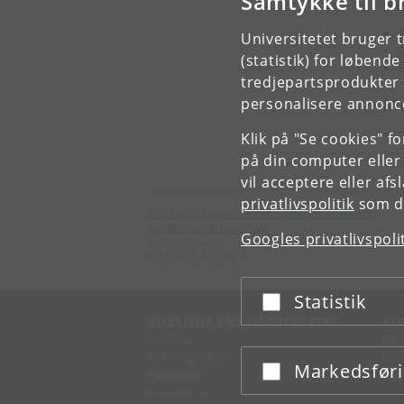
Samtykke til b
Re
S
Universitetet bruger 
S
(statistik) for løbend
B
tredjepartsprodukter t
Me
personalisere annonce
S
Klik på "Se cookies" f
på din computer eller
vil acceptere eller af
privatlivspolitik
som du
Institut for Geovidenskab og Naturforvaltning
Københavns Universitet
Googles privatlivspoli
Rolighedsvej 23
1958 Frederiksberg C
Statistik
Acceptér eller afslå
KØBENHAVNS UNIVERSITET
KO
Ledelse
Fin
Administration
Fin
Markedsfør
Acceptér eller afslå
Fakulteter
Kon
Institutter