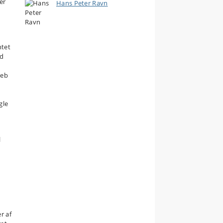
er
Hans Peter Ravn
ntet
od
reb
gle
l
r af