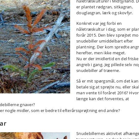
nåletræskulturer i Midtjylland. D
er plantet rødgran, sitkagran,
douglasgran, lærk og skovfyr.
Konkret var jeg forbi en
nåletræskultur i dag, som er pla
forår 2015. Den blev sprøjtet m
snudebiller umiddelbart efter
plantning. Der kom spredte ang
herefter, men ikke meget.
Nu er der imidlertid en del friske
angreb i gang. Jeg pillede selv no
snudebiller af træerne.
Så er mit spørgsmål, om det kan
betale sig at sprøjte nu, eller ska
man vente til foråret 2016? Hvor
længe kan det forventes, at
debillerne gnaver?
der nogle midler, som er bedre til efterårssprøjtning end andre?
ar
Snudebillernes aktivitet afhænge