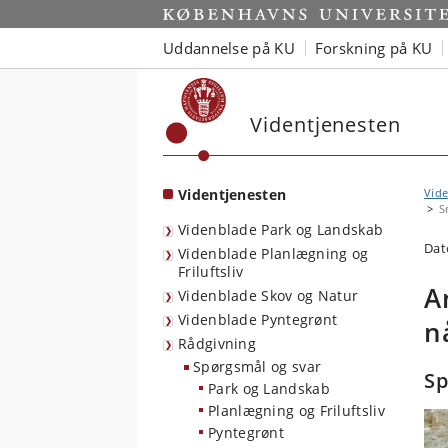
Start
Uddannelse på KU
Forskning på KU
Videntjenesten
Videntjenesten
Vide
S
Videnblade Park og Landskab
Dat
Videnblade Planlægning og
Friluftsliv
A
Videnblade Skov og Natur
Videnblade Pyntegrønt
n
Rådgivning
Spørgsmål og svar
S
Park og Landskab
Planlægning og Friluftsliv
Pyntegrønt