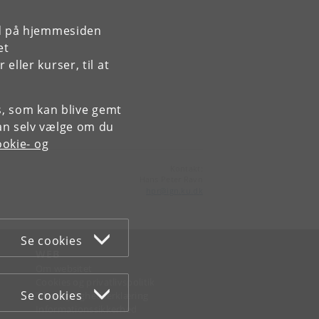
rd på hjemmesiden
et
ller kurser, til at
es, som kan blive gemt
an selv vælge om du
okie- og
Kontakt:
Hans Peter Ravn
hpr
@
ign
.
ku
.
dk
Se cookies
WEB
Om websitet
Cookies og privatlivspolitik
Se cookies
Tilgængelighedserklæring
Informationssikkerhed