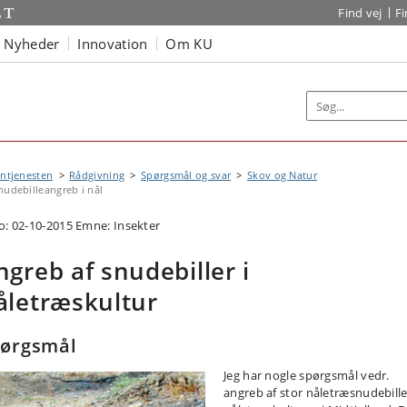
Find vej
F
Nyheder
Innovation
Om KU
ntjenesten
Rådgivning
Spørgsmål og svar
Skov og Natur
nudebilleangreb i nål
o: 02-10-2015
Emne: Insekter
ngreb af snudebiller i
åletræskultur
pørgsmål
Jeg har nogle spørgsmål vedr.
angreb af stor nåletræsnudebille