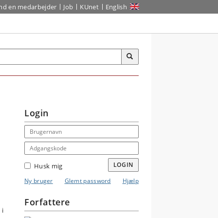
ind en medarbejder
Job
KUnet
English
Login
Email address
Adgangskode
LOGIN
Husk mig
Ny bruger
Glemt password
Hjælp
Forfattere
 i