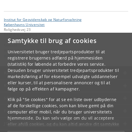
Institut for Geovidenskab og Naturforvaltning
Københavns Universitet
Rolighedsvej 23
1958 Frederiksberg C
Samtykke til brug af cookies
Kontakt:
Videntjenesten
Universitetet bruger tredjepartsprodukter til at
vt
@
ign
.
ku
.
dk
registrere brugernes adfærd på hjemmesiden
(statistik) for løbende at forbedre vores service.
Desuden bruger universitetet tredjepartsprodukter til
KØBENHAVNS UNIVERSITET
markedsføring af for eksempel udvalgte uddannelser
eller kurser, til at personalisere annoncer og til at
KONTAKT
følge op på effekten af kampagner.
SERVICES
Klik på "Se cookies" for at se en liste over udbyderne
af de forskellige cookies, som kan blive gemt på din
FOR STUDERENDE OG ANSATTE
computer eller mobil, når du bruger universitetets
hjemmeside. Du kan selv vælge om du vil acceptere
JOB OG KARRIERE
eller afslå cookies, og du kan altid ændre dit samtykke
under
Cookie- og privatlivspolitik
som du finder i