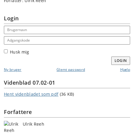
Forfatter: Ulrik Reeh
Login
Email address
Adgangskode
Husk mig
LOGIN
Ny bruger
Glemt password
Hjælp
Videnblad 07.02-01
Hent videnbladet som pdf
(36 KB)
Forfattere
Ulrik Reeh