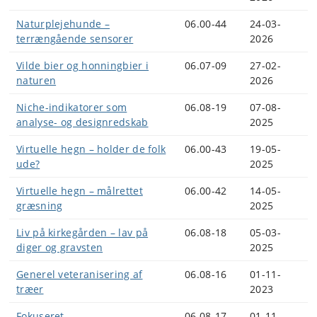
Naturplejehunde –
06.00-44
24-03-
terrængående sensorer
2026
Vilde bier og honningbier i
06.07-09
27-02-
naturen
2026
Niche-indikatorer som
06.08-19
07-08-
analyse- og designredskab
2025
Virtuelle hegn – holder de folk
06.00-43
19-05-
ude?
2025
Virtuelle hegn – målrettet
06.00-42
14-05-
græsning
2025
Liv på kirkegården – lav på
06.08-18
05-03-
diger og gravsten
2025
Generel veteranisering af
06.08-16
01-11-
træer
2023
Fokuseret
06.08-17
01-11-