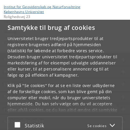
Institut for Geovidenskab og Naturforvaltning
Københavns Universitet
Rolighedsvej 23
1958 Frederiksberg C
Samtykke til brug af cookies
Kontakt:
Videntjenesten
Universitetet bruger tredjepartsprodukter til at
vt
@
ign
.
ku
.
dk
registrere brugernes adfærd på hjemmesiden
(statistik) for løbende at forbedre vores service.
Desuden bruger universitetet tredjepartsprodukter til
KØBENHAVNS UNIVERSITET
markedsføring af for eksempel udvalgte uddannelser
eller kurser, til at personalisere annoncer og til at
KONTAKT
følge op på effekten af kampagner.
SERVICES
Klik på "Se cookies" for at se en liste over udbyderne
af de forskellige cookies, som kan blive gemt på din
FOR STUDERENDE OG ANSATTE
computer eller mobil, når du bruger universitetets
hjemmeside. Du kan selv vælge om du vil acceptere
JOB OG KARRIERE
eller afslå cookies, og du kan altid ændre dit samtykke
under
Cookie- og privatlivspolitik
som du finder i
NØDSITUATIONER
bunden af hver side.
Acceptér eller afslå
Statistik
Se cookies