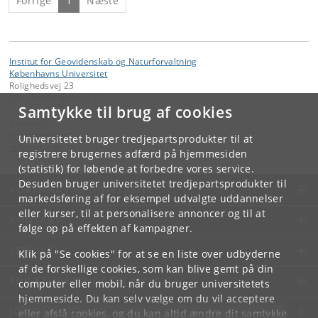
Forrige
1
Næste
Institut for Geovidenskab og Naturforvaltning
Københavns Universitet
Rolighedsvej 23
1958 Frederiksberg C
Samtykke til brug af cookies
Kontakt:
Videntjenesten
Universitetet bruger tredjepartsprodukter til at
vt
@
ign
.
ku
.
dk
registrere brugernes adfærd på hjemmesiden
(statistik) for løbende at forbedre vores service.
Desuden bruger universitetet tredjepartsprodukter til
KØBENHAVNS UNIVERSITET
markedsføring af for eksempel udvalgte uddannelser
eller kurser, til at personalisere annoncer og til at
KONTAKT
følge op på effekten af kampagner.
SERVICES
Klik på "Se cookies" for at se en liste over udbyderne
af de forskellige cookies, som kan blive gemt på din
FOR STUDERENDE OG ANSATTE
computer eller mobil, når du bruger universitetets
hjemmeside. Du kan selv vælge om du vil acceptere
JOB OG KARRIERE
eller afslå cookies, og du kan altid ændre dit samtykke