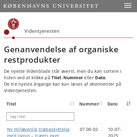
Start
Toggl
Videntjenesten
Genanvendelse af organiske
restprodukter
De nyeste Videnblade står øverst, men du kan sortere i
listen ved at klikke på
Titel
,
Nummer
eller
Dato
.
De tre nyeste årgange kan kun læses af abonnenter på
Videntjenesten.
Titel
Nummer
Dato
Ny miljøvenlig træbeskyttelse
07.00-02
10-07-
med lignin – træets eget
2025