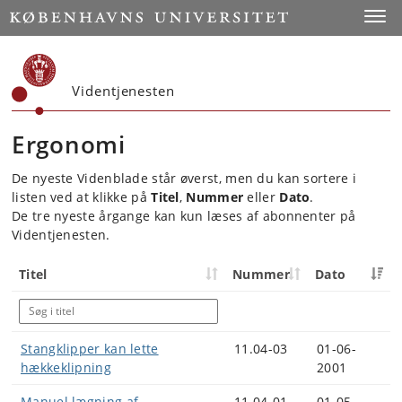
Start
Toggl
Videntjenesten
Ergonomi
De nyeste Videnblade står øverst, men du kan sortere i
listen ved at klikke på
Titel
,
Nummer
eller
Dato
.
De tre nyeste årgange kan kun læses af abonnenter på
Videntjenesten.
Titel
Nummer
Dato
Stangklipper kan lette
11.04-03
01-06-
hækkeklipning
2001
Manuel lægning af
11.04-01
01-05-