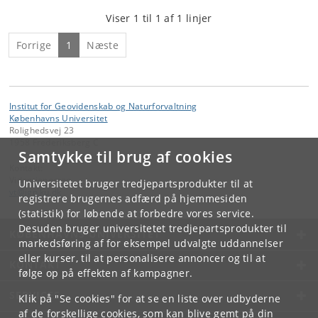
Viser 1 til 1 af 1 linjer
Forrige
1
Næste
Institut for Geovidenskab og Naturforvaltning
Københavns Universitet
Rolighedsvej 23
1958 Frederiksberg C
Samtykke til brug af cookies
Kontakt:
Videntjenesten
Universitetet bruger tredjepartsprodukter til at
vt
@
ign
.
ku
.
dk
registrere brugernes adfærd på hjemmesiden
(statistik) for løbende at forbedre vores service.
Desuden bruger universitetet tredjepartsprodukter til
KØBENHAVNS UNIVERSITET
markedsføring af for eksempel udvalgte uddannelser
eller kurser, til at personalisere annoncer og til at
KONTAKT
følge op på effekten af kampagner.
SERVICES
Klik på "Se cookies" for at se en liste over udbyderne
af de forskellige cookies, som kan blive gemt på din