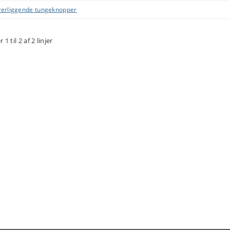
erliggende tungeknopper
r 1 til 2 af 2 linjer