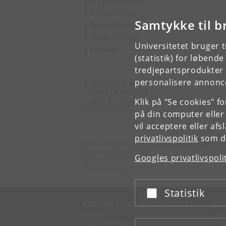
Arrangementer
Nyhedsbreve
Samtykke til b
Tegn abonnement
Hjælp til login
Universitetet bruger 
Kontakt
(statistik) for løbend
tredjepartsprodukter t
personalisere annonce
Institut for Geovidenskab og
Naturforvaltning
Klik på "Se cookies" f
Skov & Landskab
på din computer eller
vil acceptere eller af
privatlivspolitik
som du
Institut for Geovidenskab og Naturforvaltning
Københavns Universitet
Googles privatlivspoli
Rolighedsvej 23
1958 Frederiksberg C
Statistik
Acceptér eller afslå
KØBENHAVNS UNIVERSITET
KO
Ledelse
Fin
Administration
Fin