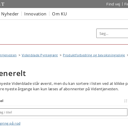
Find vej
F
Nyheder
Innovation
Om KU
ntjenesten
Videnblade Pyntegrønt
Produktforbedring og bevoksningspleje
enerelt
nyeste Videnblade står øverst, men du kan sortere i listen ved at klikke 
tre nyeste årgange kan kun læses af abonnenter på Videntjenesten.
tel
gring på rod