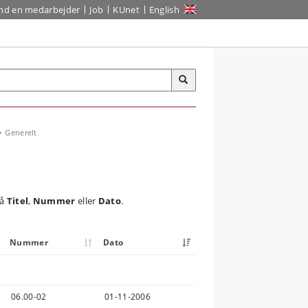
ind en medarbejder
Job
KUnet
English
Generelt
på
Titel
,
Nummer
eller
Dato
.
Nummer
Dato
06.00-02
01-11-2006