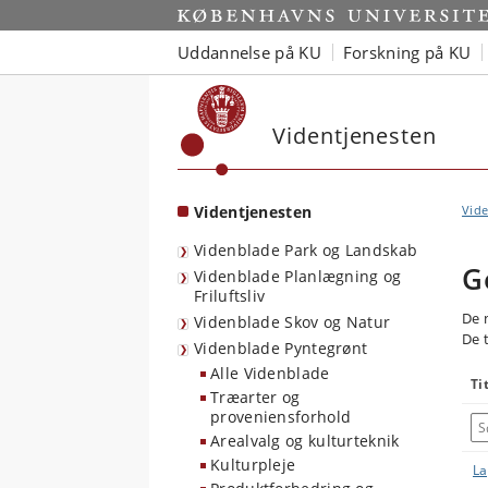
Start
Uddannelse på KU
Forskning på KU
Videntjenesten
Videntjenesten
Vide
Videnblade Park og Landskab
G
Videnblade Planlægning og
Friluftsliv
De 
Videnblade Skov og Natur
De 
Videnblade Pyntegrønt
Alle Videnblade
Ti
Træarter og
proveniensforhold
Arealvalg og kulturteknik
Kulturpleje
La