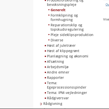
Produktforbedring og
bevoksningspleje
Ov
Generelt
Formklipning og
Vise
formhugning
Reparationsklip og
topskudsregulering
Pleje sideklipsproduktion
Diverse
Høst af juletræer
Høst af klippegrønt
Planlægning og økonomi
Afsætning
Arbejdsmiljø
Andre emner
Rapporter
Tema:
Egeprocessionsspinder
Tema: IPM-vejledninger
Rådgiversvar
Rådgivning