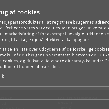
rug af cookies
tredjepartsprodukter til at registrere brugernes adfæ
e at forbedre vores service. Desuden bruger universitet
il markedsføring af for eksempel udvalgte uddannelser e
r og til at følge op på effekten af kampagner.
or at se en liste over udbyderne af de forskellige cooki
 mobil, når du bruger universitetets hjemmeside. Du k
slå cookies, og du kan altid ændre dit samtykke under
Co
 finder i bunden af hver side.
tik
NTAKT
FOR STUDERENDE OG
ANSATTE
d vej
KUnet
d en medarbejder