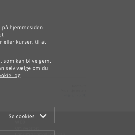
rd på hjemmesiden
et
ller kurser, til at
es, som kan blive gemt
an selv vælge om du
okie- og
Kontakt:
Videntjenesten
vt
@
ign
.
ku
.
dk
Se cookies
WEB
Om websitet
Cookies og privatlivspolitik