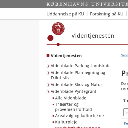
Start
Uddannelse på KU
Forskning på KU
Videntjenesten
Videntjenesten
Vide
Videnblade Park og Landskab
P
Videnblade Planlægning og
Friluftsliv
De 
Videnblade Skov og Natur
De 
Videnblade Pyntegrønt
Alle Videnblade
Ti
Træarter og
proveniensforhold
Arealvalg og kulturteknik
Kulturpleje
Ke