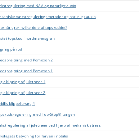
kstregulering med NAA og naturligt auxin
kaniske vækstreguleringsmetoder og naturligt auxin
ornår gror hvilke dele af topskuddet?
stet topskud i nordmannsgran
gring på rod
edsprøjtning med Pomoxon 2
edsprøjtning med Pomoxon 1
gleklipning af juletræer 1
gleklipning af juletræer 2
bilis klippeforsøg 4
pskudsregulering med Top-Stop® tangen
kstregulering af juletræer ved hjælp af mekanisk stress
kslagets betydning for farven i nobilis