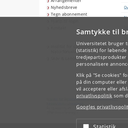
Arrangementer
Nyhedsbreve
Ov
Tegn abonnement
No
Hjælp til login
No
Kontakt
Samtykke til b
No
Universitetet bruger 
Institut for Geovidenskab og
Fi
(statistik) for løbend
Naturforvaltning
tredjepartsprodukter t
Fi
Skov & Landskab
personalisere annonce
Vise
Klik på "Se cookies" f
på din computer eller
vil acceptere eller af
privatlivspolitik
som du
Institut for Geovidenskab og Naturforvaltning
Københavns Universitet
Googles privatlivspoli
Rolighedsvej 23
1958 Frederiksberg C
Statistik
Acceptér eller afslå