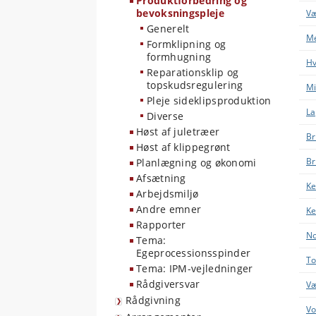
Produktforbedring og
bevoksningspleje
Væ
Generelt
Me
Formklipning og
formhugning
Hv
Reparationsklip og
topskudsregulering
Mi
Pleje sideklipsproduktion
La
Diverse
Høst af juletræer
Br
Høst af klippegrønt
Br
Planlægning og økonomi
Afsætning
Ke
Arbejdsmiljø
Andre emner
Ke
Rapporter
No
Tema:
Egeprocessionsspinder
To
Tema: IPM-vejledninger
Rådgiversvar
Væ
Rådgivning
Vo