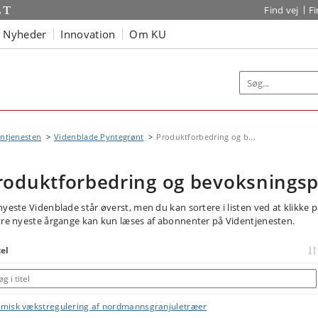
Find vej
F
Nyheder
Innovation
Om KU
ntjenesten
Videnblade Pyntegrønt
Produktforbedring og b...
roduktforbedring og bevoksningsp
nyeste Videnblade står øverst, men du kan sortere i listen ved at klikke 
tre nyeste årgange kan kun læses af abonnenter på Videntjenesten.
tel
misk vækstregulering af nordmannsgranjuletræer