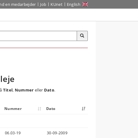
ind en medarbejder
Job
KUnet
English
leje
på
Titel
,
Nummer
eller
Dato
.
Nummer
Dato
06.03-19
30-09-2009