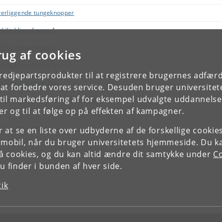
erliggende tungeknopper
bilis klippeforsøg 1
bilis klippeforsøg 2
rug af cookies
bilis klippeforsøg 3
tredjepartsprodukter til at registrere brugernes adfæ
re plus fire modellen
e at forbedre vores service. Desuden bruger universitet
il markedsføring af for eksempel udvalgte uddannelser e
re plus fire modellen i praktisk udførelse
r og til at følge op på effekten af kampagner.
r 1 til 20 af 33 linjer
or at se en liste over udbyderne af de forskellige cooki
 mobil, når du bruger universitetets hjemmeside. Du k
slå cookies, og du kan altid ændre dit samtykke under
Co
 finder i bunden af hver side.
tik