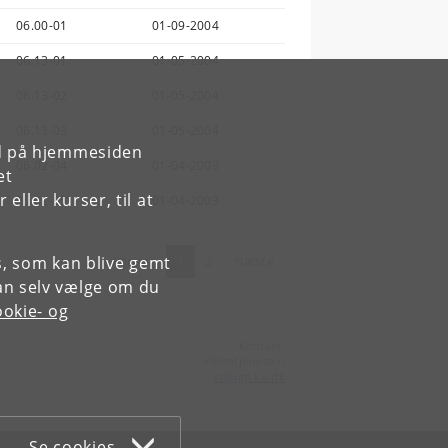
06.00-01
01-09-2004
06.13-01
01-05-2004
06.13-02
01-05-2004
06.13-03
01-05-2004
rd på hjemmesiden
06.02-04
01-04-2003
et
ller kurser, til at
06.02-05
01-04-2003
es, som kan blive gemt
Forrige
1
2
Næste
an selv vælge om du
okie- og
Kontakt:
Videntjenesten
vt
@
ign
.
ku
.
dk
Se cookies