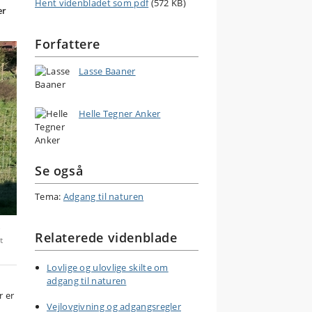
Hent videnbladet som pdf
(572 KB)
er
Forfattere
Lasse Baaner
Helle Tegner Anker
Se også
Tema:
Adgang til naturen
e
Relaterede videnblade
t
Lovlige og ulovlige skilte om
adgang til naturen
r er
Vejlovgivning og adgangsregler