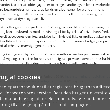
undet i, at der afholdes jagt eller foretages landbrugs- eller skovarbejde
re begrundelser kan være, at færdslen giver gener for ejendommens
vervsmæssige drift, gener for privatlivets fred eller er nødvendig for
yttelsen af dyre- og planteliv.
 skal efter gældende praksis relativt megen gene til, for at befolkningens
ang kan indskrænkes med henvisning til beskyttelse af privat­livets fred.
erelt accepteres den begrundelse kun, hvis det ikke er muligt at skærme
 indblik o.l. Derimod er spillerummet for begrænsning af adgangen på
nd af erhvervsmæssige gener større.
ling kan også forbydes, hvis det f.eks. medfører særlige problemer i skov
r på veje og stier uden for skove. Endelig kan private skove under 5 ha fri
kes helt for offentligheden – her kræves ingen særlig begrundelse.
de:
rug af cookies
se Baaner og Helle Tegner Anker, 2019:
Indskrænkning af befolkning
ang til naturen – regler og retlige rammer
. IFRO Rapport nr. 286.
tredjepartsprodukter til at registrere brugernes adfæ
e at forbedre vores service. Desuden bruger universitet
enblad nr.: 06.01-117
il markedsføring af for eksempel udvalgte uddannelser e
fattere: Lasse Baaner og Helle Tegner Anker
r og til at følge op på effekten af kampagner.