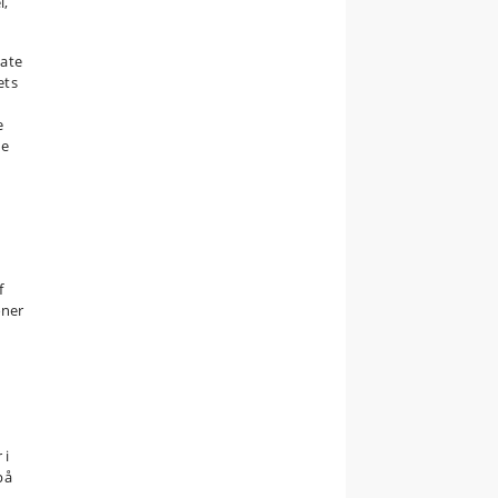
l,
vate
ets
e
de
f
oner
 i
på