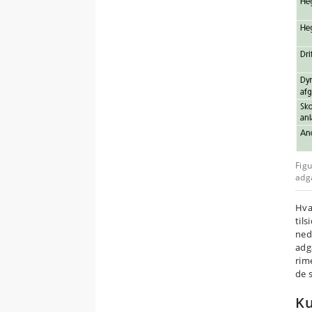
Fig
adg
Hva
til
ned
adg
rim
de 
Ku