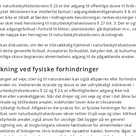
r naturbeskyttelseslovens § 23 er der adgang til offentlige skove til fods
cykel. Ministeren har imidlertid fastsat i adgangsbekendtgørelsens § 8, stk
det ikke er tilladt at færdes i indhegnede bevoksninger, rørbevoksninger 
 er sket med henvisning til naturbeskyttelseslovens § 27 stk. 3. Der er og
sat adgangsforbud i forhold til klitter, planteskoler, gårdspladser m.v., se
de næppe kan henregnes til naturbeskyttelseslovens skovbegreb.
 kan diskuteres, om der er tilstrækkelig hjemmel i naturbeskyttelseslove
til dette generelle forbud. Accepteres forbuddet, betyder det, at kulturhe
entlige skove begrænser almenhedens adgang til de pågældende arealer.
kning ved fysiske forhindringer
angen ad veje, stier og til naturarealer kan også afspærres eller forhindr
anden vis. Vedrørende strande og skove er det udtrykkeligt indskrevet i
urbeskyttelseslovens § 22 og § 23, at offentlighedens adgang ikke må
res eller vanskeliggøres. Når det drejer sig om veje og stier i det åbne la
rkede og klitfredede arealer, indeholder loven ikke et tilsvarende
ykkeligt forbud. Alligevel er der praksis for, at fysiske hindringer for den
sel, som naturbeskyttelsesloven sikrer retten til på veje og stier, klitfr
udyrkede arealer, også anses for ulovlige. Det bygger på en generel
ragtning om, at lovgivningens sikrede færdselsret for almenheden skal
pekteres af lodsejerne. Hvis lodsejeren opsætter kæder, bomme, låger, s