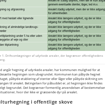
ur 1. Driftsomlægninger af udyrkede arealer, der begrænser offentlighedens
ang.
d angår hegning af udyrkede arealer, har kommunen mulighed for at
sidesætte hegningen som ubegrundet. Kommunen kan påbyde hegnet
taget, påbyde etablering af stenter eller låger eller påbyde skiltning om
angen til arealet. Betingelsen for påbuddet er, at hegningen ikke findes
eligt begrundet. Det begrænser formentlig anvendelsen af bestemmelsen 
situationer, hvor der ikke er græssende dyr på arealet.
lturhegning i offentlige skove