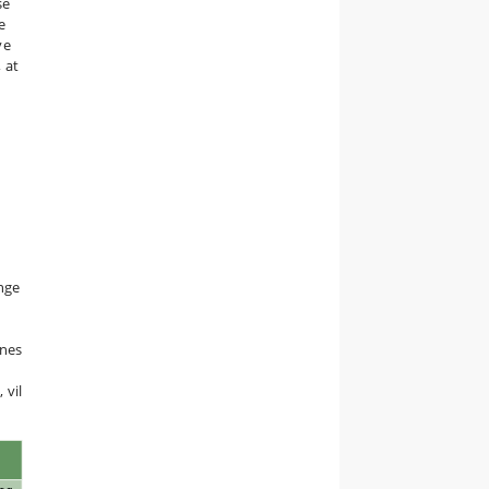
se
e
ve
 at
nge
gnes
 vil