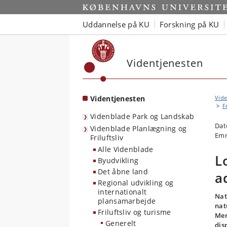
Start
Uddannelse på KU
Forskning på KU
Videntjenesten
Videntjenesten
Vide
Fr
Videnblade Park og Landskab
Dat
Videnblade Planlægning og
Emne
Friluftsliv
Alle Videnblade
L
Byudvikling
Det åbne land
a
Regional udvikling og
internationalt
Nat
plansamarbejde
nat
Friluftsliv og turisme
Men
Generelt
dis