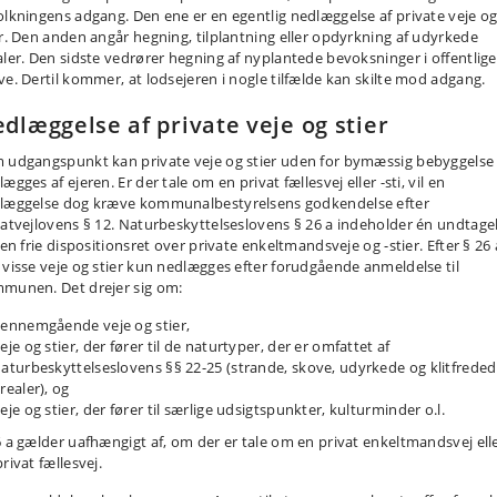
olkningens adgang. Den ene er en egentlig nedlæggelse af private veje o
er. Den anden angår hegning, tilplantning eller opdyrkning af udyrkede
aler. Den sidste vedrører hegning af nyplantede bevoksninger i offentlige
ve. Dertil kommer, at lodsejeren i nogle tilfælde kan skilte mod adgang.
dlæggelse af private veje og stier
 udgangspunkt kan private veje og stier uden for bymæssig bebyggelse f
ægges af ejeren. Er der tale om en privat fællesvej eller -sti, vil en
læggelse dog kræve kommunalbestyrelsens godkendelse efter
vatvejlovens § 12. Naturbeskyttelseslovens § 26 a indeholder én undtage
den frie disposi­tionsret over private enkeltmandsveje og -stier. Efter § 26 
 visse veje og stier kun nedlægges efter forudgående anmeldelse til
munen. Det drejer sig om:
ennemgående veje og stier,
eje og stier, der fører til de naturtyper, der er omfattet af
aturbeskyttelseslovens §§ 22-25 (strande, skove, udyrkede og klit­frede
realer), og
eje og stier, der fører til særlige udsigtspunkter, kulturminder o.l.
6 a gælder uafhængigt af, om der er tale om en privat enkeltmandsvej ell
rivat fællesvej.