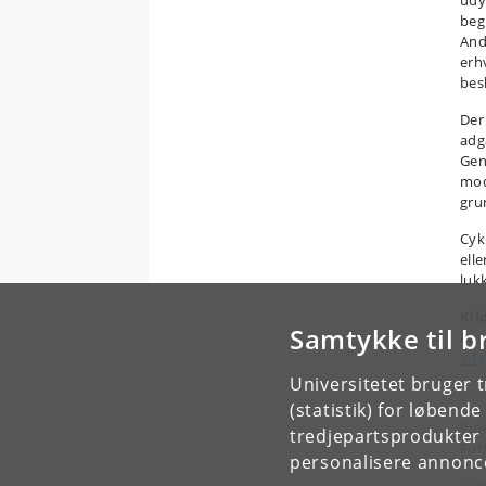
begr
And
erh
besk
Der
adg
Gen
mod
gru
Cyk
elle
luk
Kil
Samtykke til b
Las
adg
Universitetet bruger 
(statistik) for løbend
Vid
tredjepartsprodukter t
For
personalisere annonce