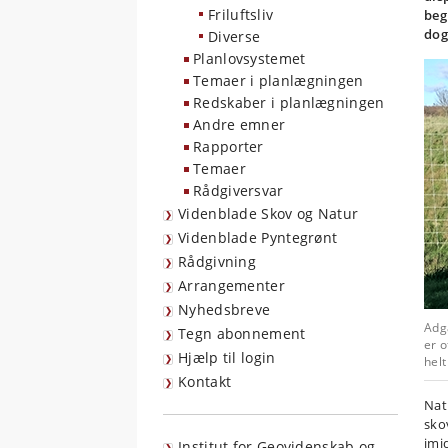
Friluftsliv
beg
dog
Diverse
Planlovsystemet
Temaer i planlægningen
Redskaber i planlægningen
Andre emner
Rapporter
Temaer
Rådgiversvar
Videnblade Skov og Natur
Videnblade Pyntegrønt
Rådgivning
Arrangementer
Nyhedsbreve
Adga
Tegn abonnement
er o
Hjælp til login
helt
Kontakt
Nat
sko
imi
Institut for Geovidenskab og