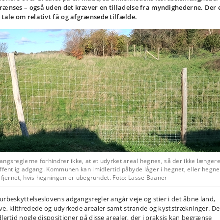
rænses – også uden det kræver en tilladelse fra myndighederne. Der 
 tale om relativt få og afgrænsede tilfælde.
ngsreglerne forhindrer ikke, at et udyrket areal hegnes, så der ikke længer
ffentlig adgang. Kommunen kan imidlertid påbyde låger i hegnet, eller hegne
 fjernet, hvis hegningen er ubegrundet. Foto: Lasse Baaner
urbeskyttelseslovens adgangsregler angår veje og stier i det åbne land,
ve, klitfredede og udyrkede arealer samt strande og kyststrækninger. De
dlertid nogle dispositioner på disse arealer, der i praksis kan begrænse