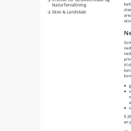
bef
Naturforvaltning
sti
Skov & Landskab
are
sko
Ne
Som
nedl
ned
pri
til 
kan
kom
g
v
n
a
v
§ 2
en p