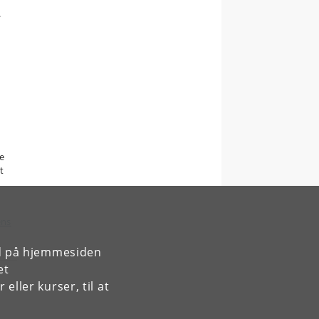
.
e
t
ens
rd på hjemmesiden
et
ller kurser, til at