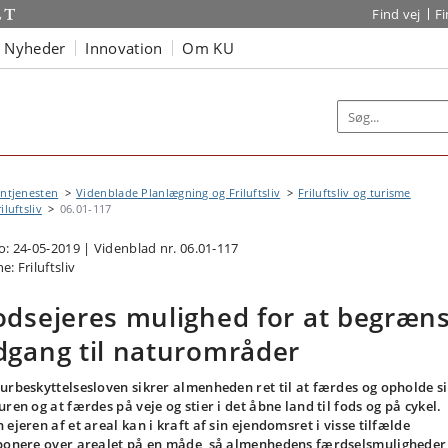
Find vej
F
Nyheder
Innovation
Om KU
ntjenesten
Videnblade Planlægning og Friluftsliv
Friluftsliv og turisme
iluftsliv
06.01-117
o: 24-05-2019 | Videnblad nr. 06.01-117
: Friluftsliv
odsejeres mulighed for at begræn
dgang til naturområder
urbeskyttelsesloven sikrer almenheden ret til at færdes og opholde si
uren og at færdes på veje og stier i det åbne land til fods og på cykel.
 ejeren af et areal kan i kraft af sin ejendomsret i visse tilfælde
ponere over arealet på en måde, så almenhedens færdselsmuligheder