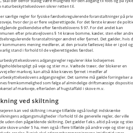
., skal der derfor stadig være mulighed for den adgang til fods og på cyke
 naturbeskyttelsesloven sikrer retten til.
 er særlige regler for fysiske færdselsregulerende foranstaltninger på pri
esveje, hvor der jo er flere vejberettigede. For det første kræver de politi
udgående godkendelse efter færdselslovens § 97. For det andet kan
munen efter privatvejlovens § 14 kræve bomme, kæder, sten eller andr
­­­selsregulerende foranstaltninger ændret eller fjernet. Det gælder, hvis 
er kommunens mening medfører, at den private fællesvej ikke er i god og
varlig stand i forhold til de vejberettigedes færdsel.
urbeskyttelseslovens adgangsregler regulerer ikke lodsejernes
ligeholdelsespligt på veje og stier m.v. Væltede træer, der blokerer en
vvej eller markvej, kan altså ikke kræves fjernet i medfør af
urbeskyttelseslovens adgangsregler. Det samme må gælde forringelser a
enes fremkommelighed som følge af almindelige driftsmæssige dispositi
pkørsel af markveje, efterladen af hugstaffald i skove m.v.
kning ved skiltning
sejeren kan ved skiltning i mange tilfælde også lovligt indskrænke
olkningens adgangsmuligheder i forhold til de generelle regler, der ville
de uden den pågældende skiltning. Det gælder f.eks. altid på veje og stier
vate skove under 5 ha, men også i flere tilfælde på andre veje og stier og 
rkede arealer. Typisk skal adgangsbegrænsningerne imidlertid være