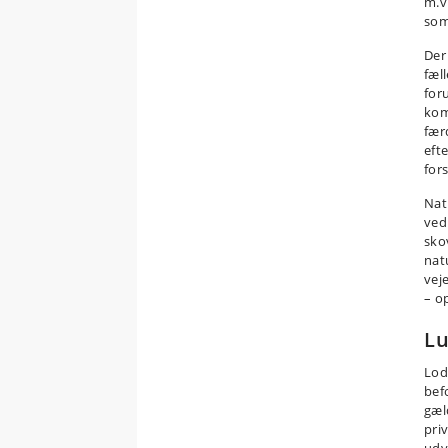
m.v
som
Der
fæll
for
kom
færd
eft
fors
Nat
ved
sko
nat
vej
– o
Lu
Lod
bef
gæl
pri
udy