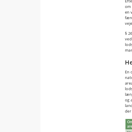
Eft
om 
en 
fær
vej
§ 26
vedl
lods
man
He
En 
nat
are
lods
læn
og 
land
der 