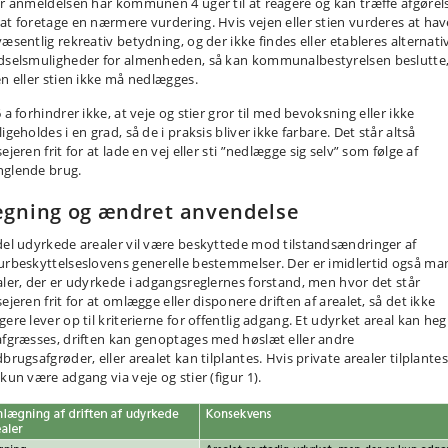
er anmeldelsen har kommunen 4 uger til at reagere og kan træffe afgørel
at foretage en nærmere vurdering. Hvis vejen eller stien vurderes at hav
væsentlig rekreativ betydning, og der ikke findes eller etableres alternati
dselsmuligheder for almenheden, så kan kommunalbestyrelsen beslutte,
en eller stien ikke må nedlægges.
 a forhindrer ikke, at veje og stier gror til med bevoksning eller ikke
igeholdes i en grad, så de i praksis bliver ikke farbare. Det står altså
ejeren frit for at lade en vej eller sti ”nedlægge sig selv” som følge af
glende brug.
gning og ændret anvendelse
del udyrkede arealer vil være beskyttede mod tilstandsændringer af
urbeskyttelseslovens generelle bestemmelser. Der er imidlertid også ma
aler, der er udyrkede i adgangsreglernes forstand, men hvor det står
ejeren frit for at omlægge eller disponere driften af arealet, så det ikke
gere lever op til kriterierne for offentlig adgang. Et udyrket areal kan he
afgræsses, driften kan genoptages med høslæt eller andre
brugsafgrøder, eller arealet kan tilplantes. Hvis private arealer tilplantes,
kun være adgang via veje og stier (figur 1).