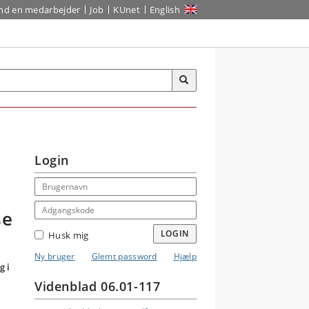
ind en medarbejder
Job
KUnet
English
Login
Email address
Adgangskode
se
LOGIN
Husk mig
Ny bruger
Glemt password
Hjælp
g i
Videnblad 06.01-117