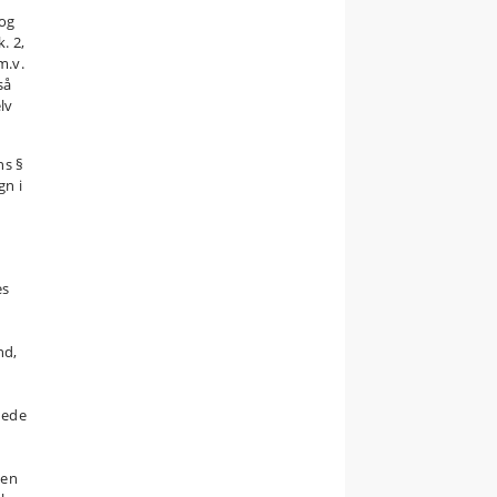
 og
. 2,
m.v.
så
lv
ns §
gn i
es
nd,
edede
ten