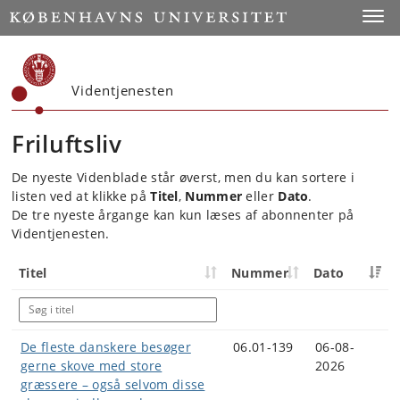
Start
Toggl
Videntjenesten
Friluftsliv
De nyeste Videnblade står øverst, men du kan sortere i
listen ved at klikke på
Titel
,
Nummer
eller
Dato
.
De tre nyeste årgange kan kun læses af abonnenter på
Videntjenesten.
Titel
Nummer
Dato
De fleste danskere besøger
06.01-139
06-08-
gerne skove med store
2026
græssere – også selvom disse