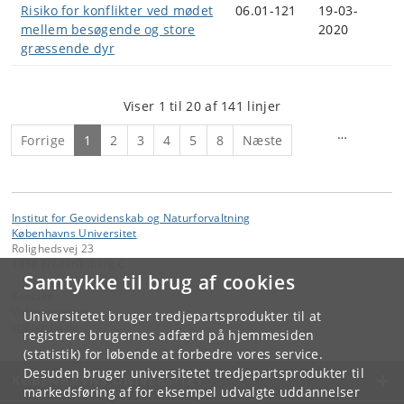
Risiko for konflikter ved mødet
06.01-121
19-03-
mellem besøgende og store
2020
græssende dyr
Viser 1 til 20 af 141 linjer
…
Forrige
1
2
3
4
5
8
Næste
Institut for Geovidenskab og Naturforvaltning
Københavns Universitet
Rolighedsvej 23
1958 Frederiksberg C
Samtykke til brug af cookies
Kontakt:
Videntjenesten
Universitetet bruger tredjepartsprodukter til at
vt
@
ign
.
ku
.
dk
registrere brugernes adfærd på hjemmesiden
(statistik) for løbende at forbedre vores service.
Desuden bruger universitetet tredjepartsprodukter til
KØBENHAVNS UNIVERSITET
markedsføring af for eksempel udvalgte uddannelser