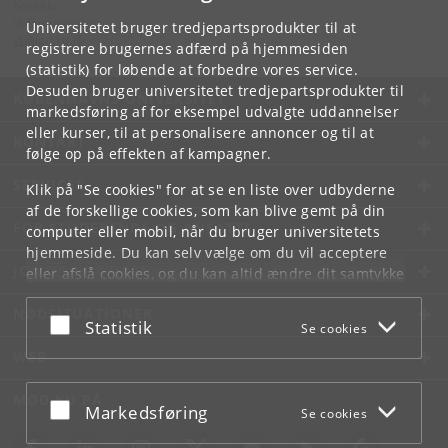
Kontakt:
Videntjenesten
Universitetet bruger tredjepartsprodukter til at
vt
@
ign
.
ku
.
dk
registrere brugernes adfærd på hjemmesiden
(statistik) for løbende at forbedre vores service.
Desuden bruger universitetet tredjepartsprodukter til
KØBENHAVNS UNIVERSITET
markedsføring af for eksempel udvalgte uddannelser
eller kurser, til at personalisere annoncer og til at
KONTAKT
følge op på effekten af kampagner.
SERVICES
Klik på "Se cookies" for at se en liste over udbyderne
af de forskellige cookies, som kan blive gemt på din
FOR STUDERENDE OG ANSATTE
computer eller mobil, når du bruger universitetets
hjemmeside. Du kan selv vælge om du vil acceptere
JOB OG KARRIERE
eller afslå cookies, og du kan altid ændre dit samtykke
under
Cookie- og privatlivspolitik
som du finder i
NØDSITUATIONER
bunden af hver side.
Acceptér eller afslå
Statistik
Se cookies
Googles privatlivspolitik
WEB
MØD KU PÅ
Acceptér eller afslå
Markedsføring
Se cookies