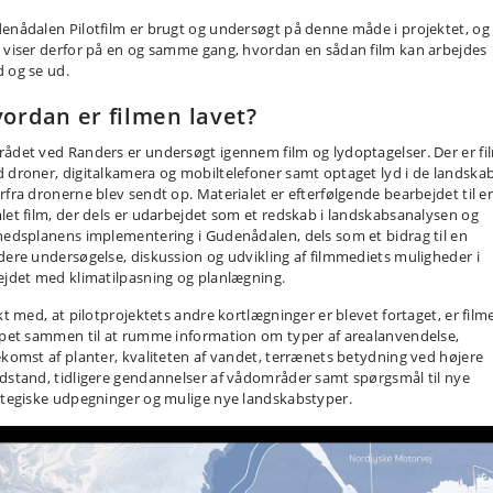
enådalen Pilotfilm er brugt og undersøgt på denne måde i projektet, og
 viser derfor på en og samme gang, hvordan en sådan film kan arbejdes
 og se ud.
ordan er filmen lavet?
ådet ved Randers er undersøgt igennem film og lydoptagelser. Der er fi
 droner, digitalkamera og mobiltelefoner samt optaget lyd i de landskab
rfra dronerne blev sendt op. Materialet er efterfølgende bearbejdet til e
let film, der dels er udarbejdet som et redskab i landskabsanalysen og
hedsplanens implementering i Gudenådalen, dels som et bidrag til en
dere undersøgelse, diskussion og udvikling af filmmediets muligheder i
ejdet med klimatilpasning og planlægning.
akt med, at pilotprojektets andre kortlægninger er blevet fortaget, er film
ppet sammen til at rumme information om typer af arealanvendelse,
ekomst af planter, kvaliteten af vandet, terrænets betydning ved højere
dstand, tidligere gendannelser af vådområder samt spørgsmål til nye
ategiske udpegninger og mulige nye landskabstyper.