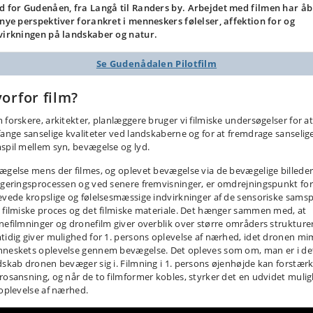
d for Gudenåen, fra Langå til Randers by. Arbejdet med filmen har å
 nye perspektiver forankret i menneskers følelser, affektion for og
virkningen på landskaber og natur.
Se Gudenådalen Pilotfilm
orfor film?
 forskere, arkitekter, planlæggere bruger vi filmiske undersøgelser for a
fange sanselige kvaliteter ved landskaberne og for at fremdrage sanselig
spil mellem syn, bevægelse og lyd.
ægelse mens der filmes, og oplevet bevægelse via de bevægelige billeder
igeringsprocessen og ved senere fremvisninger, er omdrejningspunkt for
evede kropslige og følelsesmæssige indvirkninger af de sensoriske samspi
 filmiske proces og det filmiske materiale. Det hænger sammen med, at
nefilmninger og dronefilm giver overblik over større områders strukture
tidig giver mulighed for 1. persons oplevelse af nærhed, idet dronen mi
neskets oplevelse gennem bevægelse. Det opleves som om, man er i de
dskab dronen bevæger sig i. Filmning i 1. persons øjenhøjde kan forstær
rosansning, og når de to filmformer kobles, styrker det en udvidet muli
 oplevelse af nærhed.