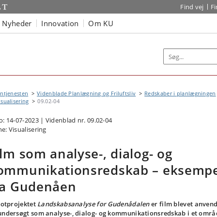
Find vej
F
Nyheder
Innovation
Om KU
ntjenesten
Videnblade Planlægning og Friluftsliv
Redskaber i planlægningen
isualisering
09.02-04
o: 14-07-2023 | Videnblad nr. 09.02-04
e: Visualisering
ilm som analyse-, dialog- og
ommunikationsredskab – eksempe
ra Gudenåen
ilotprojektet
Landskabsanalyse for Gudenådalen
er film blevet anvend
undersøgt som analyse-, dialog- og kommunikationsredskab i et områ