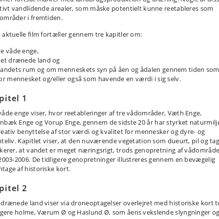
ativt vandlidende arealer, som måske potentielt kunne reetableres som
områder i fremtiden.
 aktuelle film fortæller gennem tre kapitler om:
e våde enge,
et drænede land og
andets rum og om menneskets syn på åen og ådalen gennem tiden som 
or mennesket og/eller også som havende en værdi i sig selv.
pitel 1
våde enge viser, hvor reetableringer af tre vådområder, Væth Enge,
nbæk Enge og Vorup Enge, gennem de sidste 20 år har styrket naturmilj
reativ benyttelse af stor værdi og kvalitet for mennesker og dyre- og
nteliv. Kapitlet viser, at den nuværende vegetation som dueurt, pil og ta
ikerer, at vandet er meget næringsrigt, trods genopretning af vådområd
 2003-2006. De tidligere genopretninger illustreres gennem en bevægelig
tage af historiske kort.
pitel 2
 drænede land viser via droneoptagelser overlejret med historiske kort t
ligere holme, Værum Ø og Haslund Ø, som åens vekslende slyngninger o