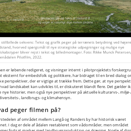
 stillbillede sekvens: Tekst og grafik peger på terrænets betydning ved højer
dstand, hvorved spørgsmål til nye strategiske udpegninger og mulige nye
skabstyper bliver rejst i tekst og billedmontager. Foto: Rikke Munck Petersen
enådalen Pilotfilm, 2022.
men er løbende redigeret, og visninger internt i pilotprojektets forskergr
t eksternt for embedsfolk og politikere, har bidraget til en bred dialog 
lke perspektiver, der er vigtige at trække frem. Dette gør, at nye perspekt
 hvad landskabet kan udvikles til, er diskuteret blandt flere. Det gælder i
e nye historier, men også nye perspektiver på aktuelle kulturarvs-, miljø-
diversitets-, landbrugs- og klimahensyn.
ad peger filmen på?
rstedelen af området mellem Langå og Randers by har historisk været
net. I dag er dele af ådalen reetableret som vådområder, men området
mer fortsat marker med landbrugsproduktion og dræning. Nogle af diss