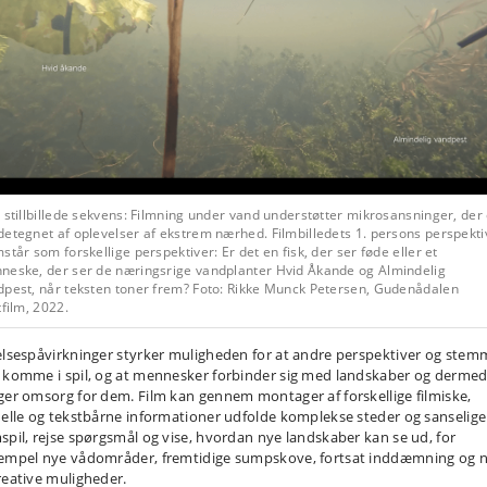
 stillbillede sekvens: Filmning under vand understøtter mikrosansninger, der
etegnet af oplevelser af ekstrem nærhed. Filmbilledets 1. persons perspekti
står som forskellige perspektiver: Er det en fisk, der ser føde eller et
neske, der ser de næringsrige vandplanter Hvid Åkande og Almindelig
dpest, når teksten toner frem? Foto: Rikke Munck Petersen, Gudenådalen
tfilm, 2022.
elsespåvirkninger styrker muligheden for at andre perspektiver og stem
 komme i spil, og at mennesker forbinder sig med landskaber og derme
ger omsorg for dem. Film kan gennem montager af forskellige filmiske,
uelle og tekstbårne informationer udfolde komplekse steder og sanselige
spil, rejse spørgsmål og vise, hvordan nye landskaber kan se ud, for
empel nye vådområder, fremtidige sumpskove, fortsat inddæmning og 
reative muligheder.