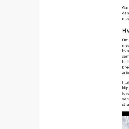
Gud
den
med
Hv
Omr
med
hvo
sam
hel
bre
arb
I t
kli
for
van
str