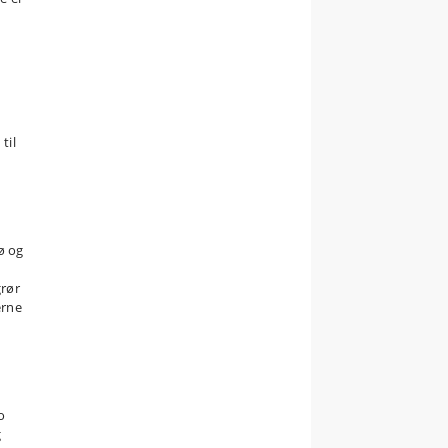
til
ø og
grør
erne
o
g