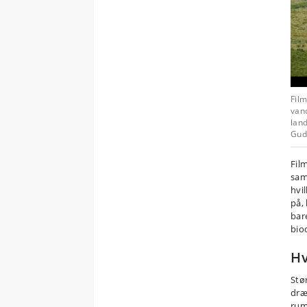
Film
van
land
Gud
Fil
sam
hvi
på,
bar
bio
Hv
Stø
dræ
rum