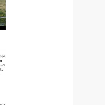
e
,
uppe
om
iver
kke
,
e er