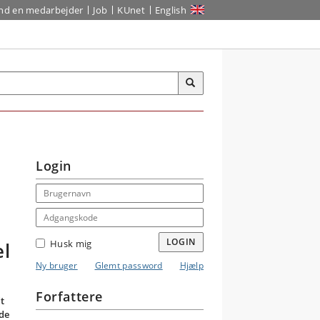
ind en medarbejder
Job
KUnet
English
Login
Email address
Adgangskode
LOGIN
Husk mig
l
Ny bruger
Glemt password
Hjælp
Forfattere
t
de