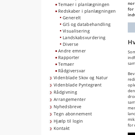
nor
Temaer i planlægningen
for
Redskaber i planlægningen
ind
Generelt
GIS og databehandling
Visualisering
Landskabsvurdering
Hv
Diverse
Andre emner
Som
Rapporter
ind
sam
Temaer
Rådgiversvar
Bev
Videnblade Skov og Natur
red
Videnblade Pyntegrønt
opl
den
Rådgivning
dro
Arrangementer
sam
Nyhedsbreve
men
Tegn abonnement
lan
mik
Hjælp til login
for
Kontakt