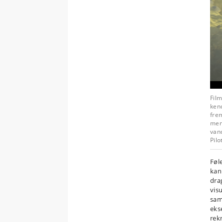
Film
kend
frem
men
van
Pilo
Føl
kan
dra
vis
sam
eks
rek