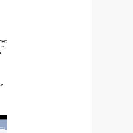
lmet
er,
n
en