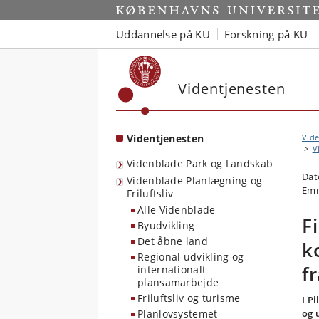
Start
Uddannelse på KU
Forskning på KU
Videntjenesten
Videntjenesten
Vide
V
Videnblade Park og Landskab
Dat
Videnblade Planlægning og
Emn
Friluftsliv
Alle Videnblade
F
Byudvikling
Det åbne land
k
Regional udvikling og
f
internationalt
plansamarbejde
Friluftsliv og turisme
I P
Planlovsystemet
og 