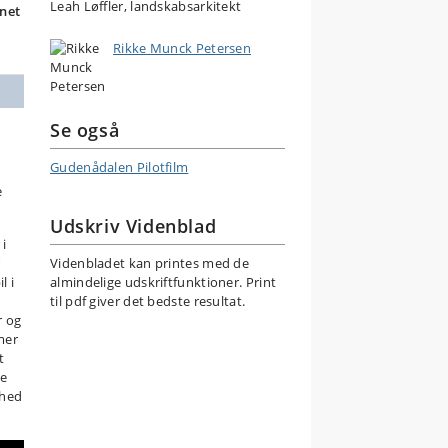
Leah Løffler, landskabsarkitekt
bnet
Rikke Munck Petersen
Se også
Gudenådalen Pilotfilm
t
e
Udskriv Videnblad
 i
Videnbladet kan printes med de
l i
almindelige udskriftfunktioner. Print
til pdf giver det bedste resultat.
r og
mer
t
ke
ghed