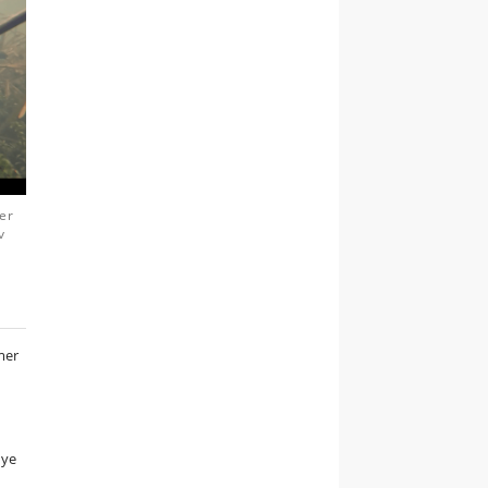
 er
v
mer
d
nye