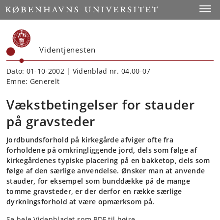
Start
Toggl
Videntjenesten
Dato: 01-10-2002 | Videnblad nr. 04.00-07
Emne: Generelt
Vækstbetingelser for stauder
på gravsteder
Jordbundsforhold på kirkegårde afviger ofte fra
forholdene på omkringliggende jord, dels som følge af
kirkegårdenes typiske placering på en bakketop, dels som
følge af den særlige anvendelse. Ønsker man at anvende
stauder, for eksempel som bunddække på de mange
tomme gravsteder, er der derfor en række særlige
dyrkningsforhold at være opmærksom på.
Se hele Videnbladet som PDF til højre.