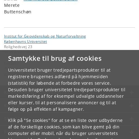
Institut for Geovidenskab og Naturforvaltning
Københavns Universitet
Rolighedsvej 23
1958 Frederiksberg C
Samtykke til brug af cookies
Kontakt:
Videntjenesten
Universitetet bruger tredjepartsprodukter til at
vt
@
ign
.
ku
.
dk
registrere brugernes adfærd på hjemmesiden
(statistik) for løbende at forbedre vores service.
Desuden bruger universitetet tredjepartsprodukter til
KØBENHAVNS UNIVERSITET
markedsføring af for eksempel udvalgte uddannelser
eller kurser, til at personalisere annoncer og til at
KONTAKT
følge op på effekten af kampagner.
SERVICES
Klik på "Se cookies" for at se en liste over udbyderne
af de forskellige cookies, som kan blive gemt på din
FOR STUDERENDE OG ANSATTE
computer eller mobil, når du bruger universitetets