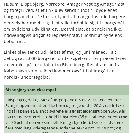
Husum, Bispebjerg, Nørrebro, Amager Vest og Amager Øst
og foregik ved, at et link blev sendt rundt til bydelenes
borgerpaneler. De består typisk af mange tusinde borgere,
der selv har meldt sig til at ville forholde sig til spørgsmål
om bydelens udvikling osv. Det vil sige, at panelerne ikke
nødvendigvis udgør et repræsentativt udsnit af bydelens
beboerne.
Linket blev sendt ud i løbet af maj og juni måned. I alt
deltog ca. 5.000 borgere i undersøgelsen. Her præsenteres
eksempler på resultater fra Bispebjerg. Resultaterne fra
København som helhed kommer også til at indgå i en
nordisk undersøgelse.
Bispebjerg som eksempel
I Bispebjerg deltog 643 af borgerpanelets ca. 2.100 medlemmer.
Svargruppen omfatter ikke børn og unge under 20 år, da de ikke
indgår i panelet. Blandt svarene er særligt aldersgruppen 50-69 år
overrepræsenteret i forhold til bydelen (35 pct. af respondenterne
vs. 20 pct. af den voksne befolkning i bydelen). Der er endvidere
flere med lang videregående uddannelse (49 pct. vs. 19 pct.) og