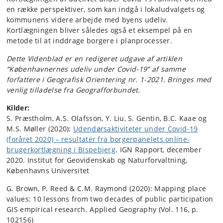
en række perspektiver, som kan indgå i lokaludvalgets og
kommunens videre arbejde med byens udeliv.
Kortlægningen bliver således også et eksempel på en
metode til at inddrage borgere i planprocesser.
Dette Videnblad er en redigeret udgave af artiklen
”Københavnernes udeliv under Covid-19” af samme
forfattere i Geografisk Orientering nr. 1-2021. Bringes med
venlig tilladelse fra Geografforbundet.
Kilder:
S. Præstholm, A.S. Olafsson, Y. Liu, S. Gentin, B.C. Kaae og
M.S. Møller (2020):
Udendørsaktiviteter under Covid-19
(foråret 2020) – resultater fra borgerpanelets online-
brugerkortlægning i Bispebjerg
. IGN Rapport, december
2020. Institut for Geovidenskab og Naturforvaltning,
Københavns Universitet
G. Brown, P. Reed & C.M. Raymond (2020): Mapping place
values: 10 lessons from two decades of public participation
GIS empirical research. Applied Geography (Vol. 116, p.
102156)