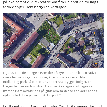
på nye potentielle rekreative områder blandt de forslag til
forbedringer, som borgerne kortlagde.
Figur 3. Et af de mange eksempler på nye potentielle rekreative
områder fra borgernes forslag. Glasbroparken er en lille
midlertidig park på et areal, hvor der skal bygges boliger. En
borger bemærker lakonisk: “Hvis der ikke også skal bygges en
kæmpe klam betonklods på grunden, så kunne det være et helt
oplagt sted til en permanent lille park.”
Kortlægningen af udelivet under Covid-19 rummer dermed