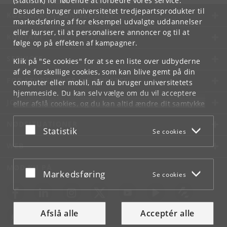
(statistik) for løbende at forbedre vores service.
Desuden bruger universitetet tredjepartsprodukter til
KØBENHAVNS UNIVERSITET
markedsføring af for eksempel udvalgte uddannelser
eller kurser, til at personalisere annoncer og til at
KONTAKT
følge op på effekten af kampagner.
SERVICES
Klik på "Se cookies" for at se en liste over udbyderne
af de forskellige cookies, som kan blive gemt på din
FOR STUDERENDE OG ANSATTE
computer eller mobil, når du bruger universitetets
hjemmeside. Du kan selv vælge om du vil acceptere
JOB OG KARRIERE
eller afslå cookies, og du kan altid ændre dit samtykke
under
Cookie- og privatlivspolitik
som du finder i
NØDSITUATIONER
bunden af hver side.
Acceptér eller afslå
Statistik
Se cookies
Googles privatlivspolitik
WEB
MØD KU PÅ
Acceptér eller afslå
Markedsføring
Se cookies
Afslå alle
Acceptér alle