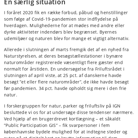
En særlig situation
I foråret 2020 fik en række forbud, påbud og henstillinger
som følge af Covid-19-pandemien stor indflydelse på
hverdagen. Mulighederne for at mødes med andre eller
dyrke aktiviteter indendørs blev begrænset. Byernes
udemiljøer og naturen blev for mange et vigtigt alternativ.
Allerede i slutningen af marts fremgik det af en nyhed fra
Naturstyrelsen, at deres besøgstællestationer i bynære
naturområder registrerede væsentligt flere gæster end
normalt for årstiden. En undersøgelse fra Friluftsrådet i
slutningen af april viste, at 25 pct. af danskerne havde
besøgt ”et eller flere naturområder”, de ikke havde besøgt
før pandemien. 34 pct. havde opholdt sig mere i den frie
natur.
I forskergruppen for natur, parker og friluftsliv på IGN
besluttede vi os for at undersøge disse tendenser nærmere.
Ved hjælp af en brugerdrevet kortlægning – et såkaldt
”Public Participation GIS” – fik svarpersoner i fem
københavnske bydele mulighed for at indtegne steder og