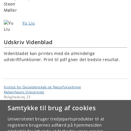
Yu Liu
Udskriv Videnblad
Videnbladet kan printes med de almindelige
udskriftfunktioner. Print til pdf giver det bedste resultat.
Institut for Geovidenskab og Naturforvaltning
Københavns Universitet
Rolighedsvej 23
1958 Frederiksberg C
Samtykke til brug af cookies
Kontakt:
Videntjenesten
Universitetet bruger tredjepartsprodukter til at
vt
@
ign
.
ku
.
dk
registrere brugernes adfærd på hjemmesiden