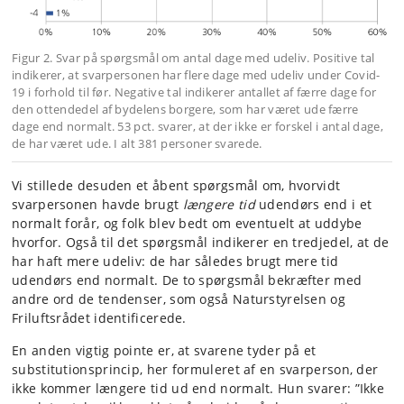
Figur 2. Svar på spørgsmål om antal dage med udeliv. Positive tal
indikerer, at svarpersonen har flere dage med udeliv under Covid-
19 i forhold til før. Negative tal indikerer antallet af færre dage for
den ottendedel af bydelens borgere, som har været ude færre
dage end normalt. 53 pct. svarer, at der ikke er forskel i antal dage,
de har været ude. I alt 381 personer svarede.
Vi stillede desuden et åbent spørgsmål om, hvorvidt
svarpersonen havde brugt
længere tid
udendørs end i et
normalt forår, og folk blev bedt om eventuelt at uddybe
hvorfor. Også til det spørgsmål indikerer en tredjedel, at de
har haft mere udeliv: de har således brugt mere tid
udendørs end normalt. De to spørgsmål bekræfter med
andre ord de tendenser, som også Naturstyrelsen og
Friluftsrådet identificerede.
En anden vigtig pointe er, at svarene tyder på et
substitutionsprincip, her formuleret af en svarperson, der
ikke kommer længere tid ud end normalt. Hun svarer: ”Ikke