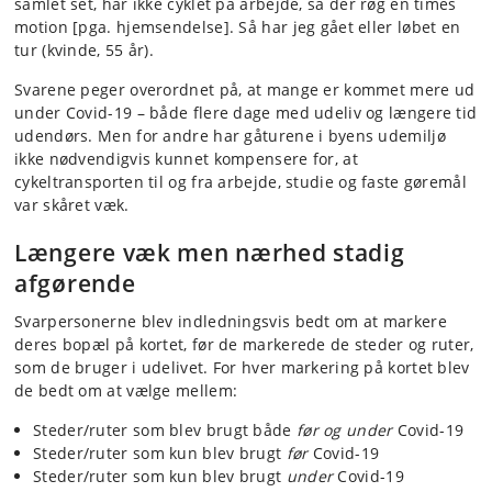
samlet set, har ikke cyklet på arbejde, så der røg en times
motion [pga. hjemsendelse]. Så har jeg gået eller løbet en
tur (kvinde, 55 år).
Svarene peger overordnet på, at mange er kommet mere ud
under Covid-19 – både flere dage med udeliv og længere tid
udendørs. Men for andre har gåturene i byens udemiljø
ikke nødvendigvis kunnet kompensere for, at
cykeltransporten til og fra arbejde, studie og faste gøremål
var skåret væk.
Længere væk men nærhed stadig
afgørende
Svarpersonerne blev indledningsvis bedt om at markere
deres bopæl på kortet, før de markerede de steder og ruter,
som de bruger i udelivet. For hver markering på kortet blev
de bedt om at vælge mellem:
Steder/ruter som blev brugt både
før og under
Covid-19
Steder/ruter som kun blev brugt
før
Covid-19
Steder/ruter som kun blev brugt
under
Covid-19