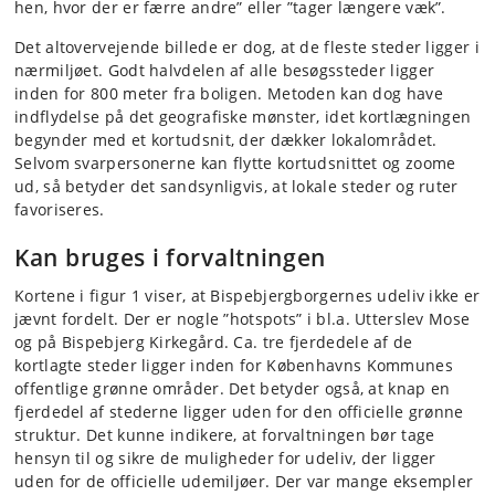
hen, hvor der er færre andre” eller ”tager længere væk”.
Det altovervejende billede er dog, at de fleste steder ligger i
nærmiljøet. Godt halvdelen af alle besøgssteder ligger
inden for 800 meter fra boligen. Metoden kan dog have
indflydelse på det geografiske mønster, idet kortlægningen
begynder med et kortudsnit, der dækker lokalområdet.
Selvom svarpersonerne kan flytte kortudsnittet og zoome
ud, så betyder det sandsynligvis, at lokale steder og ruter
favoriseres.
Kan bruges i forvaltningen
Kortene i figur 1 viser, at Bispebjergborgernes udeliv ikke er
jævnt fordelt. Der er nogle ”hotspots” i bl.a. Utterslev Mose
og på Bispebjerg Kirkegård. Ca. tre fjerdedele af de
kortlagte steder ligger inden for Københavns Kommunes
offentlige grønne områder. Det betyder også, at knap en
fjerdedel af stederne ligger uden for den officielle grønne
struktur. Det kunne indikere, at forvaltningen bør tage
hensyn til og sikre de muligheder for udeliv, der ligger
uden for de officielle udemiljøer. Der var mange eksempler