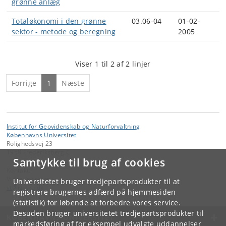
grønne anlæg
Totaløkonomi i den grønne
03.06-04
01-02-
sektor - metode og beregning
2005
Viser 1 til 2 af 2 linjer
Forrige
1
Næste
Institut for Geovidenskab og Naturforvaltning
Københavns Universitet
Rolighedsvej 23
1958 Frederiksberg C
Samtykke til brug af cookies
Kontakt:
Videntjenesten
Universitetet bruger tredjepartsprodukter til at
vt
@
ign
.
ku
.
dk
registrere brugernes adfærd på hjemmesiden
(statistik) for løbende at forbedre vores service.
Desuden bruger universitetet tredjepartsprodukter til
KØBENHAVNS UNIVERSITET
markedsføring af for eksempel udvalgte uddannelser