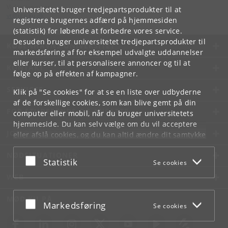
Videntjenesten
Universitetet bruger tredjepartsprodukter til at
vt
@
ign
.
ku
.
dk
registrere brugernes adfærd på hjemmesiden
(statistik) for løbende at forbedre vores service.
Desuden bruger universitetet tredjepartsprodukter til
KØBENHAVNS UNIVERSITET
markedsføring af for eksempel udvalgte uddannelser
eller kurser, til at personalisere annoncer og til at
KONTAKT
følge op på effekten af kampagner.
SERVICES
Klik på "Se cookies" for at se en liste over udbyderne
af de forskellige cookies, som kan blive gemt på din
FOR STUDERENDE OG ANSATTE
computer eller mobil, når du bruger universitetets
hjemmeside. Du kan selv vælge om du vil acceptere
JOB OG KARRIERE
eller afslå cookies, og du kan altid ændre dit samtykke
under
Cookie- og privatlivspolitik
som du finder i
NØDSITUATIONER
bunden af hver side.
Acceptér eller afslå
Statistik
Se cookies
Googles privatlivspolitik
WEB
MØD KU PÅ
Acceptér eller afslå
Markedsføring
Se cookies