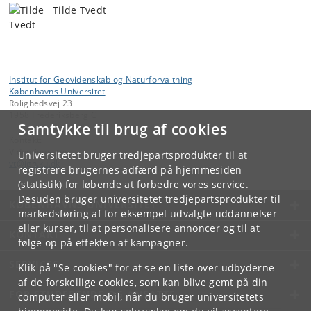
Tilde Tvedt
Institut for Geovidenskab og Naturforvaltning
Københavns Universitet
Rolighedsvej 23
1958 Frederiksberg C
Samtykke til brug af cookies
Kontakt:
Videntjenesten
Universitetet bruger tredjepartsprodukter til at
vt
@
ign
.
ku
.
dk
registrere brugernes adfærd på hjemmesiden
(statistik) for løbende at forbedre vores service.
Desuden bruger universitetet tredjepartsprodukter til
KØBENHAVNS UNIVERSITET
markedsføring af for eksempel udvalgte uddannelser
eller kurser, til at personalisere annoncer og til at
KONTAKT
følge op på effekten af kampagner.
SERVICES
Klik på "Se cookies" for at se en liste over udbyderne
af de forskellige cookies, som kan blive gemt på din
FOR STUDERENDE OG ANSATTE
computer eller mobil, når du bruger universitetets