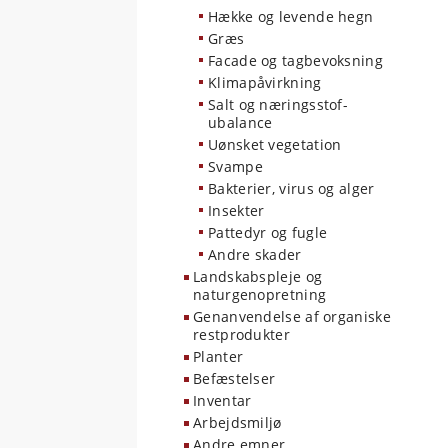
Hække og levende hegn
Græs
Facade og tagbevoksning
Klimapåvirkning
Salt og næringsstof-
ubalance
Uønsket vegetation
Svampe
Bakterier, virus og alger
Insekter
Pattedyr og fugle
Andre skader
Landskabspleje og
naturgenopretning
Genanvendelse af organiske
restprodukter
Planter
Befæstelser
Inventar
Arbejdsmiljø
Andre emner