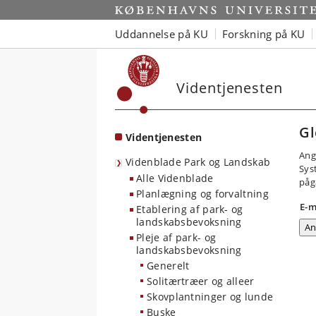
Start
Uddannelse på KU
Forskning på KU
Videntjenesten
Gl
Videntjenesten
Ang
Videnblade Park og Landskab
Sys
Alle Videnblade
påg
Planlægning og forvaltning
E-m
Etablering af park- og
landskabsbevoksning
Pleje af park- og
landskabsbevoksning
Generelt
Solitærtræer og alleer
Skovplantninger og lunde
Buske