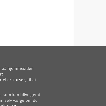
rd på hjemmesiden
et
ller kurser, til at
es, som kan blive gemt
an selv vælge om du