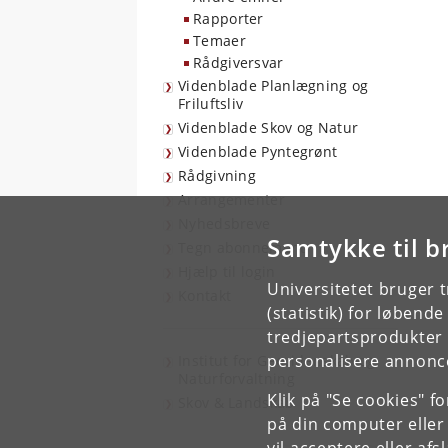
Rapporter
Temaer
Rådgiversvar
Videnblade Planlægning og
Friluftsliv
Videnblade Skov og Natur
Videnblade Pyntegrønt
Rådgivning
Arrangementer
Nyhedsbreve
Samtykke til b
Tegn abonnement
Hjælp til login
Universitetet bruger 
Kontakt
(statistik) for løbend
tredjepartsprodukter t
personalisere annonce
Institut for Geovidenskab og
Naturforvaltning
Klik på "Se cookies" f
Skov & Landskab
på din computer eller