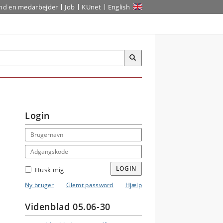
ind en medarbejder
Job
KUnet
English
Login
Email address
Adgangskode
LOGIN
Husk mig
Ny bruger
Glemt password
Hjælp
Videnblad 05.06-30