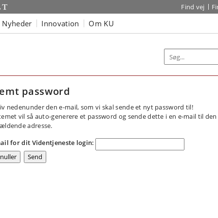
Find vej
F
Nyheder
Innovation
Om KU
emt password
iv nedenunder den e-mail, som vi skal sende et nyt password til!
temet vil så auto-generere et password og sende dette i en e-mail til den
ældende adresse.
ail for dit Videntjeneste login: