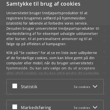
Samtykke til brug af cookies
Kontakt:
Videntjenesten
Universitetet bruger tredjepartsprodukter til at
vt
@
ign
.
ku
.
dk
registrere brugernes adfærd på hjemmesiden
(statistik) for løbende at forbedre vores service.
Desuden bruger universitetet tredjepartsprodukter til
KØBENHAVNS UNIVERSITET
markedsføring af for eksempel udvalgte uddannelser
eller kurser, til at personalisere annoncer og til at
KONTAKT
følge op på effekten af kampagner.
SERVICES
Klik på "Se cookies" for at se en liste over udbyderne
af de forskellige cookies, som kan blive gemt på din
FOR STUDERENDE OG ANSATTE
computer eller mobil, når du bruger universitetets
hjemmeside. Du kan selv vælge om du vil acceptere
JOB OG KARRIERE
eller afslå cookies, og du kan altid ændre dit samtykke
under
Cookie- og privatlivspolitik
som du finder i
NØDSITUATIONER
bunden af hver side.
Acceptér eller afslå
Statistik
Se cookies
Googles privatlivspolitik
WEB
MØD KU PÅ
Acceptér eller afslå
Markedsføring
Se cookies