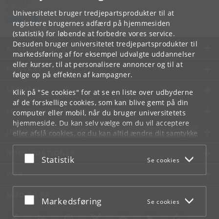
Kontakt:
Videntjenesten
Universitetet bruger tredjepartsprodukter til at
vt
@
sl
.
ku
.
dk
registrere brugernes adfærd på hjemmesiden
(statistik) for løbende at forbedre vores service.
Desuden bruger universitetet tredjepartsprodukter til
KØBENHAVNS UNIVERSITET
markedsføring af for eksempel udvalgte uddannelser
eller kurser, til at personalisere annoncer og til at
KONTAKT
følge op på effekten af kampagner.
SERVICES
Klik på "Se cookies" for at se en liste over udbyderne
af de forskellige cookies, som kan blive gemt på din
FOR STUDERENDE OG ANSATTE
computer eller mobil, når du bruger universitetets
hjemmeside. Du kan selv vælge om du vil acceptere
JOB OG KARRIERE
eller afslå cookies, og du kan altid ændre dit samtykke
under
Cookie- og privatlivspolitik
som du finder i
NØDSITUATIONER
bunden af hver side.
Acceptér eller afslå
Statistik
Se cookies
Googles privatlivspolitik
WEB
MØD KU PÅ
Acceptér eller afslå
Markedsføring
Se cookies