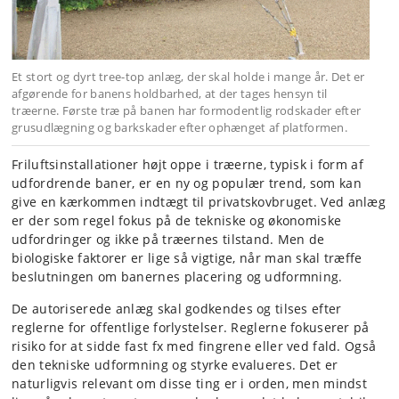
Et stort og dyrt tree-top anlæg, der skal holde i mange år. Det er
afgørende for banens holdbarhed, at der tages hensyn til
træerne. Første træ på banen har formodentlig rodskader efter
grusudlægning og barkskader efter ophænget af platformen.
Friluftsinstallationer højt oppe i træerne, typisk i form af
udfordrende baner, er en ny og populær trend, som kan
give en kærkommen indtægt til privatskovbruget. Ved anlæg
er der som regel fokus på de tekniske og økonomiske
udfordringer og ikke på træernes tilstand. Men de
biologiske faktorer er lige så vigtige, når man skal træffe
beslutningen om banernes placering og udformning.
De autoriserede anlæg skal godkendes og tilses efter
reglerne for offentlige forlystelser. Reglerne fokuserer på
risiko for at sidde fast fx med fingrene eller ved fald. Også
den tekniske udformning og styrke evalueres. Det er
naturligvis relevant om disse ting er i orden, men mindst