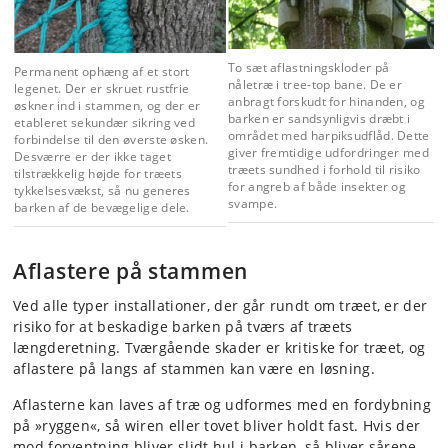
To sæt aflastningskloder på
Permanent ophæng af et stort
nåletræ i tree-top bane. De er
legenet. Der er skruet rustfrie
anbragt forskudt for hinanden, og
øskner ind i stammen, og der er
barken er sandsynligvis dræbt i
etableret sekundær sikring ved
området med harpiksudflåd. Dette
forbindelse til den øverste øsken.
giver fremtidige udfordringer med
Desværre er der ikke taget
træets sundhed i forhold til risiko
tilstrækkelig højde for træets
for angreb af både insekter og
tykkelsesvækst, så nu generes
svampe.
barken af de bevægelige dele.
Aflastere på stammen
Ved alle typer installationer, der går rundt om træet, er der
risiko for at beskadige barken på tværs af træets
længderetning. Tværgående skader er kritiske for træet, og
aflastere på langs af stammen kan være en løsning.
Aflasterne kan laves af træ og udformes med en fordybning
på »ryggen«, så wiren eller tovet bliver holdt fast. Hvis der
mod forventning bliver slidt hul i barken, så bliver sårene