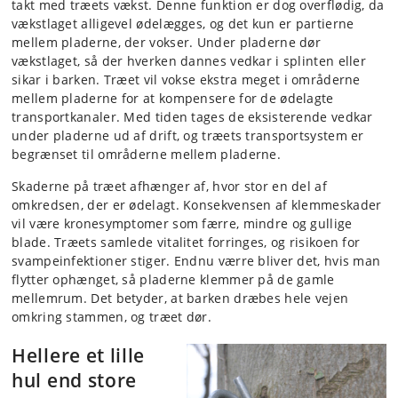
takt med træets vækst. Denne funktion er dog overflødig, da
vækstlaget alligevel ødelægges, og det kun er partierne
mellem pladerne, der vokser. Under pladerne dør
vækstlaget, så der hverken dannes vedkar i splinten eller
sikar i barken. Træet vil vokse ekstra meget i områderne
mellem pladerne for at kompensere for de ødelagte
transportkanaler. Med tiden tages de eksisterende vedkar
under pladerne ud af drift, og træets transportsystem er
begrænset til områderne mellem pladerne.
Skaderne på træet afhænger af, hvor stor en del af
omkredsen, der er ødelagt. Konsekvensen af klemmeskader
vil være kronesymptomer som færre, mindre og gullige
blade. Træets samlede vitalitet forringes, og risikoen for
svampeinfektioner stiger. Endnu værre bliver det, hvis man
flytter ophænget, så pladerne klemmer på de gamle
mellemrum. Det betyder, at barken dræbes hele vejen
omkring stammen, og træet dør.
Hellere et lille
hul end store