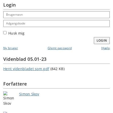
Login
Email address
Adgangskode
Husk mig
LOGIN
Ny bruger
Glemt password
Hjælp
Videnblad 05.01-23
Hent videnbladet som pdf
(842 KB)
Forfattere
Simon Skov