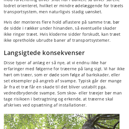
lodret orienteret, hvilket er mindre ødelæggende for træets
transportsystem, men naturligvis stadig uønsket.
Hvis der monteres flere hold aflastere på samme træ, bør
de sidde i rækker under hinanden, så eventuelle skader
ikke ringer træet. Hvis kloderne sidder forskudt, kan træet
ikke opretholde ubrudte baner af transportsystemer.
Langsigtede konsekvenser
Disse typer af anlæg er så nye, at vi endnu ikke har
erfaringer med følger­ne for træerne på lang sigt. Vi har ikke
hørt om træer, som er døde som følge af barkskader, eller
set eksempler på angreb af svampe. Typisk går der mange
år fra et træ får en skade til det bliver ustabilt pga.
vednedbrydende svampe. Som skov- eller træejer bør man
tage risikoen i betragtning og erkende, at træerne skal
afskrives ved opsætning af installationer.