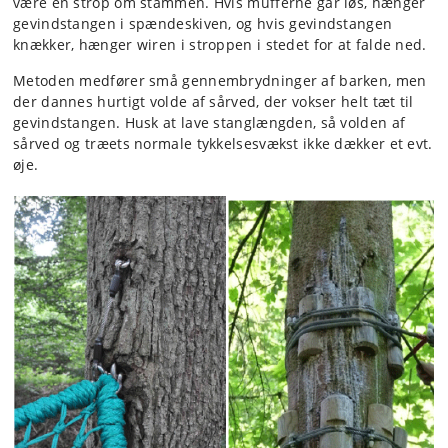
være en strop om stammen. Hvis mufferne går løs, hænger
gevindstangen i spændeskiven, og hvis gevindstangen
knækker, hænger wiren i stroppen i stedet for at falde ned.
Metoden medfører små gennembrydninger af barken, men
der dannes hurtigt volde af sårved, der vokser helt tæt til
gevindstangen. Husk at lave stanglængden, så volden af
sårved og træets normale tykkelsesvækst ikke dækker et evt.
øje.