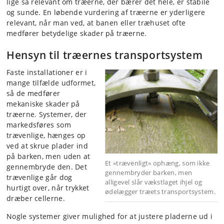
lige så relevant om træerne, der bærer det hele, er stabile
og sunde. En løbende vurdering af træerne er yderligere
relevant, når man ved, at banen eller træhuset ofte
medfører betydelige skader på træerne.
Hensyn til træernes transportsystem
Faste installationer er i
mange tilfælde udformet,
så de medfører
mekaniske skader på
træerne. Systemer, der
markedsføres som
trævenlige, hænges op
ved at skrue plader ind
på barken, men uden at
Et »trævenligt« ophæng, som ikke
gennembryde den. Det
gennembryder barken, men
trævenlige går dog
alligevel slår vækstlaget ihjel og
hurtigt over, når trykket
ødelægger træets transportsystem.
dræber cellerne.
Nogle systemer giver mulighed for at justere pladerne ud i