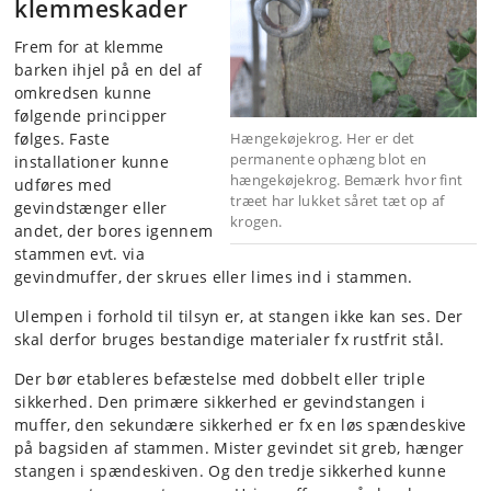
klemmeskader
Frem for at klemme
barken ihjel på en del af
omkredsen kunne
følgende principper
følges. Faste
Hængekøjekrog. Her er det
permanente ophæng blot en
installationer kunne
hængekøjekrog. Bemærk hvor fint
udføres med
træet har lukket såret tæt op af
gevindstænger eller
krogen.
andet, der bores igennem
stammen evt. via
gevindmuffer, der skrues eller limes ind i stammen.
Ulempen i forhold til tilsyn er, at stangen ikke kan ses. Der
skal derfor bruges bestandige materialer fx rustfrit stål.
Der bør etableres befæstelse med dobbelt eller triple
sikkerhed. Den primære sikkerhed er gevindstangen i
muffer, den sekundære sikkerhed er fx en løs spændeskive
på bagsiden af stammen. Mister gevindet sit greb, hænger
stangen i spændeskiven. Og den tredje sikkerhed kunne