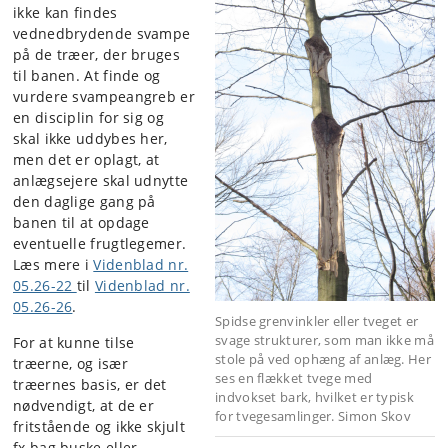
ikke kan findes
vednedbrydende svampe
på de træer, der bruges
til banen. At finde og
vurdere svampeangreb er
en disciplin for sig og
skal ikke uddybes her,
men det er oplagt, at
anlægsejere skal udnytte
den daglige gang på
banen til at opdage
eventuelle frugtlegemer.
Læs mere i
Videnblad nr.
05.26-22
til
Videnblad nr.
05.26-26
.
Spidse grenvinkler eller tveget er
svage strukturer, som man ikke må
For at kunne tilse
stole på ved ophæng af anlæg. Her
træerne, og især
ses en flækket tvege med
træernes basis, er det
indvokset bark, hvilket er typisk
nødvendigt, at de er
for tvegesamlinger. Simon Skov
fritstående og ikke skjult
fx bag buske eller