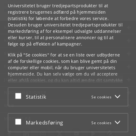
Videntjenesten
Universitetet bruger tredjepartsprodukter til at
vt
@
sl
.
ku
.
dk
registrere brugernes adfærd på hjemmesiden
(statistik) for løbende at forbedre vores service.
Desuden bruger universitetet tredjepartsprodukter til
KØBENHAVNS UNIVERSITET
markedsføring af for eksempel udvalgte uddannelser
eller kurser, til at personalisere annoncer og til at
KONTAKT
følge op på effekten af kampagner.
SERVICES
Klik på "Se cookies" for at se en liste over udbyderne
af de forskellige cookies, som kan blive gemt på din
FOR STUDERENDE OG ANSATTE
computer eller mobil, når du bruger universitetets
hjemmeside. Du kan selv vælge om du vil acceptere
JOB OG KARRIERE
eller afslå cookies, og du kan altid ændre dit samtykke
under
Cookie- og privatlivspolitik
som du finder i
NØDSITUATIONER
bunden af hver side.
Acceptér eller afslå
Statistik
Se cookies
Googles privatlivspolitik
WEB
MØD KU PÅ
Acceptér eller afslå
Markedsføring
Se cookies