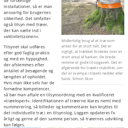
de forskellige
installationer, så er man
ansvarlig for brugernes
sikkerhed. Det omfatter
også tilsyn med træer,
der kan vælte ind i
»aktivitetszonen«.
Midlertidig brug af et træ som
anker for et stort telt. Det er
Tilsynet skal udføres
vigtigt, at trækket fordeles over et
efter god faglig praksis
stort areal af barken. De brede
og med en hyppighed,
remme er gode til opgaven. Det er
der afstemmes efter
afgørende for træets stabilitet, om
antallet af besøgende og
der er svampe i træets rødder eller
længden af opholdet.
basis. Simon Skov
Hvis man ikke selv har de
fornødne kompetencer,
så bør man aftale en tilsynsordning med en kvalificeret
»træekspert«. Identifikationen af træerne klares nemt med
nummerering, så billeder og kommentarer kan knyttes til
det individuelle træ i en tilsynslog. Loggen opdateres fx
årligt og gerne af den samme person, så træernes udvikling
kan følges.