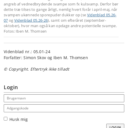
angreb af vednedbrydende svampe som fx kulsvamp. Derfor bør
dette træ tilses to gange årligt, nemlig hvert forår i april-maj, når
svampen ukønnede sporepuder dukker op (se
Videnblad 05.26-
07
og
Videnblad 05.26-26
), samt om efteråret (september-
oktober), hvor man også kan opdage andre potentielle svampe.
Fotos: Iben M. Thomsen
Videnblad nr.: 05.01-24
Forfatter: Simon Skov og Iben M. Thomsen
© Copyright. Eftertryk ikke tilladt
Login
Email address
Adgangskode
Husk mig
LOGIN