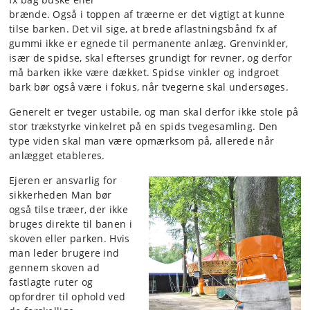
brænde. Også i toppen af træerne er det vigtigt at kunne
tilse barken. Det vil sige, at brede aflastningsbånd fx af
gummi ikke er egnede til permanente anlæg. Grenvinkler,
især de spidse, skal efterses grundigt for revner, og derfor
må barken ikke være dækket. Spidse vinkler og indgroet
bark bør også være i fokus, når tvegerne skal undersøges.
Generelt er tveger ustabile, og man skal derfor ikke stole på
stor trækstyrke vinkelret på en spids tvegesamling. Den
type viden skal man være opmærksom på, allerede når
anlægget etableres.
Ejeren er ansvarlig for
sikkerheden Man bør
også tilse træer, der ikke
bruges direkte til banen i
skoven eller parken. Hvis
man leder brugere ind
gennem skoven ad
fastlagte ruter og
opfordrer til ophold ved