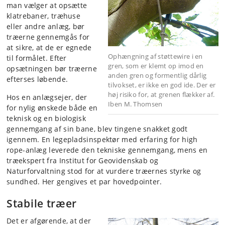
man vælger at opsætte
klatrebaner, træhuse
eller andre anlæg, bør
træerne gennemgås for
at sikre, at de er egnede
Ophængning af støttewire i en
til formålet. Efter
gren, som er klemt op imod en
opsætningen bør træerne
anden gren og formentlig dårlig
efterses løbende.
tilvokset, er ikke en god ide. Der er
høj risiko for, at grenen flækker af.
Hos en anlægsejer, der
Iben M. Thomsen
for nylig ønskede både en
teknisk og en biologisk
gennemgang af sin bane, blev tingene snakket godt
igennem. En legepladsinspektør med erfaring for high
rope-anlæg leverede den tekniske gennemgang, mens en
træekspert fra Institut for Geovidenskab og
Naturforvaltning stod for at vurdere træernes styrke og
sundhed. Her gengives et par hovedpointer.
Stabile træer
Det er afgørende, at der