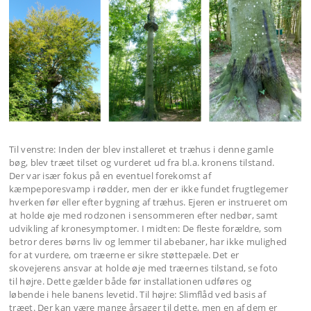
Til venstre: Inden der blev installeret et træhus i denne gamle
bøg, blev træet tilset og vurderet ud fra bl.a. kronens tilstand.
Der var især fokus på en eventuel forekomst af
kæmpeporesvamp i rødder, men der er ikke fundet frugt­legemer
hverken før eller efter bygning af træhus. Ejeren er instrueret om
at holde øje med rodzonen i sensommeren efter nedbør, samt
udvikling af kronesymptomer. I midten: De fleste forældre, som
betror deres børns liv og lemmer til abebaner, har ikke mulighed
for at vurdere, om træerne er sikre støttepæle. Det er
skovejerens ansvar at holde øje med træernes tilstand, se foto
til højre. Dette gælder både før installationen udføres og
løbende i hele banens levetid. Til højre: Slimflåd ved basis af
træet. Der kan være mange årsager til dette, men en af dem er