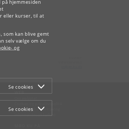
rd på hjemmesiden
et
ller kurser, til at
es, som kan blive gemt
an selv vælge om du
okie- og
Kontakt:
Videntjenesten
vt
@
ign
.
ku
.
dk
Se cookies
WEB
Om websitet
Cookies og privatlivspolitik
Se cookies
Tilgængelighedserklæring
Informationssikkerhed
MØD KU PÅ