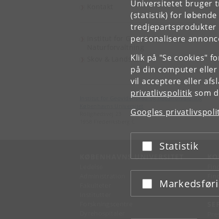
Universitetet bruger 
Kontakt
(statistik) for løbend
tredjepartsprodukter t
personalisere annonce
Institut for Geovidenskab og
Naturforvaltning
Klik på "Se cookies" f
Skov & Landskab
på din computer eller
vil acceptere eller af
privatlivspolitik
som du
Institut for Geovidenskab og Naturforvaltning
Københavns Universitet
Googles privatlivspoli
Rolighedsvej 23
1958 Frederiksberg C
Statistik
Acceptér eller afslå
KØBENHAVNS UNIVERSITET
KO
Ledelse
Fin
Administration
Fin
Markedsfør
Acceptér eller afslå
Fakulteter
Kon
Institutter
Forskningscentre
SE
Dyrehospitaler
Pre