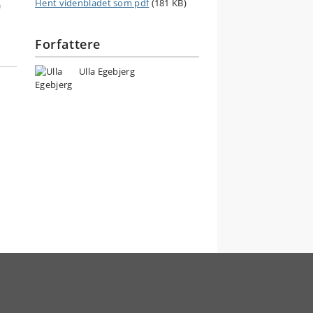
Hent videnbladet som pdf
(181 KB)
n
Forfattere
Ulla Egebjerg