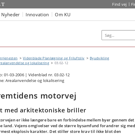
Find vej
F
Nyheder
Innovation
Om KU
ntjenesten
Videnblade Planlægning og Friluftsliv
Byudvikling
realanvendelse og lokalisering
03.02-12
o: 01-03-2006 | Videnblad nr. 03.02-12
e: Arealanvendelse og lokalisering
remtidens motorvej
t med arkitektoniske briller
orvejen er ikke længere bare en forbindelse mellem byer gennem det
e land. Vejens omgivelser ved de større bysamfund forandrer sig me
mest eksplosiv karakter. Det stiller store krav til ikke blot den