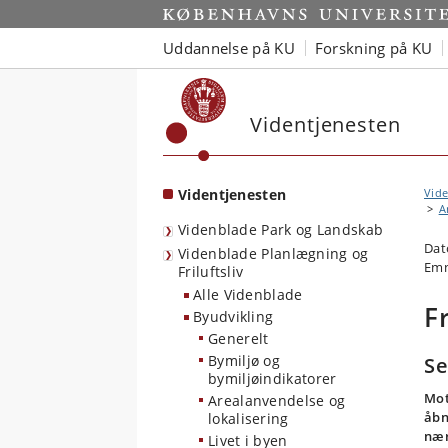
Start
Uddannelse på KU
Forskning på KU
Videntjenesten
Videntjenesten
Vide
A
Videnblade Park og Landskab
Dat
Videnblade Planlægning og
Emn
Friluftsliv
Alle Videnblade
F
Byudvikling
Generelt
Bymiljø og
Se
bymiljøindikatorer
Mot
Arealanvendelse og
åbn
lokalisering
nær
Livet i byen