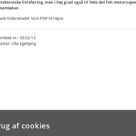
itektoniske linieføring, men i høj grad også til hele det felt motorveje
nemløber.
hele Videnbladet som PDF til højre
enblad nr.: 03.02-12
atter: Ulla Egebjerg
rug af cookies