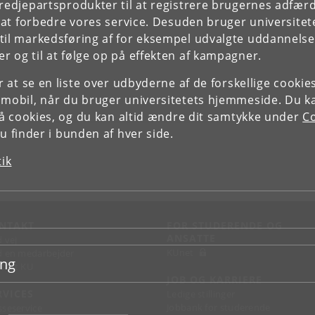
tredjepartsprodukter til at registrere brugernes adfæ
e at forbedre vores service. Desuden bruger universitet
il markedsføring af for eksempel udvalgte uddannelser e
r og til at følge op på effekten af kampagner.
or at se en liste over udbyderne af de forskellige cooki
 mobil, når du bruger universitetets hjemmeside. Du k
slå cookies, og du kan altid ændre dit samtykke under
Co
 finder i bunden af hver side.
tik
NTAKT
FOR STUDERENDE OG
ANSATTE
d vej
KUnet
d en medarbejder
ing
takt KU
JOB OG KARRIERE
RVICES
Ledige stillinger
Jobbank for studerende
sseservice