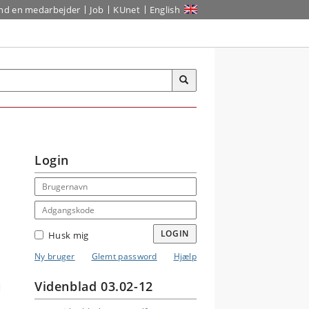
ind en medarbejder
Job
KUnet
English
Login
Email address
Adgangskode
LOGIN
Husk mig
Ny bruger
Glemt password
Hjælp
Videnblad 03.02-12
d