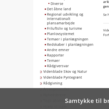
ark
Diverse
gen
Det åbne land
Regional udvikling og
Se 
internationalt
plansamarbejde
Friluftsliv og turisme
Vid
Planlovsystemet
Forf
Temaer i planlægningen
Redskaber i planlægningen
Andre emner
Rapporter
Temaer
Rådgiversvar
Videnblade Skov og Natur
Videnblade Pyntegrønt
Rådgivning
Arrangementer
Nyhedsbreve
Samtykke til b
Tegn abonnement
Hjælp til login